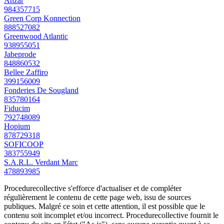
Anzar
984357715
Green Corp Konnection
888527082
Greenwood Atlantic
938955051
Jabeprode
848860532
Bellee Zaffiro
399156009
Fonderies De Sougland
835780164
Fiducim
792748089
Hopium
878729318
SOFICOOP
383755949
S.A.R.L. Verdant Marc
478893985
Procedurecollective s'efforce d'actualiser et de compléter
régulièrement le contenu de cette page web, issu de sources
publiques. Malgré ce soin et cette attention, il est possible que le
contenu soit incomplet et/ou incorrect. Procedurecollective fournit le