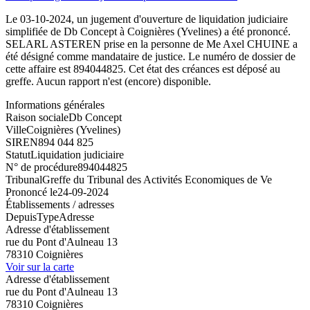
Le 03-10-2024, un jugement d'ouverture de liquidation judiciaire
simplifiée de Db Concept à Coignières (Yvelines) a été prononcé.
SELARL ASTEREN prise en la personne de Me Axel CHUINE a
été désigné comme mandataire de justice. Le numéro de dossier de
cette affaire est 894044825. Cet état des créances est déposé au
greffe. Aucun rapport n'est (encore) disponible.
Informations générales
Raison sociale
Db Concept
Ville
Coignières (Yvelines)
SIREN
894 044 825
Statut
Liquidation judiciaire
N° de procédure
894044825
Tribunal
Greffe du Tribunal des Activités Economiques de Ve
Prononcé le
24-09-2024
Établissements / adresses
Depuis
Type
Adresse
Adresse d'établissement
rue du Pont d'Aulneau 13
78310 Coignières
Voir sur la carte
Adresse d'établissement
rue du Pont d'Aulneau 13
78310 Coignières