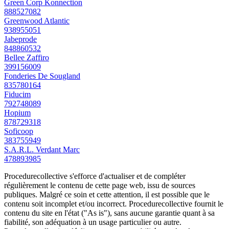
Green Corp Konnection
888527082
Greenwood Atlantic
938955051
Jabeprode
848860532
Bellee Zaffiro
399156009
Fonderies De Sougland
835780164
Fiducim
792748089
Hopium
878729318
Soficoop
383755949
S.A.R.L. Verdant Marc
478893985
Procedurecollective s'efforce d'actualiser et de compléter
régulièrement le contenu de cette page web, issu de sources
publiques. Malgré ce soin et cette attention, il est possible que le
contenu soit incomplet et/ou incorrect. Procedurecollective fournit le
contenu du site en l'état ("As is"), sans aucune garantie quant à sa
fiabilité, son adéquation à un usage particulier ou autre.