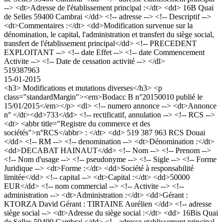
--> <dt>Adresse de l'établissement principal :</dt> <dd> 16B Quai
de Selles 59400 Cambrai </dd> <!-- adresse --> <!-- Descriptif -->
<dt>Commentaires :</dt> <dd>Modification survenue sur la
dénomination, le capital, l'administration et transfert du siège social,
transfert de l'établissement principal</dd> <!-- PRECEDENT
EXPLOITANT --> <!-- date Effet --> <!-- date Commencement
Activite --> <!-- Date de cessation activité --> </dl>
519387963
15-01-2015
<h3> Modifications et mutations diverses</h3> <p
class="standardMargin"><em>Bodacc B n°20150010 publié le
15/01/2015</em></p> <dl> <!-- numero annonce --> <dt>Annonce
n° </dt><dd>733</dd> <!-- rectificatif, annulation --> <!-- RCS -->
<dt> <abbr title="Registre du commerce et des
sociétés">n°RCS</abbr> : </dt> <dd> 519 387 963 RCS Douai
</dd> <!-- RM --> <!-- denomination --> <dt>Dénomination :</dt>
<dd>DECABAT HAINAUT</dd> <!-- Nom --> <!-- Prenom -->
<!-- Nom d'usage --> <!-- pseudonyme --> <!-- Sigle --> <!-- Forme
Juridique --> <dt>Forme :</dt> <dd>Société à responsabilité
limitée</dd> <!-- capital --> <dt>Capital :</dt> <dd>50000
EUR</dd> <!-- nom commercial --> <!-- Activite --> <!--
administration --> <dt>Administration :</dt> <dd>Gérant :
KTORZA David Gérant : TIRTAINE Aurélien </dd> <!-- adresse
siège social --> <dt>Adresse du siège social :</dt> <dd> 16Bis Quai
de Selles 59400 Cambrai </dd> <!-- adresse etablissement principal