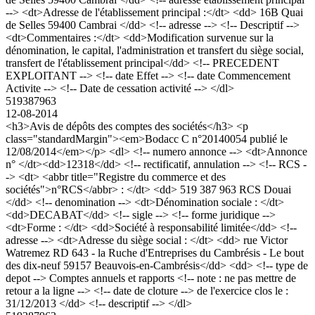
--> <dt>Adresse de l'établissement principal :</dt> <dd> 16B Quai
de Selles 59400 Cambrai </dd> <!-- adresse --> <!-- Descriptif -->
<dt>Commentaires :</dt> <dd>Modification survenue sur la
dénomination, le capital, l'administration et transfert du siège social,
transfert de l'établissement principal</dd> <!-- PRECEDENT
EXPLOITANT --> <!-- date Effet --> <!-- date Commencement
Activite --> <!-- Date de cessation activité --> </dl>
519387963
12-08-2014
<h3>Avis de dépôts des comptes des sociétés</h3> <p
class="standardMargin"><em>Bodacc C n°20140054 publié le
12/08/2014</em></p> <dl> <!-- numero annonce --> <dt>Annonce
n° </dt><dd>12318</dd> <!-- rectificatif, annulation --> <!-- RCS -
-> <dt> <abbr title="Registre du commerce et des
sociétés">n°RCS</abbr> : </dt> <dd> 519 387 963 RCS Douai
</dd> <!-- denomination --> <dt>Dénomination sociale : </dt>
<dd>DECABAT</dd> <!-- sigle --> <!-- forme juridique -->
<dt>Forme : </dt> <dd>Société à responsabilité limitée</dd> <!--
adresse --> <dt>Adresse du siège social : </dt> <dd> rue Victor
Watremez RD 643 - la Ruche d'Entreprises du Cambrésis - Le bout
des dix-neuf 59157 Beauvois-en-Cambrésis</dd> <dd> <!-- type de
depot --> Comptes annuels et rapports <!-- note : ne pas mettre de
retour a la ligne --> <!-- date de cloture --> de l'exercice clos le :
31/12/2013 </dd> <!-- descriptif --> </dl>