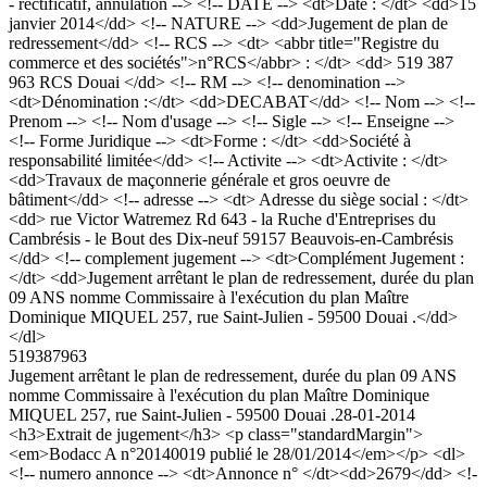
- rectificatif, annulation --> <!-- DATE --> <dt>Date : </dt> <dd>15
janvier 2014</dd> <!-- NATURE --> <dd>Jugement de plan de
redressement</dd> <!-- RCS --> <dt> <abbr title="Registre du
commerce et des sociétés">n°RCS</abbr> : </dt> <dd> 519 387
963 RCS Douai </dd> <!-- RM --> <!-- denomination -->
<dt>Dénomination :</dt> <dd>DECABAT</dd> <!-- Nom --> <!--
Prenom --> <!-- Nom d'usage --> <!-- Sigle --> <!-- Enseigne -->
<!-- Forme Juridique --> <dt>Forme : </dt> <dd>Société à
responsabilité limitée</dd> <!-- Activite --> <dt>Activite : </dt>
<dd>Travaux de maçonnerie générale et gros oeuvre de
bâtiment</dd> <!-- adresse --> <dt> Adresse du siège social : </dt>
<dd> rue Victor Watremez Rd 643 - la Ruche d'Entreprises du
Cambrésis - le Bout des Dix-neuf 59157 Beauvois-en-Cambrésis
</dd> <!-- complement jugement --> <dt>Complément Jugement :
</dt> <dd>Jugement arrêtant le plan de redressement, durée du plan
09 ANS nomme Commissaire à l'exécution du plan Maître
Dominique MIQUEL 257, rue Saint-Julien - 59500 Douai .</dd>
</dl>
519387963
Jugement arrêtant le plan de redressement, durée du plan 09 ANS
nomme Commissaire à l'exécution du plan Maître Dominique
MIQUEL 257, rue Saint-Julien - 59500 Douai .
28-01-2014
<h3>Extrait de jugement</h3> <p class="standardMargin">
<em>Bodacc A n°20140019 publié le 28/01/2014</em></p> <dl>
<!-- numero annonce --> <dt>Annonce n° </dt><dd>2679</dd> <!-