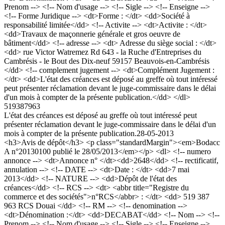
Prenom --> <!-- Nom d'usage --> <!-- Sigle --> <!-- Enseigne -->
<!-- Forme Juridique --> <dt>Forme : </dt> <dd>Société à
responsabilité limitée</dd> <!-- Activite --> <dt>Activite : </dt>
<dd>Travaux de maçonnerie générale et gros oeuvre de
bâtiment</dd> <!-- adresse --> <dt> Adresse du siège social : </dt>
<dd> rue Victor Watremez Rd 643 - la Ruche d'Entreprises du
Cambrésis - le Bout des Dix-neuf 59157 Beauvois-en-Cambrésis
</dd> <!-- complement jugement --> <dt>Complément Jugement :
</dt> <dd>L'état des créances est déposé au greffe où tout intéressé
peut présenter réclamation devant le juge-commissaire dans le délai
d'un mois à compter de la présente publication.</dd> </dl>
519387963
L'état des créances est déposé au greffe où tout intéressé peut
présenter réclamation devant le juge-commissaire dans le délai d'un
mois à compter de la présente publication.
28-05-2013
<h3>Avis de dépôt</h3> <p class="standardMargin"><em>Bodacc
A n°20130100 publié le 28/05/2013</em></p> <dl> <!-- numero
annonce --> <dt>Annonce n° </dt><dd>2648</dd> <!-- rectificatif,
annulation --> <!-- DATE --> <dt>Date : </dt> <dd>7 mai
2013</dd> <!-- NATURE --> <dd>Dépôt de l'état des
créances</dd> <!-- RCS --> <dt> <abbr title="Registre du
commerce et des sociétés">n°RCS</abbr> : </dt> <dd> 519 387
963 RCS Douai </dd> <!-- RM --> <!-- denomination -->
<dt>Dénomination :</dt> <dd>DECABAT</dd> <!-- Nom --> <!--
Prenom --> <!-- Nom d'usage --> <!-- Sigle --> <!-- Enseigne -->