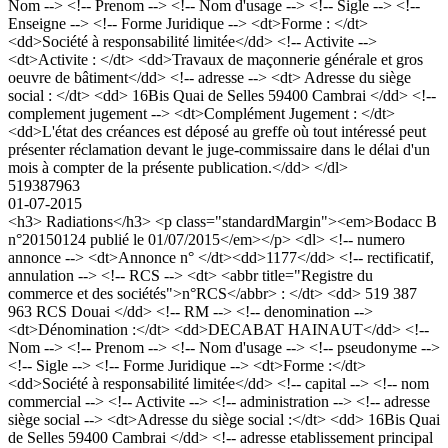
Nom --> <!-- Prenom --> <!-- Nom d'usage --> <!-- Sigle --> <!--
Enseigne --> <!-- Forme Juridique --> <dt>Forme : </dt>
<dd>Société à responsabilité limitée</dd> <!-- Activite -->
<dt>Activite : </dt> <dd>Travaux de maçonnerie générale et gros
oeuvre de bâtiment</dd> <!-- adresse --> <dt> Adresse du siège
social : </dt> <dd> 16Bis Quai de Selles 59400 Cambrai </dd> <!--
complement jugement --> <dt>Complément Jugement : </dt>
<dd>L'état des créances est déposé au greffe où tout intéressé peut
présenter réclamation devant le juge-commissaire dans le délai d'un
mois à compter de la présente publication.</dd> </dl>
519387963
01-07-2015
<h3> Radiations</h3> <p class="standardMargin"><em>Bodacc B
n°20150124 publié le 01/07/2015</em></p> <dl> <!-- numero
annonce --> <dt>Annonce n° </dt><dd>1177</dd> <!-- rectificatif,
annulation --> <!-- RCS --> <dt> <abbr title="Registre du
commerce et des sociétés">n°RCS</abbr> : </dt> <dd> 519 387
963 RCS Douai </dd> <!-- RM --> <!-- denomination -->
<dt>Dénomination :</dt> <dd>DECABAT HAINAUT</dd> <!--
Nom --> <!-- Prenom --> <!-- Nom d'usage --> <!-- pseudonyme -->
<!-- Sigle --> <!-- Forme Juridique --> <dt>Forme :</dt>
<dd>Société à responsabilité limitée</dd> <!-- capital --> <!-- nom
commercial --> <!-- Activite --> <!-- administration --> <!-- adresse
siège social --> <dt>Adresse du siège social :</dt> <dd> 16Bis Quai
de Selles 59400 Cambrai </dd> <!-- adresse etablissement principal