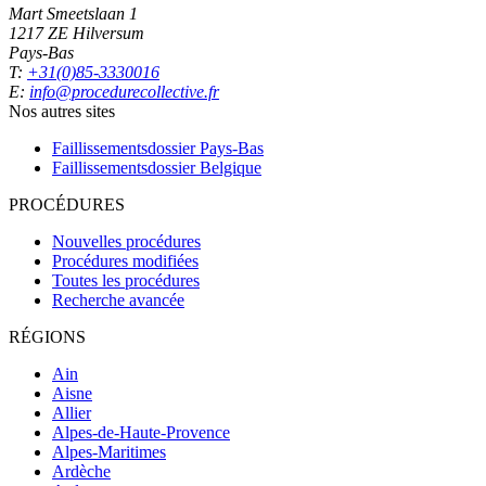
Mart Smeetslaan 1
1217 ZE Hilversum
Pays-Bas
T:
+31(0)85-3330016
E:
info@procedurecollective.fr
Nos autres sites
Faillissementsdossier
Pays-Bas
Faillissementsdossier
Belgique
PROCÉDURES
Nouvelles procédures
Procédures modifiées
Toutes les procédures
Recherche avancée
RÉGIONS
Ain
Aisne
Allier
Alpes-de-Haute-Provence
Alpes-Maritimes
Ardèche