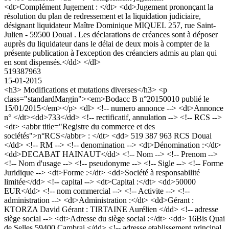
<dt>Complément Jugement : </dt> <dd>Jugement prononçant la
résolution du plan de redressement et la liquidation judiciaire,
désignant liquidateur Maître Dominique MIQUEL 257, rue Saint-
Julien - 59500 Douai . Les déclarations de créances sont à déposer
auprès du liquidateur dans le délai de deux mois à compter de la
présente publication à l'exception des créanciers admis au plan qui
en sont dispensés.</dd> </dl>
519387963
15-01-2015
<h3> Modifications et mutations diverses</h3> <p
class="standardMargin"><em>Bodacc B n°20150010 publié le
15/01/2015</em></p> <dl> <!-- numero annonce --> <dt>Annonce
n° </dt><dd>733</dd> <!-- rectificatif, annulation --> <!-- RCS -->
<dt> <abbr title="Registre du commerce et des
sociétés">n°RCS</abbr> : </dt> <dd> 519 387 963 RCS Douai
</dd> <!-- RM --> <!-- denomination --> <dt>Dénomination :</dt>
<dd>DECABAT HAINAUT</dd> <!-- Nom --> <!-- Prenom -->
<!-- Nom d'usage --> <!-- pseudonyme --> <!-- Sigle --> <!-- Forme
Juridique --> <dt>Forme :</dt> <dd>Société à responsabilité
limitée</dd> <!-- capital --> <dt>Capital :</dt> <dd>50000
EUR</dd> <!-- nom commercial --> <!-- Activite --> <!--
administration --> <dt>Administration :</dt> <dd>Gérant :
KTORZA David Gérant : TIRTAINE Aurélien </dd> <!-- adresse
siège social --> <dt>Adresse du siège social :</dt> <dd> 16Bis Quai
de Selles 59400 Cambrai </dd> <!-- adresse etablissement principal