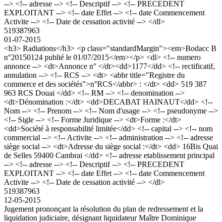
--> <!-- adresse --> <!-- Descriptif --> <!-- PRECEDENT
EXPLOITANT --> <!-- date Effet --> <!-- date Commencement
Activite --> <!-- Date de cessation activité --> </dl>
519387963
01-07-2015
<h3> Radiations</h3> <p class="standardMargin"><em>Bodacc B
n°20150124 publié le 01/07/2015</em></p> <dl> <!-- numero
annonce --> <dt>Annonce n° </dt><dd>1177</dd> <!-- rectificatif,
annulation --> <!-- RCS --> <dt> <abbr title="Registre du
commerce et des sociétés">n°RCS</abbr> : </dt> <dd> 519 387
963 RCS Douai </dd> <!-- RM --> <!-- denomination -->
<dt>Dénomination :</dt> <dd>DECABAT HAINAUT</dd> <!--
Nom --> <!-- Prenom --> <!-- Nom d'usage --> <!-- pseudonyme -->
<!-- Sigle --> <!-- Forme Juridique --> <dt>Forme :</dt>
<dd>Société à responsabilité limitée</dd> <!-- capital --> <!-- nom
commercial --> <!-- Activite --> <!-- administration --> <!-- adresse
siège social --> <dt>Adresse du siège social :</dt> <dd> 16Bis Quai
de Selles 59400 Cambrai </dd> <!-- adresse etablissement principal
--> <!-- adresse --> <!-- Descriptif --> <!-- PRECEDENT
EXPLOITANT --> <!-- date Effet --> <!-- date Commencement
Activite --> <!-- Date de cessation activité --> </dl>
519387963
12-05-2015
Jugement prononçant la résolution du plan de redressement et la
liquidation judiciaire, désignant liquidateur Maître Dominique