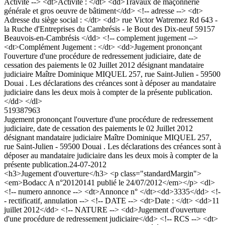
Activite --> <dt>Activite : </dt> <dd>Travaux de maçonnerie
générale et gros oeuvre de bâtiment</dd> <!-- adresse --> <dt>
Adresse du siège social : </dt> <dd> rue Victor Watremez Rd 643 -
la Ruche d'Entreprises du Cambrésis - le Bout des Dix-neuf 59157
Beauvois-en-Cambrésis </dd> <!-- complement jugement -->
<dt>Complément Jugement : </dt> <dd>Jugement prononçant
l'ouverture d'une procédure de redressement judiciaire, date de
cessation des paiements le 02 Juillet 2012 désignant mandataire
judiciaire Maître Dominique MIQUEL 257, rue Saint-Julien - 59500
Douai . Les déclarations des créances sont à déposer au mandataire
judiciaire dans les deux mois à compter de la présente publication.
</dd> </dl>
519387963
Jugement prononçant l'ouverture d'une procédure de redressement
judiciaire, date de cessation des paiements le 02 Juillet 2012
désignant mandataire judiciaire Maître Dominique MIQUEL 257,
rue Saint-Julien - 59500 Douai . Les déclarations des créances sont à
déposer au mandataire judiciaire dans les deux mois à compter de la
présente publication.
24-07-2012
<h3>Jugement d'ouverture</h3> <p class="standardMargin">
<em>Bodacc A n°20120141 publié le 24/07/2012</em></p> <dl>
<!-- numero annonce --> <dt>Annonce n° </dt><dd>3335</dd> <!-
- rectificatif, annulation --> <!-- DATE --> <dt>Date : </dt> <dd>11
juillet 2012</dd> <!-- NATURE --> <dd>Jugement d'ouverture
d'une procédure de redressement judiciaire</dd> <!-- RCS --> <dt>