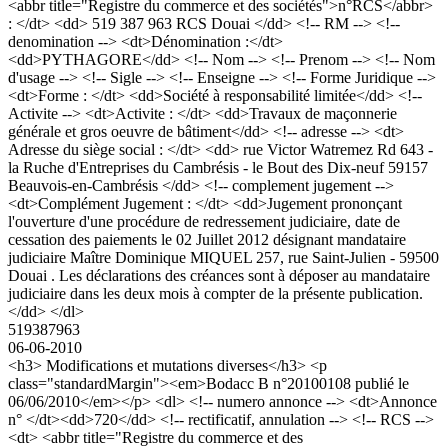
<abbr title="Registre du commerce et des sociétés">n°RCS</abbr>
: </dt> <dd> 519 387 963 RCS Douai </dd> <!-- RM --> <!--
denomination --> <dt>Dénomination :</dt>
<dd>PYTHAGORE</dd> <!-- Nom --> <!-- Prenom --> <!-- Nom
d'usage --> <!-- Sigle --> <!-- Enseigne --> <!-- Forme Juridique -->
<dt>Forme : </dt> <dd>Société à responsabilité limitée</dd> <!--
Activite --> <dt>Activite : </dt> <dd>Travaux de maçonnerie
générale et gros oeuvre de bâtiment</dd> <!-- adresse --> <dt>
Adresse du siège social : </dt> <dd> rue Victor Watremez Rd 643 -
la Ruche d'Entreprises du Cambrésis - le Bout des Dix-neuf 59157
Beauvois-en-Cambrésis </dd> <!-- complement jugement -->
<dt>Complément Jugement : </dt> <dd>Jugement prononçant
l'ouverture d'une procédure de redressement judiciaire, date de
cessation des paiements le 02 Juillet 2012 désignant mandataire
judiciaire Maître Dominique MIQUEL 257, rue Saint-Julien - 59500
Douai . Les déclarations des créances sont à déposer au mandataire
judiciaire dans les deux mois à compter de la présente publication.
</dd> </dl>
519387963
06-06-2010
<h3> Modifications et mutations diverses</h3> <p
class="standardMargin"><em>Bodacc B n°20100108 publié le
06/06/2010</em></p> <dl> <!-- numero annonce --> <dt>Annonce
n° </dt><dd>720</dd> <!-- rectificatif, annulation --> <!-- RCS -->
<dt> <abbr title="Registre du commerce et des