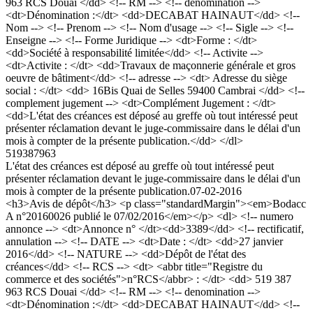
963 RCS Douai </dd> <!-- RM --> <!-- denomination -->
<dt>Dénomination :</dt> <dd>DECABAT HAINAUT</dd> <!--
Nom --> <!-- Prenom --> <!-- Nom d'usage --> <!-- Sigle --> <!--
Enseigne --> <!-- Forme Juridique --> <dt>Forme : </dt>
<dd>Société à responsabilité limitée</dd> <!-- Activite -->
<dt>Activite : </dt> <dd>Travaux de maçonnerie générale et gros
oeuvre de bâtiment</dd> <!-- adresse --> <dt> Adresse du siège
social : </dt> <dd> 16Bis Quai de Selles 59400 Cambrai </dd> <!--
complement jugement --> <dt>Complément Jugement : </dt>
<dd>L'état des créances est déposé au greffe où tout intéressé peut
présenter réclamation devant le juge-commissaire dans le délai d'un
mois à compter de la présente publication.</dd> </dl>
519387963
L'état des créances est déposé au greffe où tout intéressé peut
présenter réclamation devant le juge-commissaire dans le délai d'un
mois à compter de la présente publication.
07-02-2016
<h3>Avis de dépôt</h3> <p class="standardMargin"><em>Bodacc
A n°20160026 publié le 07/02/2016</em></p> <dl> <!-- numero
annonce --> <dt>Annonce n° </dt><dd>3389</dd> <!-- rectificatif,
annulation --> <!-- DATE --> <dt>Date : </dt> <dd>27 janvier
2016</dd> <!-- NATURE --> <dd>Dépôt de l'état des
créances</dd> <!-- RCS --> <dt> <abbr title="Registre du
commerce et des sociétés">n°RCS</abbr> : </dt> <dd> 519 387
963 RCS Douai </dd> <!-- RM --> <!-- denomination -->
<dt>Dénomination :</dt> <dd>DECABAT HAINAUT</dd> <!--