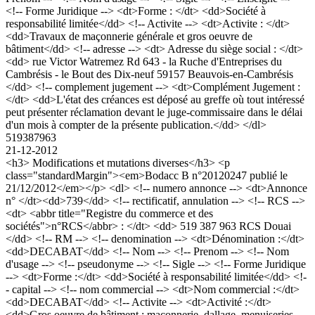
<!-- Forme Juridique --> <dt>Forme : </dt> <dd>Société à
responsabilité limitée</dd> <!-- Activite --> <dt>Activite : </dt>
<dd>Travaux de maçonnerie générale et gros oeuvre de
bâtiment</dd> <!-- adresse --> <dt> Adresse du siège social : </dt>
<dd> rue Victor Watremez Rd 643 - la Ruche d'Entreprises du
Cambrésis - le Bout des Dix-neuf 59157 Beauvois-en-Cambrésis
</dd> <!-- complement jugement --> <dt>Complément Jugement :
</dt> <dd>L'état des créances est déposé au greffe où tout intéressé
peut présenter réclamation devant le juge-commissaire dans le délai
d'un mois à compter de la présente publication.</dd> </dl>
519387963
21-12-2012
<h3> Modifications et mutations diverses</h3> <p
class="standardMargin"><em>Bodacc B n°20120247 publié le
21/12/2012</em></p> <dl> <!-- numero annonce --> <dt>Annonce
n° </dt><dd>739</dd> <!-- rectificatif, annulation --> <!-- RCS -->
<dt> <abbr title="Registre du commerce et des
sociétés">n°RCS</abbr> : </dt> <dd> 519 387 963 RCS Douai
</dd> <!-- RM --> <!-- denomination --> <dt>Dénomination :</dt>
<dd>DECABAT</dd> <!-- Nom --> <!-- Prenom --> <!-- Nom
d'usage --> <!-- pseudonyme --> <!-- Sigle --> <!-- Forme Juridique
--> <dt>Forme :</dt> <dd>Société à responsabilité limitée</dd> <!-
- capital --> <!-- nom commercial --> <dt>Nom commercial :</dt>
<dd>DECABAT</dd> <!-- Activite --> <dt>Activité :</dt>
<dd>Gros oeuvre de bâtiment : maçonnerie, dallage, menuiseries