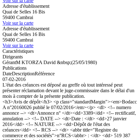
Voir sur la carte
Adresse d'établissement
Quai de Selles 16 Bis
59400 Cambrai
Voir sur la carte
Adresse d'établissement
Quai de Selles 16 Bis
59400 Cambrai
Voir sur la carte
Caractéristiques
Dirigeants
Gérant
M KTORZA David &nbsp;(25/05/1980)
Publications
Date
Description
Référence
07-02-2016
L'état des créances est déposé au greffe où tout intéressé peut
présenter réclamation devant le juge-commissaire dans le délai d'un
mois à compter de la présente publication.
<h3>Avis de dépôt</h3> <p class="standardMargin"><em>Bodacc
A n°20160026 publié le 07/02/2016</em></p> <dl> <!-- numero
annonce --> <dt>Annonce n° </dt><dd>3389</dd> <!-- rectificatif,
annulation --> <!-- DATE --> <dt>Date : </dt> <dd>27 janvier
2016</dd> <!-- NATURE --> <dd>Dépôt de l'état des
créances</dd> <!-- RCS --> <dt> <abbr title="Registre du
commerce et des sociétés">n°RCS</abbr> : </dt> <dd> 519 387