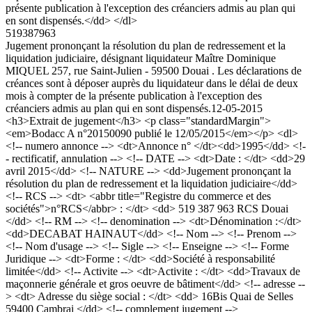
présente publication à l'exception des créanciers admis au plan qui
en sont dispensés.</dd> </dl>
519387963
Jugement prononçant la résolution du plan de redressement et la
liquidation judiciaire, désignant liquidateur Maître Dominique
MIQUEL 257, rue Saint-Julien - 59500 Douai . Les déclarations de
créances sont à déposer auprès du liquidateur dans le délai de deux
mois à compter de la présente publication à l'exception des
créanciers admis au plan qui en sont dispensés.
12-05-2015
<h3>Extrait de jugement</h3> <p class="standardMargin">
<em>Bodacc A n°20150090 publié le 12/05/2015</em></p> <dl>
<!-- numero annonce --> <dt>Annonce n° </dt><dd>1995</dd> <!-
- rectificatif, annulation --> <!-- DATE --> <dt>Date : </dt> <dd>29
avril 2015</dd> <!-- NATURE --> <dd>Jugement prononçant la
résolution du plan de redressement et la liquidation judiciaire</dd>
<!-- RCS --> <dt> <abbr title="Registre du commerce et des
sociétés">n°RCS</abbr> : </dt> <dd> 519 387 963 RCS Douai
</dd> <!-- RM --> <!-- denomination --> <dt>Dénomination :</dt>
<dd>DECABAT HAINAUT</dd> <!-- Nom --> <!-- Prenom -->
<!-- Nom d'usage --> <!-- Sigle --> <!-- Enseigne --> <!-- Forme
Juridique --> <dt>Forme : </dt> <dd>Société à responsabilité
limitée</dd> <!-- Activite --> <dt>Activite : </dt> <dd>Travaux de
maçonnerie générale et gros oeuvre de bâtiment</dd> <!-- adresse --
> <dt> Adresse du siège social : </dt> <dd> 16Bis Quai de Selles
59400 Cambrai </dd> <!-- complement jugement -->