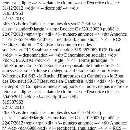
retour a la ligne --> <!-- date de cloture --> de l'exercice clos le :
31/12/2012 </dd> <!-- descriptif --> </dl>
519387963
22-07-2013
<h3>Avis de dépôts des comptes des sociétés</h3> <p
class="standardMargin"><em>Bodacc C n°20130039 publié le
22/07/2013</em></p> <dl> <!-- numero annonce --> <dt>Annonce
n° </dt><dd>6988</dd> <!-- rectificatif, annulation --> <!-- RCS --
> <dt> <abbr title="Registre du commerce et des
sociétés">n°RCS</abbr> : </dt> <dd> 519 387 963 RCS Douai
</dd> <!-- denomination --> <dt>Dénomination sociale : </dt>
<dd>DECABAT</dd> <!-- sigle --> <!-- forme juridique -->
<dt>Forme : </dt> <dd>Société à responsabilité limitée</dd> <!--
adresse --> <dt>Adresse du siège social : </dt> <dd> rue Victor
Watremez Rd 643 - la Ruche d'Entreprises du Cambrésis - le Bout
des Dix-neuf 59157 Beauvois-en-Cambrésis </dd> <dd> <!-- type
de depot --> Comptes annuels et rapports <!-- note : ne pas mettre de
retour a la ligne --> <!-- date de cloture --> de l'exercice clos le :
30/09/2011 </dd> <!-- descriptif --> </dl>
519387963
22-07-2013
<h3>Avis de dépôts des comptes des sociétés</h3> <p
class="standardMargin"><em>Bodacc C n°20130039 publié le
22/07/2013</em></p> <dl> <!-- numero annonce --> <dt>Annonce
n° </dt><dd>6988</dd> <!-- rectificatif, annulation --> <!-- RCS --