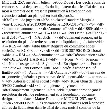
MIQUEL 257, rue Saint-Julien - 59500 Douai . Les déclarations de
créances sont à déposer auprès du liquidateur dans le délai de deux
mois à compter de la présente publication à l'exception des
créanciers admis au plan qui en sont dispensés.
<h3>Extrait de jugement</h3> <p class="standardMargin">
<em>Bodacc A n°20150090 publié le 12/05/2015</em></p> <dl>
<!-- numero annonce --> <dt>Annonce n° </dt><dd>1995</dd> <!-
- rectificatif, annulation --> <!-- DATE --> <dt>Date : </dt> <dd>29
avril 2015</dd> <!-- NATURE --> <dd>Jugement prononçant la
résolution du plan de redressement et la liquidation judiciaire</dd>
<!-- RCS --> <dt> <abbr title="Registre du commerce et des
sociétés">n°RCS</abbr> : </dt> <dd> 519 387 963 RCS Douai
</dd> <!-- RM --> <!-- denomination --> <dt>Dénomination :</dt>
<dd>DECABAT HAINAUT</dd> <!-- Nom --> <!-- Prenom -->
<!-- Nom d'usage --> <!-- Sigle --> <!-- Enseigne --> <!-- Forme
Juridique --> <dt>Forme : </dt> <dd>Société à responsabilité
limitée</dd> <!-- Activite --> <dt>Activite : </dt> <dd>Travaux de
maçonnerie générale et gros oeuvre de bâtiment</dd> <!-- adresse --
> <dt> Adresse du siège social : </dt> <dd> 16Bis Quai de Selles
59400 Cambrai </dd> <!-- complement jugement -->
<dt>Complément Jugement : </dt> <dd>Jugement prononçant la
résolution du plan de redressement et la liquidation judiciaire,
désignant liquidateur Maître Dominique MIQUEL 257, rue Saint-
Julien - 59500 Douai . Les déclarations de créances sont à déposer
auprès du liquidateur dans le délai de deux mois à compter de la