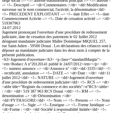
siège social --> <!-- adresse etablissement principal --> <!-- adresse -
-> <!-- Descriptif --> <dt>Commentaires :</dt> <dd>Modification
survenue sur le nom commercial, l'activité, la dénomination</dd>
<!-- PRECEDENT EXPLOITANT --> <!-- date Effet --> <!-- date
Commencement Activite --> <!-- Date de cessation activité --> </dl>
519387963
24-07-2012
Jugement prononçant l'ouverture d'une procédure de redressement
judiciaire, date de cessation des paiements le 02 Juillet 2012
désignant mandataire judiciaire Maître Dominique MIQUEL 257,
rue Saint-Julien - 59500 Douai . Les déclarations des créances sont à
déposer au mandataire judiciaire dans les deux mois à compter de la
présente publication.
<h3>Jugement d'ouverture</h3> <p class="standardMargin">
<em>Bodacc A n°20120141 publié le 24/07/2012</em></p> <dl>
<!-- numero annonce --> <dt>Annonce n° </dt><dd>3335</dd> <!-
- rectificatif, annulation --> <!-- DATE --> <dt>Date : </dt> <dd>11
juillet 2012</dd> <!-- NATURE --> <dd>Jugement d'ouverture
d'une procédure de redressement judiciaire</dd> <!-- RCS --> <dt>
<abbr title="Registre du commerce et des sociétés">n°RCS</abbr>
: </dt> <dd> 519 387 963 RCS Douai </dd> <!-- RM --> <!--
denomination --> <dt>Dénomination :</dt>
<dd>PYTHAGORE</dd> <!-- Nom --> <!-- Prenom --> <!-- Nom
d'usage --> <!-- Sigle --> <!-- Enseigne --> <!-- Forme Juridique -->
<dt>Forme : </dt> <dd>Société à responsabilité limitée</dd> <!--