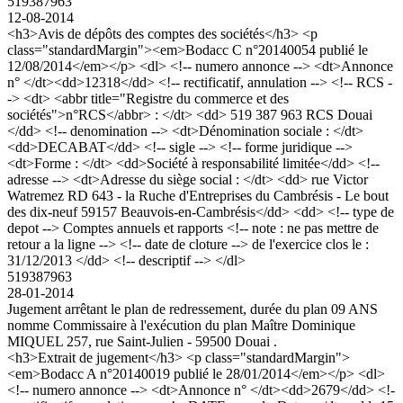
519387963
12-08-2014
<h3>Avis de dépôts des comptes des sociétés</h3> <p
class="standardMargin"><em>Bodacc C n°20140054 publié le
12/08/2014</em></p> <dl> <!-- numero annonce --> <dt>Annonce
n° </dt><dd>12318</dd> <!-- rectificatif, annulation --> <!-- RCS -
-> <dt> <abbr title="Registre du commerce et des
sociétés">n°RCS</abbr> : </dt> <dd> 519 387 963 RCS Douai
</dd> <!-- denomination --> <dt>Dénomination sociale : </dt>
<dd>DECABAT</dd> <!-- sigle --> <!-- forme juridique -->
<dt>Forme : </dt> <dd>Société à responsabilité limitée</dd> <!--
adresse --> <dt>Adresse du siège social : </dt> <dd> rue Victor
Watremez RD 643 - la Ruche d'Entreprises du Cambrésis - Le bout
des dix-neuf 59157 Beauvois-en-Cambrésis</dd> <dd> <!-- type de
depot --> Comptes annuels et rapports <!-- note : ne pas mettre de
retour a la ligne --> <!-- date de cloture --> de l'exercice clos le :
31/12/2013 </dd> <!-- descriptif --> </dl>
519387963
28-01-2014
Jugement arrêtant le plan de redressement, durée du plan 09 ANS
nomme Commissaire à l'exécution du plan Maître Dominique
MIQUEL 257, rue Saint-Julien - 59500 Douai .
<h3>Extrait de jugement</h3> <p class="standardMargin">
<em>Bodacc A n°20140019 publié le 28/01/2014</em></p> <dl>
<!-- numero annonce --> <dt>Annonce n° </dt><dd>2679</dd> <!-