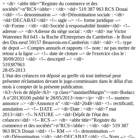
> <dt> <abbr title="Registre du commerce et des
sociétés">n°RCS</abbr> : </dt> <dd> 519 387 963 RCS Douai
</dd> <!-- denomination --> <dt>Dénomination sociale : </dt>
<dd>DECABAT</dd> <!-- sigle --> <!-- forme juridique -->
<dt>Forme : </dt> <dd>Société à responsabilité limitée</dd> <!--
adresse --> <dt>Adresse du siège social : </dt> <dd> rue Victor
Watremez Rd 643 - la Ruche d'Entreprises du Cambrésis - le Bout
des Dix-neuf 59157 Beauvois-en-Cambrésis </dd> <dd> <!-- type
de depot --> Comptes annuels et rapports <!-- note : ne pas mettre de
retour a la ligne --> <!-- date de cloture --> de l'exercice clos le :
30/09/2011 </dd> <!-- descriptif --> </dl>
519387963
28-05-2013
L'état des créances est déposé au greffe où tout intéressé peut
présenter réclamation devant le juge-commissaire dans le délai d'un
mois à compter de la présente publication.
<h3>Avis de dépôt</h3> <p class="standardMargin"><em>Bodacc
A n°20130100 publié le 28/05/2013</em></p> <dl> <!-- numero
annonce --> <dt>Annonce n° </dt><dd>2648</dd> <!-- rectificatif,
annulation --> <!-- DATE --> <dt>Date : </dt> <dd>7 mai
2013</dd> <!-- NATURE --> <dd>Dépôt de l'état des
créances</dd> <!-- RCS --> <dt> <abbr title="Registre du
commerce et des sociétés">n°RCS</abbr> : </dt> <dd> 519 387
963 RCS Douai </dd> <!-- RM --> <!-- denomination -->
<dt>Dénomination :</dt> <dd>DECABAT</dd> <!-- Nom --> <!--