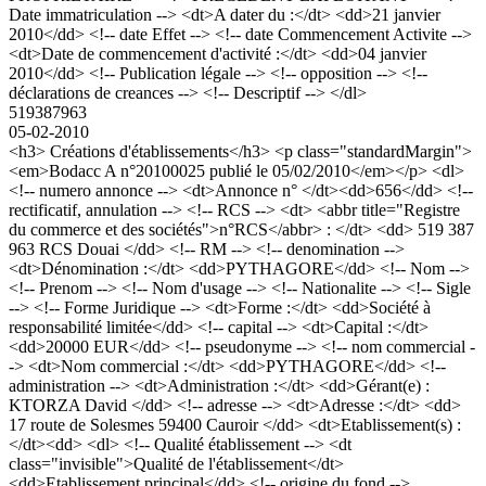
Date immatriculation --> <dt>A dater du :</dt> <dd>21 janvier
2010</dd> <!-- date Effet --> <!-- date Commencement Activite -->
<dt>Date de commencement d'activité :</dt> <dd>04 janvier
2010</dd> <!-- Publication légale --> <!-- opposition --> <!--
déclarations de creances --> <!-- Descriptif --> </dl>
519387963
05-02-2010
<h3> Créations d'établissements</h3> <p class="standardMargin">
<em>Bodacc A n°20100025 publié le 05/02/2010</em></p> <dl>
<!-- numero annonce --> <dt>Annonce n° </dt><dd>656</dd> <!--
rectificatif, annulation --> <!-- RCS --> <dt> <abbr title="Registre
du commerce et des sociétés">n°RCS</abbr> : </dt> <dd> 519 387
963 RCS Douai </dd> <!-- RM --> <!-- denomination -->
<dt>Dénomination :</dt> <dd>PYTHAGORE</dd> <!-- Nom -->
<!-- Prenom --> <!-- Nom d'usage --> <!-- Nationalite --> <!-- Sigle
--> <!-- Forme Juridique --> <dt>Forme :</dt> <dd>Société à
responsabilité limitée</dd> <!-- capital --> <dt>Capital :</dt>
<dd>20000 EUR</dd> <!-- pseudonyme --> <!-- nom commercial -
-> <dt>Nom commercial :</dt> <dd>PYTHAGORE</dd> <!--
administration --> <dt>Administration :</dt> <dd>Gérant(e) :
KTORZA David </dd> <!-- adresse --> <dt>Adresse :</dt> <dd>
17 route de Solesmes 59400 Cauroir </dd> <dt>Etablissement(s) :
</dt><dd> <dl> <!-- Qualité établissement --> <dt
class="invisible">Qualité de l'établissement</dt>
<dd>Etablissement principal</dd> <!-- origine du fond -->