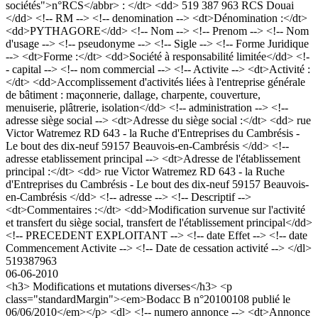
sociétés">n°RCS</abbr> : </dt> <dd> 519 387 963 RCS Douai
</dd> <!-- RM --> <!-- denomination --> <dt>Dénomination :</dt>
<dd>PYTHAGORE</dd> <!-- Nom --> <!-- Prenom --> <!-- Nom
d'usage --> <!-- pseudonyme --> <!-- Sigle --> <!-- Forme Juridique
--> <dt>Forme :</dt> <dd>Société à responsabilité limitée</dd> <!-
- capital --> <!-- nom commercial --> <!-- Activite --> <dt>Activité :
</dt> <dd>Accomplissement d'activités liées à l'entreprise générale
de bâtiment : maçonnerie, dallage, charpente, couverture,
menuiserie, plâtrerie, isolation</dd> <!-- administration --> <!--
adresse siège social --> <dt>Adresse du siège social :</dt> <dd> rue
Victor Watremez RD 643 - la Ruche d'Entreprises du Cambrésis -
Le bout des dix-neuf 59157 Beauvois-en-Cambrésis </dd> <!--
adresse etablissement principal --> <dt>Adresse de l'établissement
principal :</dt> <dd> rue Victor Watremez RD 643 - la Ruche
d'Entreprises du Cambrésis - Le bout des dix-neuf 59157 Beauvois-
en-Cambrésis </dd> <!-- adresse --> <!-- Descriptif -->
<dt>Commentaires :</dt> <dd>Modification survenue sur l'activité
et transfert du siège social, transfert de l'établissement principal</dd>
<!-- PRECEDENT EXPLOITANT --> <!-- date Effet --> <!-- date
Commencement Activite --> <!-- Date de cessation activité --> </dl>
519387963
06-06-2010
<h3> Modifications et mutations diverses</h3> <p
class="standardMargin"><em>Bodacc B n°20100108 publié le
06/06/2010</em></p> <dl> <!-- numero annonce --> <dt>Annonce