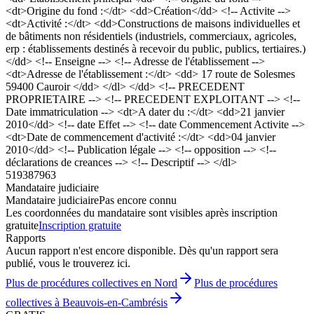
<dt>Origine du fond :</dt> <dd>Création</dd> <!-- Activite -->
<dt>Activité :</dt> <dd>Constructions de maisons individuelles et
de bâtiments non résidentiels (industriels, commerciaux, agricoles,
erp : établissements destinés à recevoir du public, publics, tertiaires.)
</dd> <!-- Enseigne --> <!-- Adresse de l'établissement -->
<dt>Adresse de l'établissement :</dt> <dd> 17 route de Solesmes
59400 Cauroir </dd> </dl> </dd> <!-- PRECEDENT
PROPRIETAIRE --> <!-- PRECEDENT EXPLOITANT --> <!--
Date immatriculation --> <dt>A dater du :</dt> <dd>21 janvier
2010</dd> <!-- date Effet --> <!-- date Commencement Activite -->
<dt>Date de commencement d'activité :</dt> <dd>04 janvier
2010</dd> <!-- Publication légale --> <!-- opposition --> <!--
déclarations de creances --> <!-- Descriptif --> </dl>
519387963
Mandataire judiciaire
Mandataire judiciaire
Pas encore connu
Les coordonnées du mandataire sont visibles après inscription
gratuite
Inscription gratuite
Rapports
Aucun rapport n'est encore disponible. Dès qu'un rapport sera
publié, vous le trouverez ici.
Plus de procédures collectives en Nord
Plus de procédures
collectives à Beauvois-en-Cambrésis