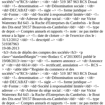
sociétés">n°RCS</abbr> : </dt> <dd> 519 387 963 RCS Douai
</dd> <!-- denomination --> <dt>Dénomination sociale : </dt>
<dd>DECABAT</dd> <!-- sigle --> <!-- forme juridique -->
<dt>Forme : </dt> <dd>Société à responsabilité limitée</dd> <!--
adresse --> <dt>Adresse du siège social : </dt> <dd> rue Victor
Watremez Rd 643 - la Ruche d'Entreprises du Cambrésis - le Bout
des Dix-neuf 59157 Beauvois-en-Cambrésis</dd> <dd> <!-- type
de depot --> Comptes annuels et rapports <!-- note : ne pas mettre de
retour a la ligne --> <!-- date de cloture --> de l'exercice clos le :
31/12/2012 </dd> <!-- descriptif --> </dl>
519387963
19-08-2013
<h3>Avis de dépôts des comptes des sociétés</h3> <p
class="standardMargin"><em>Bodacc C n°20130051 publié le
19/08/2013</em></p> <dl> <!-- numero annonce --> <dt>Annonce
n° </dt><dd>6614</dd> <!-- rectificatif, annulation --> <!-- RCS --
> <dt> <abbr title="Registre du commerce et des
sociétés">n°RCS</abbr> : </dt> <dd> 519 387 963 RCS Douai
</dd> <!-- denomination --> <dt>Dénomination sociale : </dt>
<dd>DECABAT</dd> <!-- sigle --> <!-- forme juridique -->
<dt>Forme : </dt> <dd>Société à responsabilité limitée</dd> <!--
adresse --> <dt>Adresse du siège social : </dt> <dd> rue Victor
Watremez Rd 643 - la Ruche d'Entreprises du Cambrésis - le Bout
des Dix-neuf 59157 Beauvois-en-Cambrésis</dd> <dd> <!-- type
de depot --> Comptes annuels et rapports <!-- note : ne pas mettre de