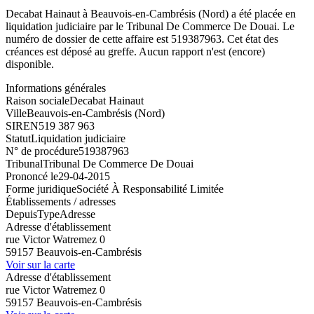
Decabat Hainaut à Beauvois-en-Cambrésis (Nord) a été placée en
liquidation judiciaire par le Tribunal De Commerce De Douai. Le
numéro de dossier de cette affaire est 519387963. Cet état des
créances est déposé au greffe. Aucun rapport n'est (encore)
disponible.
Informations générales
Raison sociale
Decabat Hainaut
Ville
Beauvois-en-Cambrésis (Nord)
SIREN
519 387 963
Statut
Liquidation judiciaire
N° de procédure
519387963
Tribunal
Tribunal De Commerce De Douai
Prononcé le
29-04-2015
Forme juridique
Société À Responsabilité Limitée
Établissements / adresses
Depuis
Type
Adresse
Adresse d'établissement
rue Victor Watremez 0
59157 Beauvois-en-Cambrésis
Voir sur la carte
Adresse d'établissement
rue Victor Watremez 0
59157 Beauvois-en-Cambrésis