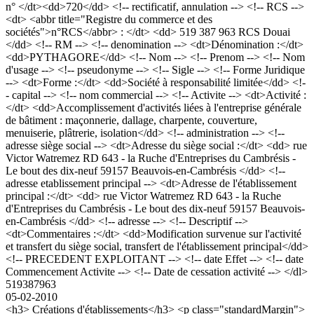
n° </dt><dd>720</dd> <!-- rectificatif, annulation --> <!-- RCS -->
<dt> <abbr title="Registre du commerce et des
sociétés">n°RCS</abbr> : </dt> <dd> 519 387 963 RCS Douai
</dd> <!-- RM --> <!-- denomination --> <dt>Dénomination :</dt>
<dd>PYTHAGORE</dd> <!-- Nom --> <!-- Prenom --> <!-- Nom
d'usage --> <!-- pseudonyme --> <!-- Sigle --> <!-- Forme Juridique
--> <dt>Forme :</dt> <dd>Société à responsabilité limitée</dd> <!-
- capital --> <!-- nom commercial --> <!-- Activite --> <dt>Activité :
</dt> <dd>Accomplissement d'activités liées à l'entreprise générale
de bâtiment : maçonnerie, dallage, charpente, couverture,
menuiserie, plâtrerie, isolation</dd> <!-- administration --> <!--
adresse siège social --> <dt>Adresse du siège social :</dt> <dd> rue
Victor Watremez RD 643 - la Ruche d'Entreprises du Cambrésis -
Le bout des dix-neuf 59157 Beauvois-en-Cambrésis </dd> <!--
adresse etablissement principal --> <dt>Adresse de l'établissement
principal :</dt> <dd> rue Victor Watremez RD 643 - la Ruche
d'Entreprises du Cambrésis - Le bout des dix-neuf 59157 Beauvois-
en-Cambrésis </dd> <!-- adresse --> <!-- Descriptif -->
<dt>Commentaires :</dt> <dd>Modification survenue sur l'activité
et transfert du siège social, transfert de l'établissement principal</dd>
<!-- PRECEDENT EXPLOITANT --> <!-- date Effet --> <!-- date
Commencement Activite --> <!-- Date de cessation activité --> </dl>
519387963
05-02-2010
<h3> Créations d'établissements</h3> <p class="standardMargin">