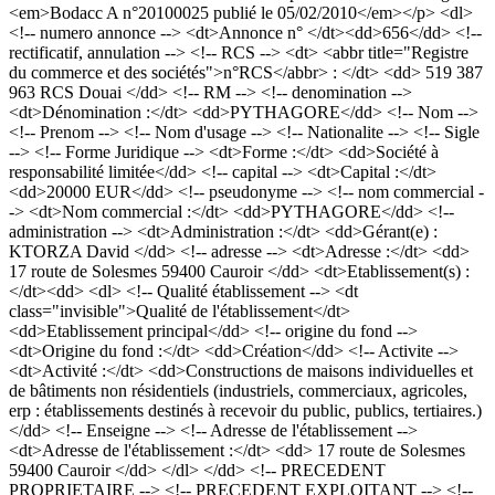
<em>Bodacc A n°20100025 publié le 05/02/2010</em></p> <dl>
<!-- numero annonce --> <dt>Annonce n° </dt><dd>656</dd> <!--
rectificatif, annulation --> <!-- RCS --> <dt> <abbr title="Registre
du commerce et des sociétés">n°RCS</abbr> : </dt> <dd> 519 387
963 RCS Douai </dd> <!-- RM --> <!-- denomination -->
<dt>Dénomination :</dt> <dd>PYTHAGORE</dd> <!-- Nom -->
<!-- Prenom --> <!-- Nom d'usage --> <!-- Nationalite --> <!-- Sigle
--> <!-- Forme Juridique --> <dt>Forme :</dt> <dd>Société à
responsabilité limitée</dd> <!-- capital --> <dt>Capital :</dt>
<dd>20000 EUR</dd> <!-- pseudonyme --> <!-- nom commercial -
-> <dt>Nom commercial :</dt> <dd>PYTHAGORE</dd> <!--
administration --> <dt>Administration :</dt> <dd>Gérant(e) :
KTORZA David </dd> <!-- adresse --> <dt>Adresse :</dt> <dd>
17 route de Solesmes 59400 Cauroir </dd> <dt>Etablissement(s) :
</dt><dd> <dl> <!-- Qualité établissement --> <dt
class="invisible">Qualité de l'établissement</dt>
<dd>Etablissement principal</dd> <!-- origine du fond -->
<dt>Origine du fond :</dt> <dd>Création</dd> <!-- Activite -->
<dt>Activité :</dt> <dd>Constructions de maisons individuelles et
de bâtiments non résidentiels (industriels, commerciaux, agricoles,
erp : établissements destinés à recevoir du public, publics, tertiaires.)
</dd> <!-- Enseigne --> <!-- Adresse de l'établissement -->
<dt>Adresse de l'établissement :</dt> <dd> 17 route de Solesmes
59400 Cauroir </dd> </dl> </dd> <!-- PRECEDENT
PROPRIETAIRE --> <!-- PRECEDENT EXPLOITANT --> <!--