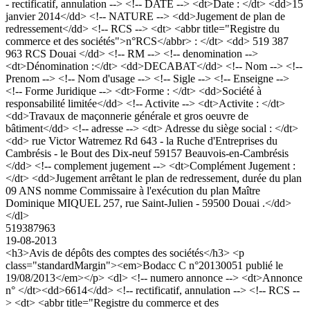
- rectificatif, annulation --> <!-- DATE --> <dt>Date : </dt> <dd>15
janvier 2014</dd> <!-- NATURE --> <dd>Jugement de plan de
redressement</dd> <!-- RCS --> <dt> <abbr title="Registre du
commerce et des sociétés">n°RCS</abbr> : </dt> <dd> 519 387
963 RCS Douai </dd> <!-- RM --> <!-- denomination -->
<dt>Dénomination :</dt> <dd>DECABAT</dd> <!-- Nom --> <!--
Prenom --> <!-- Nom d'usage --> <!-- Sigle --> <!-- Enseigne -->
<!-- Forme Juridique --> <dt>Forme : </dt> <dd>Société à
responsabilité limitée</dd> <!-- Activite --> <dt>Activite : </dt>
<dd>Travaux de maçonnerie générale et gros oeuvre de
bâtiment</dd> <!-- adresse --> <dt> Adresse du siège social : </dt>
<dd> rue Victor Watremez Rd 643 - la Ruche d'Entreprises du
Cambrésis - le Bout des Dix-neuf 59157 Beauvois-en-Cambrésis
</dd> <!-- complement jugement --> <dt>Complément Jugement :
</dt> <dd>Jugement arrêtant le plan de redressement, durée du plan
09 ANS nomme Commissaire à l'exécution du plan Maître
Dominique MIQUEL 257, rue Saint-Julien - 59500 Douai .</dd>
</dl>
519387963
19-08-2013
<h3>Avis de dépôts des comptes des sociétés</h3> <p
class="standardMargin"><em>Bodacc C n°20130051 publié le
19/08/2013</em></p> <dl> <!-- numero annonce --> <dt>Annonce
n° </dt><dd>6614</dd> <!-- rectificatif, annulation --> <!-- RCS --
> <dt> <abbr title="Registre du commerce et des