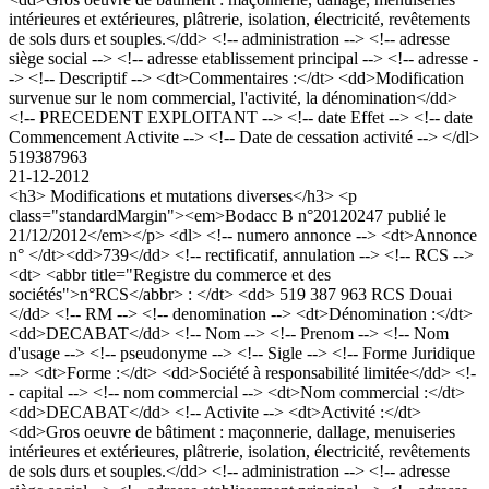
intérieures et extérieures, plâtrerie, isolation, électricité, revêtements
de sols durs et souples.</dd> <!-- administration --> <!-- adresse
siège social --> <!-- adresse etablissement principal --> <!-- adresse -
-> <!-- Descriptif --> <dt>Commentaires :</dt> <dd>Modification
survenue sur le nom commercial, l'activité, la dénomination</dd>
<!-- PRECEDENT EXPLOITANT --> <!-- date Effet --> <!-- date
Commencement Activite --> <!-- Date de cessation activité --> </dl>
519387963
21-12-2012
<h3> Modifications et mutations diverses</h3> <p
class="standardMargin"><em>Bodacc B n°20120247 publié le
21/12/2012</em></p> <dl> <!-- numero annonce --> <dt>Annonce
n° </dt><dd>739</dd> <!-- rectificatif, annulation --> <!-- RCS -->
<dt> <abbr title="Registre du commerce et des
sociétés">n°RCS</abbr> : </dt> <dd> 519 387 963 RCS Douai
</dd> <!-- RM --> <!-- denomination --> <dt>Dénomination :</dt>
<dd>DECABAT</dd> <!-- Nom --> <!-- Prenom --> <!-- Nom
d'usage --> <!-- pseudonyme --> <!-- Sigle --> <!-- Forme Juridique
--> <dt>Forme :</dt> <dd>Société à responsabilité limitée</dd> <!-
- capital --> <!-- nom commercial --> <dt>Nom commercial :</dt>
<dd>DECABAT</dd> <!-- Activite --> <dt>Activité :</dt>
<dd>Gros oeuvre de bâtiment : maçonnerie, dallage, menuiseries
intérieures et extérieures, plâtrerie, isolation, électricité, revêtements
de sols durs et souples.</dd> <!-- administration --> <!-- adresse