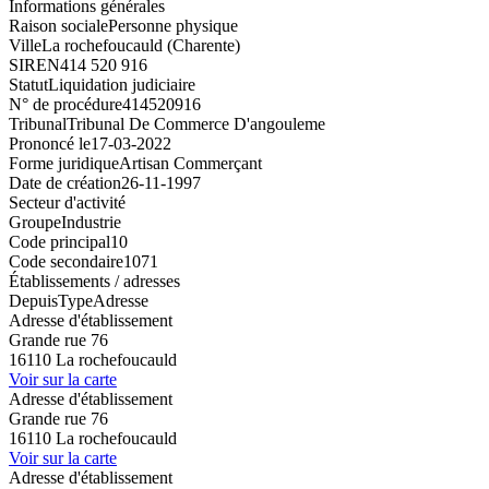
Informations générales
Raison sociale
Personne physique
Ville
La rochefoucauld (Charente)
SIREN
414 520 916
Statut
Liquidation judiciaire
N° de procédure
414520916
Tribunal
Tribunal De Commerce D'angouleme
Prononcé le
17-03-2022
Forme juridique
Artisan Commerçant
Date de création
26-11-1997
Secteur d'activité
Groupe
Industrie
Code principal
10
Code secondaire
1071
Établissements / adresses
Depuis
Type
Adresse
Adresse d'établissement
Grande rue 76
16110 La rochefoucauld
Voir sur la carte
Adresse d'établissement
Grande rue 76
16110 La rochefoucauld
Voir sur la carte
Adresse d'établissement