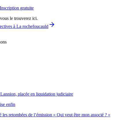
Inscription gratuite
vous le trouverez ici.
lectives à La rochefoucauld
ions
 Lannion, placée en liquidation judiciaire
ise enfin
 les retombées de l’émission « Qui veut être mon associé ? »