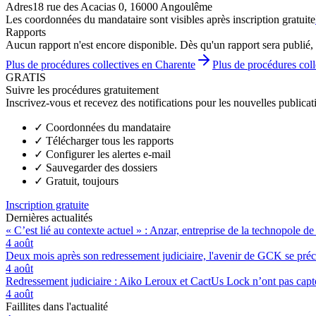
Adres
18 rue des Acacias 0, 16000 Angoulême
Les coordonnées du mandataire sont visibles après inscription gratuite
Rapports
Aucun rapport n'est encore disponible. Dès qu'un rapport sera publié, 
Plus de procédures collectives en Charente
Plus de procédures col
GRATIS
Suivre les procédures gratuitement
Inscrivez-vous et recevez des notifications pour les nouvelles publicat
✓
Coordonnées du mandataire
✓
Télécharger tous les rapports
✓
Configurer les alertes e-mail
✓
Sauvegarder des dossiers
✓
Gratuit, toujours
Inscription gratuite
Dernières actualités
« C’est lié au contexte actuel » : Anzar, entreprise de la technopole de
4 août
Deux mois après son redressement judiciaire, l'avenir de GCK se préc
4 août
Redressement judiciaire : Aiko Leroux et CactUs Lock n’ont pas capté
4 août
Faillites dans l'actualité