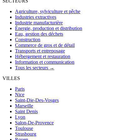
SECTEURS
Agriculture, sylviculture et pêche
Industries extractives
Industrie manufacturière
Énergie, production et distribution
Eau, gestion des déchets
Construction
Commerce de gros et de détail
Transports et entreposage
Hébergement et restauration
Information et communication
Tous les secteurs →
VILLES
Paris
Nice
Saint-Die-Des-Vosges
Marseille
Saint Denis
Lyon
Salon-De-Provence
Toulouse
Strasbourg
Rouen