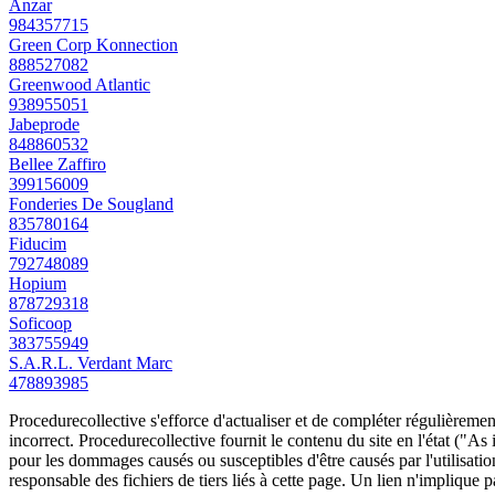
Anzar
984357715
Green Corp Konnection
888527082
Greenwood Atlantic
938955051
Jabeprode
848860532
Bellee Zaffiro
399156009
Fonderies De Sougland
835780164
Fiducim
792748089
Hopium
878729318
Soficoop
383755949
S.A.R.L. Verdant Marc
478893985
Procedurecollective s'efforce d'actualiser et de compléter régulièrement
incorrect. Procedurecollective fournit le contenu du site en l'état ("As
pour les dommages causés ou susceptibles d'être causés par l'utilisation
responsable des fichiers de tiers liés à cette page. Un lien n'implique p