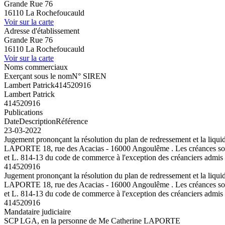
Grande Rue 76
16110 La Rochefoucauld
Voir sur la carte
Adresse d'établissement
Grande Rue 76
16110 La Rochefoucauld
Voir sur la carte
Noms commerciaux
Exerçant sous le nom
N° SIREN
Lambert Patrick
414520916
Lambert Patrick
414520916
Publications
Date
Description
Référence
23-03-2022
Jugement prononçant la résolution du plan de redressement et la liqui
LAPORTE 18, rue des Acacias - 16000 Angoulême . Les créances sont à a
et L. 814-13 du code de commerce à l'exception des créanciers admis 
414520916
Jugement prononçant la résolution du plan de redressement et la liqui
LAPORTE 18, rue des Acacias - 16000 Angoulême . Les créances sont à a
et L. 814-13 du code de commerce à l'exception des créanciers admis 
414520916
Mandataire judiciaire
SCP LGA, en la personne de Me Catherine LAPORTE