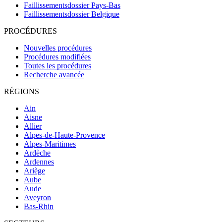
Faillissementsdossier
Pays-Bas
Faillissementsdossier
Belgique
PROCÉDURES
Nouvelles procédures
Procédures modifiées
Toutes les procédures
Recherche avancée
RÉGIONS
Ain
Aisne
Allier
Alpes-de-Haute-Provence
Alpes-Maritimes
Ardèche
Ardennes
Ariège
Aube
Aude
Aveyron
Bas-Rhin