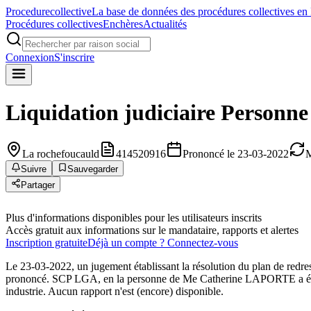
Procedure
collective
La base de données des procédures collectives en
Procédures collectives
Enchères
Actualités
Connexion
S'inscrire
Liquidation judiciaire
Personne
La rochefoucauld
414520916
Prononcé le 23-03-2022
M
Suivre
Sauvegarder
Partager
Plus d'informations disponibles pour les utilisateurs inscrits
Accès gratuit aux informations sur le mandataire, rapports et alertes
Inscription gratuite
Déjà un compte ? Connectez-vous
Le 23-03-2022, un jugement établissant la résolution du plan de redr
prononcé. SCP LGA, en la personne de Me Catherine LAPORTE a été dé
industrie. Aucun rapport n'est (encore) disponible.