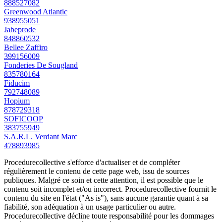
888527082
Greenwood Atlantic
938955051
Jabeprode
848860532
Bellee Zaffiro
399156009
Fonderies De Sougland
835780164
Fiducim
792748089
Hopium
878729318
SOFICOOP
383755949
S.A.R.L. Verdant Marc
478893985
Procedurecollective s'efforce d'actualiser et de compléter
régulièrement le contenu de cette page web, issu de sources
publiques. Malgré ce soin et cette attention, il est possible que le
contenu soit incomplet et/ou incorrect. Procedurecollective fournit le
contenu du site en l'état ("As is"), sans aucune garantie quant à sa
fiabilité, son adéquation à un usage particulier ou autre.
Procedurecollective décline toute responsabilité pour les dommages