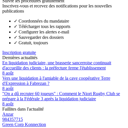
Suivre les procédures gratuitement
Inscrivez-vous et recevez des notifications pour les nouvelles
publications
✓
Coordonnées du mandataire
✓
Télécharger tous les rapports
✓
Configurer les alertes e-mail
✓
Sauvegarder des dossiers
✓
Gratuit, toujours
Inscription gratuite
Dernières actualités
En liquidation judiciaire, une brasserie sancerroise continuait
d'accueillir des clients : la préfecture ferme l'établissement
8 août
Vers une liquidation à l'amiable de la cave coopérative Terre
d'Expression à Fabrezan ?
8 août
"On a dû recruter 60 joueurs" : Comment le Niort Rugby Club se
prépare à la Fédérale 3 après la liquidation judiciaire
8 août
Faillites dans l'actualité
Anzar
984357715
Green Corp Konnection