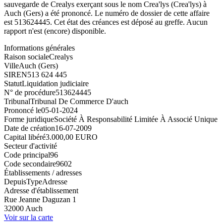
sauvegarde de Crealys exerçant sous le nom Crea'lys (Crea'lys) à
Auch (Gers) a été prononcé. Le numéro de dossier de cette affaire
est 513624445. Cet état des créances est déposé au greffe. Aucun
rapport n'est (encore) disponible.
Informations générales
Raison sociale
Crealys
Ville
Auch (Gers)
SIREN
513 624 445
Statut
Liquidation judiciaire
N° de procédure
513624445
Tribunal
Tribunal De Commerce D'auch
Prononcé le
05-01-2024
Forme juridique
Société À Responsabilité Limitée À Associé Unique
Date de création
16-07-2009
Capital libéré
3.000,00 EURO
Secteur d'activité
Code principal
96
Code secondaire
9602
Établissements / adresses
Depuis
Type
Adresse
Adresse d'établissement
Rue Jeanne Daguzan 1
32000 Auch
Voir sur la carte