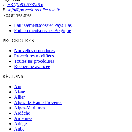
T:
+31(0)85-3330016
E:
info@procedurecollective.fr
Nos autres sites
Faillissementsdossier
Pays-Bas
Faillissementsdossier
Belgique
PROCÉDURES
Nouvelles procédures
Procédures modifiées
Toutes les procédures
Recherche avancée
RÉGIONS
Ain
Aisne
Allier
Alpes-de-Haute-Provence
Alpes-Maritimes
Ardèche
Ardennes
Ariège
Aube