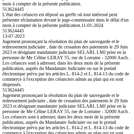
mois à compter de la présente publication.
513624445
L'état des créances est déposé au greffe où tout intéressé peut
présenter réclamation devant le juge-commissaire dans le délai d'un
mois à compter de la présente publication.
11-01-2024
513624445
13-07-2023
Jugement prononçant la résolution du plan de sauvegarde et le
redressement judiciaire , date de cessation des paiements le 29 Juin
2023 et désignant mandataire judiciaire SELARL LMJ prise en la
personne de Me Céline LERAY 55, rue de Lorraine - 32000 Auch .
Les créances sont à adresser, dans les deux mois de la présente
publication, auprès du Mandataire Judiciaire ou sur le portail
électronique prévu par les articles L. 814-2 et L. 814-13 du code de
commerce à l'exception des créanciers admis au plan qui en sont
dispensés.
513624445
Jugement prononçant la résolution du plan de sauvegarde et le
redressement judiciaire , date de cessation des paiements le 29 Juin
2023 et désignant mandataire judiciaire SELARL LMJ prise en la
personne de Me Céline LERAY 55, rue de Lorraine - 32000 Auch .
Les créances sont à adresser, dans les deux mois de la présente
publication, auprès du Mandataire Judiciaire ou sur le portail
électronique prévu par les articles L. 814-2 et L. 814-13 du code de
commerce à l'exception des créanciers admis au plan qui en sont