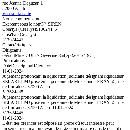
rue Jeanne Daguzan 1
32000 Auch
Voir sur la carte
Noms commerciaux
Exerçant sous le nom
N° SIREN
Crea'lys (Crea'lys)
513624445
Crea'lys (Crea'lys)
513624445
Caractéristiques
Dirigeants
Gérant
Mme CULIN Severine &nbsp;(20/12/1971)
Publications
Date
Description
Référence
11-01-2024
Jugement prononçant la liquidation judiciaire désignant liquidateur
SELARL LMJ prise en la personne de Me Céline LERAY 55, rue
de Lorraine - 32000 Auch .
513624445
Jugement prononçant la liquidation judiciaire désignant liquidateur
SELARL LMJ prise en la personne de Me Céline LERAY 55, rue
de Lorraine - 32000 Auch .
11-01-2024
513624445
11-01-2024
L'état des créances est déposé au greffe où tout intéressé peut
présenter réclamation devant le juge-commissaire dans le délai d'un