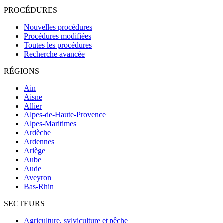
PROCÉDURES
Nouvelles procédures
Procédures modifiées
Toutes les procédures
Recherche avancée
RÉGIONS
Ain
Aisne
Allier
Alpes-de-Haute-Provence
Alpes-Maritimes
Ardèche
Ardennes
Ariège
Aube
Aude
Aveyron
Bas-Rhin
SECTEURS
Agriculture, sylviculture et pêche