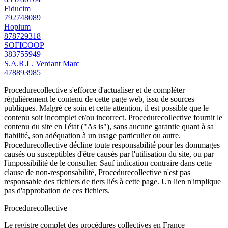
Fiducim
792748089
Hopium
878729318
SOFICOOP
383755949
S.A.R.L. Verdant Marc
478893985
Procedurecollective s'efforce d'actualiser et de compléter
régulièrement le contenu de cette page web, issu de sources
publiques. Malgré ce soin et cette attention, il est possible que le
contenu soit incomplet et/ou incorrect. Procedurecollective fournit le
contenu du site en l'état ("As is"), sans aucune garantie quant à sa
fiabilité, son adéquation à un usage particulier ou autre.
Procedurecollective décline toute responsabilité pour les dommages
causés ou susceptibles d'être causés par l'utilisation du site, ou par
l'impossibilité de le consulter. Sauf indication contraire dans cette
clause de non-responsabilité, Procedurecollective n'est pas
responsable des fichiers de tiers liés à cette page. Un lien n'implique
pas d'approbation de ces fichiers.
Procedure
collective
Le registre complet des procédures collectives en France —