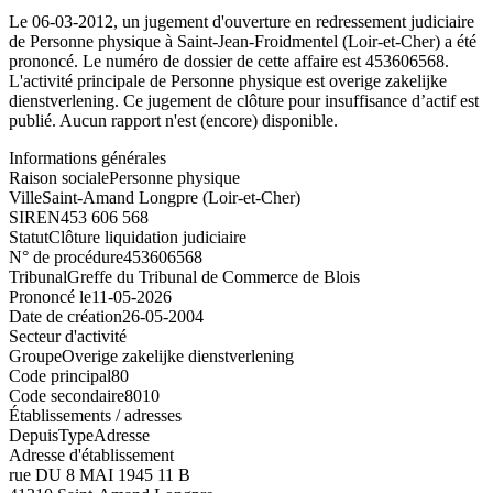
Le 06-03-2012, un jugement d'ouverture en redressement judiciaire
de Personne physique à Saint-Jean-Froidmentel (Loir-et-Cher) a été
prononcé. Le numéro de dossier de cette affaire est 453606568.
L'activité principale de Personne physique est overige zakelijke
dienstverlening. Ce jugement de clôture pour insuffisance d’actif est
publié. Aucun rapport n'est (encore) disponible.
Informations générales
Raison sociale
Personne physique
Ville
Saint-Amand Longpre (Loir-et-Cher)
SIREN
453 606 568
Statut
Clôture liquidation judiciaire
N° de procédure
453606568
Tribunal
Greffe du Tribunal de Commerce de Blois
Prononcé le
11-05-2026
Date de création
26-05-2004
Secteur d'activité
Groupe
Overige zakelijke dienstverlening
Code principal
80
Code secondaire
8010
Établissements / adresses
Depuis
Type
Adresse
Adresse d'établissement
rue DU 8 MAI 1945 11 B