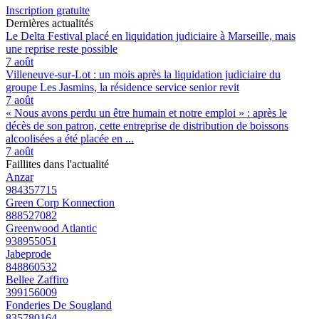
Inscription gratuite
Dernières actualités
Le Delta Festival placé en liquidation judiciaire à Marseille, mais
une reprise reste possible
7 août
Villeneuve-sur-Lot : un mois après la liquidation judiciaire du
groupe Les Jasmins, la résidence service senior revit
7 août
« Nous avons perdu un être humain et notre emploi » : après le
décès de son patron, cette entreprise de distribution de boissons
alcoolisées a été placée en ...
7 août
Faillites dans l'actualité
Anzar
984357715
Green Corp Konnection
888527082
Greenwood Atlantic
938955051
Jabeprode
848860532
Bellee Zaffiro
399156009
Fonderies De Sougland
835780164