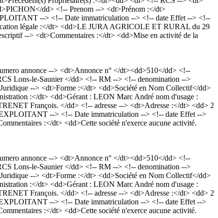
récédent(s) Propriétaire(s) :</dt><dd> <dl> <!-- RCS --> <dt>
 <dd>PICHON</dd> <!-- Prenom --> <dt>Prénom :</dt>
ANT --> <!-- Date immatriculation --> <!-- date Effet --> <!--
>Publication légale :</dt> <dd>LE JURA AGRICOLE ET RURAL du 29
escriptif --> <dt>Commentaires :</dt> <dd>Mise en activité de la
numero annonce --> <dt>Annonce n° </dt><dd>510</dd> <!--
 RCS Lons-le-Saunier </dd> <!-- RM --> <!-- denomination -->
 Juridique --> <dt>Forme :</dt> <dd>Société en Nom Collectif</dd>
inistration :</dt> <dd>Gérant : LEON Marc André nom d'usage :
NET François. </dd> <!-- adresse --> <dt>Adresse :</dt> <dd> 2
OITANT --> <!-- Date immatriculation --> <!-- date Effet -->
t>Commentaires :</dt> <dd>Cette société n'exerce aucune activité.
numero annonce --> <dt>Annonce n° </dt><dd>510</dd> <!--
 RCS Lons-le-Saunier </dd> <!-- RM --> <!-- denomination -->
 Juridique --> <dt>Forme :</dt> <dd>Société en Nom Collectif</dd>
inistration :</dt> <dd>Gérant : LEON Marc André nom d'usage :
NET François. </dd> <!-- adresse --> <dt>Adresse :</dt> <dd> 2
OITANT --> <!-- Date immatriculation --> <!-- date Effet -->
t>Commentaires :</dt> <dd>Cette société n'exerce aucune activité.