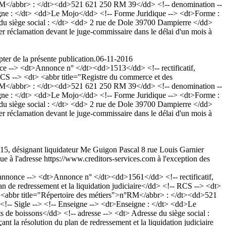
RM</abbr> : </dt><dd>521 621 250 RM 39</dd> <!-- denomination --
gne : </dt> <dd>Le Mojo</dd> <!-- Forme Juridique --> <dt>Forme :
 du siège social : </dt> <dd> 2 rue de Dole 39700 Dampierre </dd>
r réclamation devant le juge-commissaire dans le délai d'un mois à
ter de la présente publication.
06-11-2016
--> <dt>Annonce n° </dt><dd>1513</dd> <!-- rectificatif,
S --> <dt> <abbr title="Registre du commerce et des
RM</abbr> : </dt><dd>521 621 250 RM 39</dd> <!-- denomination --
gne : </dt> <dd>Le Mojo</dd> <!-- Forme Juridique --> <dt>Forme :
 du siège social : </dt> <dd> 2 rue de Dole 39700 Dampierre </dd>
r réclamation devant le juge-commissaire dans le délai d'un mois à
 2015, désignant liquidateur Me Guigon Pascal 8 rue Louis Garnier
ue à l'adresse https://www.creditors-services.com à l'exception des
nonce --> <dt>Annonce n° </dt><dd>1561</dd> <!-- rectificatif,
de redressement et la liquidation judiciaire</dd> <!-- RCS --> <dt>
><abbr title="Répertoire des métiers">n°RM</abbr> : </dt><dd>521
-- Sigle --> <!-- Enseigne --> <dt>Enseigne : </dt> <dd>Le
 de boissons</dd> <!-- adresse --> <dt> Adresse du siège social :
 résolution du plan de redressement et la liquidation judiciaire