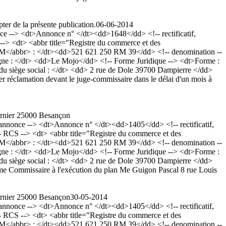
ter de la présente publication.
06-06-2014
--> <dt>Annonce n° </dt><dd>1648</dd> <!-- rectificatif,
-> <dt> <abbr title="Registre du commerce et des
RM</abbr> : </dt><dd>521 621 250 RM 39</dd> <!-- denomination --
gne : </dt> <dd>Le Mojo</dd> <!-- Forme Juridique --> <dt>Forme :
 du siège social : </dt> <dd> 2 rue de Dole 39700 Dampierre </dd>
r réclamation devant le juge-commissaire dans le délai d'un mois à
arnier 25000 Besançon
nonce --> <dt>Annonce n° </dt><dd>1405</dd> <!-- rectificatif,
RCS --> <dt> <abbr title="Registre du commerce et des
RM</abbr> : </dt><dd>521 621 250 RM 39</dd> <!-- denomination --
gne : </dt> <dd>Le Mojo</dd> <!-- Forme Juridique --> <dt>Forme :
 du siège social : </dt> <dd> 2 rue de Dole 39700 Dampierre </dd>
me Commissaire à l'exécution du plan Me Guigon Pascal 8 rue Louis
arnier 25000 Besançon
30-05-2014
nonce --> <dt>Annonce n° </dt><dd>1405</dd> <!-- rectificatif,
RCS --> <dt> <abbr title="Registre du commerce et des
RM</abbr> : </dt><dd>521 621 250 RM 39</dd> <!-- denomination --