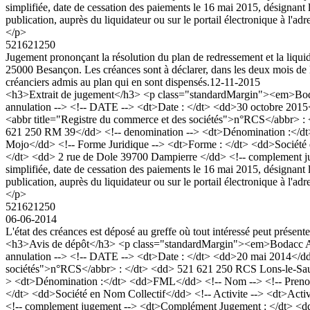
simplifiée, date de cessation des paiements le 16 mai 2015, désignan
publication, auprès du liquidateur ou sur le portail électronique à l'
</p>
521621250
Jugement prononçant la résolution du plan de redressement et la liqui
25000 Besançon. Les créances sont à déclarer, dans les deux mois de la
créanciers admis au plan qui en sont dispensés.
12-11-2015
<h3>Extrait de jugement</h3> <p class="standardMargin"><em>Boda
annulation --> <!-- DATE --> <dt>Date : </dt> <dd>30 octobre 2015<
<abbr title="Registre du commerce et des sociétés">n°RCS</abbr> 
621 250 RM 39</dd> <!-- denomination --> <dt>Dénomination :</dt>
Mojo</dd> <!-- Forme Juridique --> <dt>Forme : </dt> <dd>Société en
</dt> <dd> 2 rue de Dole 39700 Dampierre </dd> <!-- complement jug
simplifiée, date de cessation des paiements le 16 mai 2015, désignan
publication, auprès du liquidateur ou sur le portail électronique à l'
</p>
521621250
06-06-2014
L'état des créances est déposé au greffe où tout intéressé peut présent
<h3>Avis de dépôt</h3> <p class="standardMargin"><em>Bodacc A n
annulation --> <!-- DATE --> <dt>Date : </dt> <dd>20 mai 2014</dd
sociétés">n°RCS</abbr> : </dt> <dd> 521 621 250 RCS Lons-le-Sau
> <dt>Dénomination :</dt> <dd>FML</dd> <!-- Nom --> <!-- Prenom -
</dt> <dd>Société en Nom Collectif</dd> <!-- Activite --> <dt>Activ
<!-- complement jugement --> <dt>Complément Jugement : </dt> <dd>L'é