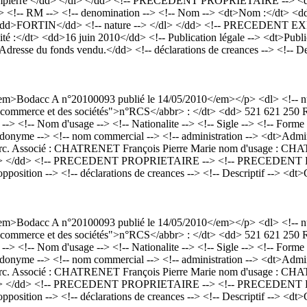
Dampierre </dd> </dl> </dd> <!-- PRECEDENT PROPRIETAIRE --> <dt>P
dd> <!-- RM --> <!-- denomination --> <!-- Nom --> <dt>Nom :</dt>
d>FORTIN</dd> <!-- nature --> </dl> </dd> <!-- PRECEDENT EXPLOIT
ité :</dt> <dd>16 juin 2010</dd> <!-- Publication légale --> <dt
'Adresse du fonds vendu.</dd> <!-- déclarations de creances --> <!-- D
><em>Bodacc A n°20100093 publié le 14/05/2010</em></p> <dl> <!-- 
e du commerce et des sociétés">n°RCS</abbr> : </dt> <dd> 521 621 250
 <!-- Nom d'usage --> <!-- Nationalite --> <!-- Sigle --> <!-- Forme
udonyme --> <!-- nom commercial --> <!-- administration --> <dt>Adm
 Associé : CHATRENET François Pierre Marie nom d'usage : CHATRE
<dd> </dd> <!-- PRECEDENT PROPRIETAIRE --> <!-- PRECEDENT EXPL
opposition --> <!-- déclarations de creances --> <!-- Descriptif --> <d
><em>Bodacc A n°20100093 publié le 14/05/2010</em></p> <dl> <!-- 
e du commerce et des sociétés">n°RCS</abbr> : </dt> <dd> 521 621 250
 <!-- Nom d'usage --> <!-- Nationalite --> <!-- Sigle --> <!-- Forme
udonyme --> <!-- nom commercial --> <!-- administration --> <dt>Adm
 Associé : CHATRENET François Pierre Marie nom d'usage : CHATRE
<dd> </dd> <!-- PRECEDENT PROPRIETAIRE --> <!-- PRECEDENT EXPL
opposition --> <!-- déclarations de creances --> <!-- Descriptif --> <d