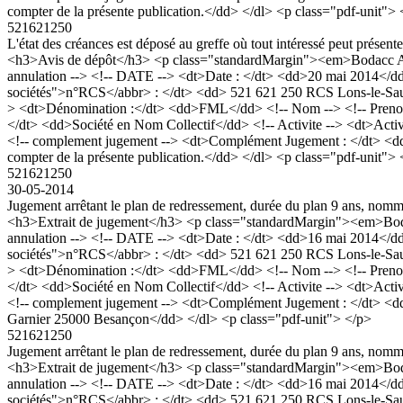
compter de la présente publication.</dd> </dl> <p class="pdf-unit">
521621250
L'état des créances est déposé au greffe où tout intéressé peut présent
<h3>Avis de dépôt</h3> <p class="standardMargin"><em>Bodacc A n
annulation --> <!-- DATE --> <dt>Date : </dt> <dd>20 mai 2014</dd
sociétés">n°RCS</abbr> : </dt> <dd> 521 621 250 RCS Lons-le-Sau
> <dt>Dénomination :</dt> <dd>FML</dd> <!-- Nom --> <!-- Prenom -
</dt> <dd>Société en Nom Collectif</dd> <!-- Activite --> <dt>Activ
<!-- complement jugement --> <dt>Complément Jugement : </dt> <dd>L'é
compter de la présente publication.</dd> </dl> <p class="pdf-unit">
521621250
30-05-2014
Jugement arrêtant le plan de redressement, durée du plan 9 ans, no
<h3>Extrait de jugement</h3> <p class="standardMargin"><em>Boda
annulation --> <!-- DATE --> <dt>Date : </dt> <dd>16 mai 2014</d
sociétés">n°RCS</abbr> : </dt> <dd> 521 621 250 RCS Lons-le-Sau
> <dt>Dénomination :</dt> <dd>FML</dd> <!-- Nom --> <!-- Prenom -
</dt> <dd>Société en Nom Collectif</dd> <!-- Activite --> <dt>Activ
<!-- complement jugement --> <dt>Complément Jugement : </dt> <dd>
Garnier 25000 Besançon</dd> </dl> <p class="pdf-unit"> </p>
521621250
Jugement arrêtant le plan de redressement, durée du plan 9 ans, no
<h3>Extrait de jugement</h3> <p class="standardMargin"><em>Boda
annulation --> <!-- DATE --> <dt>Date : </dt> <dd>16 mai 2014</d
sociétés">n°RCS</abbr> : </dt> <dd> 521 621 250 RCS Lons-le-Sau