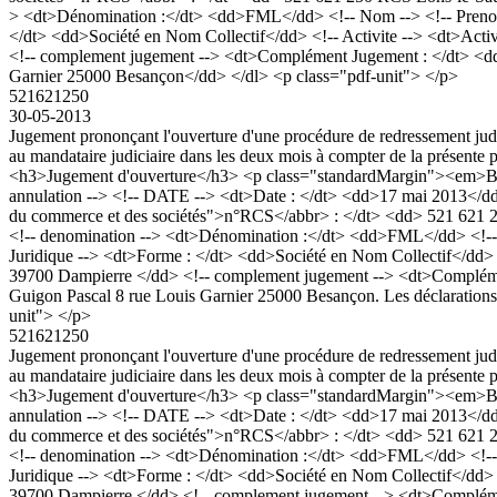
> <dt>Dénomination :</dt> <dd>FML</dd> <!-- Nom --> <!-- Prenom -
</dt> <dd>Société en Nom Collectif</dd> <!-- Activite --> <dt>Activ
<!-- complement jugement --> <dt>Complément Jugement : </dt> <dd>
Garnier 25000 Besançon</dd> </dl> <p class="pdf-unit"> </p>
521621250
30-05-2013
Jugement prononçant l'ouverture d'une procédure de redressement jud
au mandataire judiciaire dans les deux mois à compter de la présente p
<h3>Jugement d'ouverture</h3> <p class="standardMargin"><em>Bod
annulation --> <!-- DATE --> <dt>Date : </dt> <dd>17 mai 2013</dd
du commerce et des sociétés">n°RCS</abbr> : </dt> <dd> 521 621 
<!-- denomination --> <dt>Dénomination :</dt> <dd>FML</dd> <!-- N
Juridique --> <dt>Forme : </dt> <dd>Société en Nom Collectif</dd> <!
39700 Dampierre </dd> <!-- complement jugement --> <dt>Complément
Guigon Pascal 8 rue Louis Garnier 25000 Besançon. Les déclarations d
unit"> </p>
521621250
Jugement prononçant l'ouverture d'une procédure de redressement jud
au mandataire judiciaire dans les deux mois à compter de la présente p
<h3>Jugement d'ouverture</h3> <p class="standardMargin"><em>Bod
annulation --> <!-- DATE --> <dt>Date : </dt> <dd>17 mai 2013</dd
du commerce et des sociétés">n°RCS</abbr> : </dt> <dd> 521 621 
<!-- denomination --> <dt>Dénomination :</dt> <dd>FML</dd> <!-- N
Juridique --> <dt>Forme : </dt> <dd>Société en Nom Collectif</dd> <!
39700 Dampierre </dd> <!-- complement jugement --> <dt>Complément