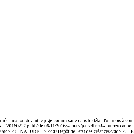
er réclamation devant le juge-commissaire dans le délai d'un mois à comp
°20160217 publié le 06/11/2016</em></p> <dl> <!-- numero annonce 
</dd> <!-- NATURE --> <dd>Dépôt de l'état des créances</dd> <!-- RC