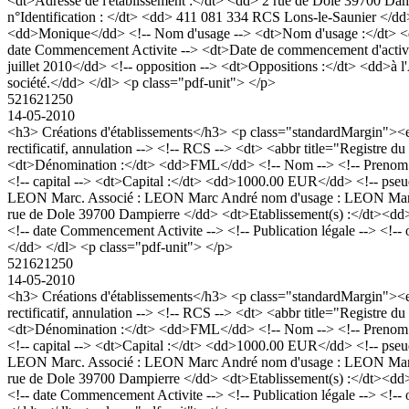
<dt>Adresse de l'établissement :</dt> <dd> 2 rue de Dole 39700 
n°Identification : </dt> <dd> 411 081 334 RCS Lons-le-Saunier </
<dd>Monique</dd> <!-- Nom d'usage --> <dt>Nom d'usage :</dt> <d
date Commencement Activite --> <dt>Date de commencement d'activ
juillet 2010</dd> <!-- opposition --> <dt>Oppositions :</dt> <dd>à l
société.</dd> </dl> <p class="pdf-unit"> </p>
521621250
14-05-2010
<h3> Créations d'établissements</h3> <p class="standardMargin"
rectificatif, annulation --> <!-- RCS --> <dt> <abbr title="Registr
<dt>Dénomination :</dt> <dd>FML</dd> <!-- Nom --> <!-- Prenom -->
<!-- capital --> <dt>Capital :</dt> <dd>1000.00 EUR</dd> <!-- pse
LEON Marc. Associé : LEON Marc André nom d'usage : LEON Marc.
rue de Dole 39700 Dampierre </dd> <dt>Etablissement(s) :</dt>
<!-- date Commencement Activite --> <!-- Publication légale --> <!-- 
</dd> </dl> <p class="pdf-unit"> </p>
521621250
14-05-2010
<h3> Créations d'établissements</h3> <p class="standardMargin"
rectificatif, annulation --> <!-- RCS --> <dt> <abbr title="Registr
<dt>Dénomination :</dt> <dd>FML</dd> <!-- Nom --> <!-- Prenom -->
<!-- capital --> <dt>Capital :</dt> <dd>1000.00 EUR</dd> <!-- pse
LEON Marc. Associé : LEON Marc André nom d'usage : LEON Marc.
rue de Dole 39700 Dampierre </dd> <dt>Etablissement(s) :</dt>
<!-- date Commencement Activite --> <!-- Publication légale --> <!-- 