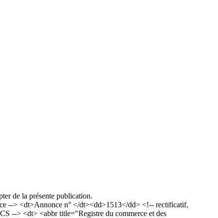
ter de la présente publication.
--> <dt>Annonce n° </dt><dd>1513</dd> <!-- rectificatif,
S --> <dt> <abbr title="Registre du commerce et des