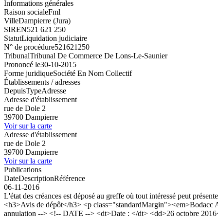
Informations générales
Raison sociale
Fml
Ville
Dampierre (Jura)
SIREN
521 621 250
Statut
Liquidation judiciaire
N° de procédure
521621250
Tribunal
Tribunal De Commerce De Lons-Le-Saunier
Prononcé le
30-10-2015
Forme juridique
Société En Nom Collectif
Établissements / adresses
Depuis
Type
Adresse
Adresse d'établissement
rue de Dole 2
39700 Dampierre
Voir sur la carte
Adresse d'établissement
rue de Dole 2
39700 Dampierre
Voir sur la carte
Publications
Date
Description
Référence
06-11-2016
L'état des créances est déposé au greffe où tout intéressé peut présent
<h3>Avis de dépôt</h3> <p class="standardMargin"><em>Bodacc A n
annulation --> <!-- DATE --> <dt>Date : </dt> <dd>26 octobre 2016