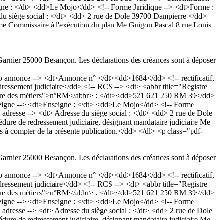
gne : </dt> <dd>Le Mojo</dd> <!-- Forme Juridique --> <dt>Forme :
 du siège social : </dt> <dd> 2 rue de Dole 39700 Dampierre </dd>
me Commissaire à l'exécution du plan Me Guigon Pascal 8 rue Louis
Garnier 25000 Besançon. Les déclarations des créances sont à déposer
nnonce --> <dt>Annonce n° </dt><dd>1684</dd> <!-- rectificatif,
ssement judiciaire</dd> <!-- RCS --> <dt> <abbr title="Registre
oire des métiers">n°RM</abbr> : </dt><dd>521 621 250 RM 39</dd>
seigne --> <dt>Enseigne : </dt> <dd>Le Mojo</dd> <!-- Forme
 adresse --> <dt> Adresse du siège social : </dt> <dd> 2 rue de Dole
re de redressement judiciaire, désignant mandataire judiciaire Me
s à compter de la présente publication.</dd> </dl> <p class="pdf-
Garnier 25000 Besançon. Les déclarations des créances sont à déposer
nnonce --> <dt>Annonce n° </dt><dd>1684</dd> <!-- rectificatif,
ssement judiciaire</dd> <!-- RCS --> <dt> <abbr title="Registre
oire des métiers">n°RM</abbr> : </dt><dd>521 621 250 RM 39</dd>
seigne --> <dt>Enseigne : </dt> <dd>Le Mojo</dd> <!-- Forme
 adresse --> <dt> Adresse du siège social : </dt> <dd> 2 rue de Dole
re de redressement judiciaire, désignant mandataire judiciaire Me