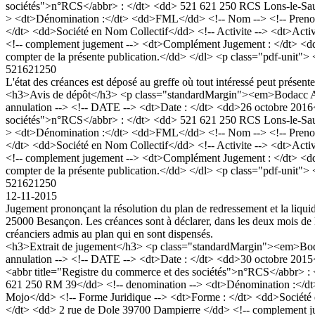
sociétés">n°RCS</abbr> : </dt> <dd> 521 621 250 RCS Lons-le-Sau
> <dt>Dénomination :</dt> <dd>FML</dd> <!-- Nom --> <!-- Prenom -
</dt> <dd>Société en Nom Collectif</dd> <!-- Activite --> <dt>Activ
<!-- complement jugement --> <dt>Complément Jugement : </dt> <dd>L'é
compter de la présente publication.</dd> </dl> <p class="pdf-unit">
521621250
L'état des créances est déposé au greffe où tout intéressé peut présent
<h3>Avis de dépôt</h3> <p class="standardMargin"><em>Bodacc A n
annulation --> <!-- DATE --> <dt>Date : </dt> <dd>26 octobre 2016
sociétés">n°RCS</abbr> : </dt> <dd> 521 621 250 RCS Lons-le-Sau
> <dt>Dénomination :</dt> <dd>FML</dd> <!-- Nom --> <!-- Prenom -
</dt> <dd>Société en Nom Collectif</dd> <!-- Activite --> <dt>Activ
<!-- complement jugement --> <dt>Complément Jugement : </dt> <dd>L'é
compter de la présente publication.</dd> </dl> <p class="pdf-unit">
521621250
12-11-2015
Jugement prononçant la résolution du plan de redressement et la liqui
25000 Besançon. Les créances sont à déclarer, dans les deux mois de la
créanciers admis au plan qui en sont dispensés.
<h3>Extrait de jugement</h3> <p class="standardMargin"><em>Boda
annulation --> <!-- DATE --> <dt>Date : </dt> <dd>30 octobre 2015<
<abbr title="Registre du commerce et des sociétés">n°RCS</abbr> 
621 250 RM 39</dd> <!-- denomination --> <dt>Dénomination :</dt>
Mojo</dd> <!-- Forme Juridique --> <dt>Forme : </dt> <dd>Société en
</dt> <dd> 2 rue de Dole 39700 Dampierre </dd> <!-- complement jug