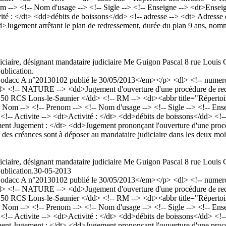
-> <!-- Nom d'usage --> <!-- Sigle --> <!-- Enseigne --> <dt>Ensei
ité : </dt> <dd>débits de boissons</dd> <!-- adresse --> <dt> Adresse
Jugement arrêtant le plan de redressement, durée du plan 9 ans, nom
iciaire, désignant mandataire judiciaire Me Guigon Pascal 8 rue Louis 
ublication.
acc A n°20130102 publié le 30/05/2013</em></p> <dl> <!-- numero a
> <!-- NATURE --> <dd>Jugement d'ouverture d'une procédure de redre
250 RCS Lons-le-Saunier </dd> <!-- RM --> <dt><abbr title="Répert
om --> <!-- Prenom --> <!-- Nom d'usage --> <!-- Sigle --> <!-- En
-- Activite --> <dt>Activité : </dt> <dd>débits de boissons</dd> <!--
 Jugement : </dt> <dd>Jugement prononçant l'ouverture d'une procédu
es créances sont à déposer au mandataire judiciaire dans les deux moi
iciaire, désignant mandataire judiciaire Me Guigon Pascal 8 rue Louis 
ublication.
30-05-2013
acc A n°20130102 publié le 30/05/2013</em></p> <dl> <!-- numero a
> <!-- NATURE --> <dd>Jugement d'ouverture d'une procédure de redre
250 RCS Lons-le-Saunier </dd> <!-- RM --> <dt><abbr title="Répert
om --> <!-- Prenom --> <!-- Nom d'usage --> <!-- Sigle --> <!-- En
-- Activite --> <dt>Activité : </dt> <dd>débits de boissons</dd> <!--
 Jugement : </dt> <dd>Jugement prononçant l'ouverture d'une procédu