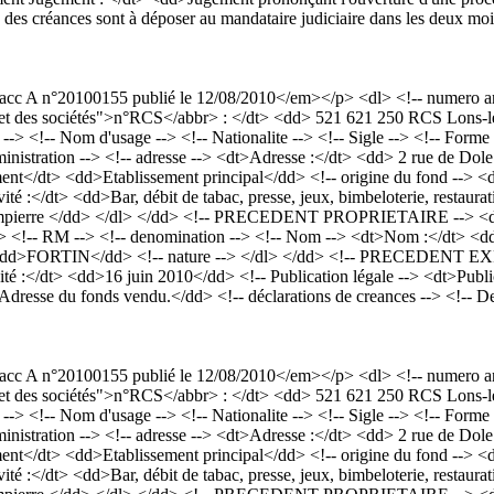
es créances sont à déposer au mandataire judiciaire dans les deux moi
c A n°20100155 publié le 12/08/2010</em></p> <dl> <!-- numero ann
e et des sociétés">n°RCS</abbr> : </dt> <dd> 521 621 250 RCS Lons-l
 <!-- Nom d'usage --> <!-- Nationalite --> <!-- Sigle --> <!-- Forme
dministration --> <!-- adresse --> <dt>Adresse :</dt> <dd> 2 rue de D
sement</dt> <dd>Etablissement principal</dd> <!-- origine du fond --> 
é :</dt> <dd>Bar, débit de tabac, presse, jeux, bimbeloterie, restaurat
Dampierre </dd> </dl> </dd> <!-- PRECEDENT PROPRIETAIRE --> <dt>P
dd> <!-- RM --> <!-- denomination --> <!-- Nom --> <dt>Nom :</dt>
d>FORTIN</dd> <!-- nature --> </dl> </dd> <!-- PRECEDENT EXPLOIT
ité :</dt> <dd>16 juin 2010</dd> <!-- Publication légale --> <dt
'Adresse du fonds vendu.</dd> <!-- déclarations de creances --> <!-- D
c A n°20100155 publié le 12/08/2010</em></p> <dl> <!-- numero ann
e et des sociétés">n°RCS</abbr> : </dt> <dd> 521 621 250 RCS Lons-l
 <!-- Nom d'usage --> <!-- Nationalite --> <!-- Sigle --> <!-- Forme
dministration --> <!-- adresse --> <dt>Adresse :</dt> <dd> 2 rue de D
sement</dt> <dd>Etablissement principal</dd> <!-- origine du fond --> 
é :</dt> <dd>Bar, débit de tabac, presse, jeux, bimbeloterie, restaurat