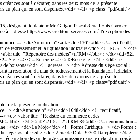
créances sont à déclarer, dans les deux mois de la présente
admis au plan qui en sont dispensés.</dd> </dl> <p class="pdf-unit">
 2015, désignant liquidateur Me Guigon Pascal 8 rue Louis Garnier
ue à l'adresse https://www.creditors-services.com à l'exception des
nonce --> <dt>Annonce n° </dt><dd>1561</dd> <!-- rectificatif,
de redressement et la liquidation judiciaire</dd> <!-- RCS --> <dt>
><abbr title="Répertoire des métiers">n°RM</abbr> : </dt><dd>521
-- Sigle --> <!-- Enseigne --> <dt>Enseigne : </dt> <dd>Le
 de boissons</dd> <!-- adresse --> <dt> Adresse du siège social :
 résolution du plan de redressement et la liquidation judiciaire
créances sont à déclarer, dans les deux mois de la présente
admis au plan qui en sont dispensés.</dd> </dl> <p class="pdf-unit">
ter de la présente publication.
--> <dt>Annonce n° </dt><dd>1648</dd> <!-- rectificatif,
-> <dt> <abbr title="Registre du commerce et des
RM</abbr> : </dt><dd>521 621 250 RM 39</dd> <!-- denomination --
gne : </dt> <dd>Le Mojo</dd> <!-- Forme Juridique --> <dt>Forme :
 du siège social : </dt> <dd> 2 rue de Dole 39700 Dampierre </dd>
r réclamation devant le juge-commissaire dans le délai d'un mois à