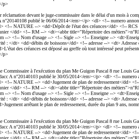
 </p>
er réclamation devant le juge-commissaire dans le délai d'un mois à comp
°20140108 publié le 06/06/2014</em></p> <dl> <!-- numero annonce 
> <!-- NATURE --> <dd>Dépôt de l'état des créances</dd> <!-- RCS -
nier </dd> <!-- RM --> <dt><abbr title="Répertoire des métiers">n°
-> <!-- Nom d'usage --> <!-- Sigle --> <!-- Enseigne --> <dt>Ensei
ité : </dt> <dd>débits de boissons</dd> <!-- adresse --> <dt> Adresse
tat des créances est déposé au greffe où tout intéressé peut présente
 </p>
mme Commissaire à l'exécution du plan Me Guigon Pascal 8 rue Louis G
cc A n°20140103 publié le 30/05/2014</em></p> <dl> <!-- numero an
d> <!-- NATURE --> <dd>Jugement de plan de redressement</dd> <!-- 
nier </dd> <!-- RM --> <dt><abbr title="Répertoire des métiers">n°
-> <!-- Nom d'usage --> <!-- Sigle --> <!-- Enseigne --> <dt>Ensei
ité : </dt> <dd>débits de boissons</dd> <!-- adresse --> <dt> Adresse
Jugement arrêtant le plan de redressement, durée du plan 9 ans, nom
mme Commissaire à l'exécution du plan Me Guigon Pascal 8 rue Louis G
cc A n°20140103 publié le 30/05/2014</em></p> <dl> <!-- numero an
d> <!-- NATURE --> <dd>Jugement de plan de redressement</dd> <!-- 
nier </dd> <!-- RM --> <dt><abbr title="Répertoire des métiers">n°