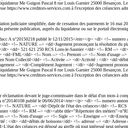
t liquidateur Me Guigon Pascal 8 rue Louis Garnier 25000 Besançon. Les 
adresse https://www.creditors-services.com à l'exception des créanciers 
dation judiciaire simplifiée, date de cessation des paiements le 16 mai
 présente publication, auprès du liquidateur ou sur le portail électroniq
cc A n°20150218 publié le 12/11/2015</em></p> <dl> <!-- numero an
/dd> <!-- NATURE --> <dd>Jugement prononçant la résolution du plan 
: </dt> <dd> 521 621 250 RCS Lons-le-Saunier </dd> <!-- RM --> <dt
 <dd>FML</dd> <!-- Nom --> <!-- Prenom --> <!-- Nom d'usage --> <!
 Nom Collectif</dd> <!-- Activite --> <dt>Activité : </dt> <dd>débits
ement --> <dt>Complément Jugement : </dt> <dd>Jugement prononçant la
t liquidateur Me Guigon Pascal 8 rue Louis Garnier 25000 Besançon. Les 
adresse https://www.creditors-services.com à l'exception des créanciers 
er réclamation devant le juge-commissaire dans le délai d'un mois à comp
°20140108 publié le 06/06/2014</em></p> <dl> <!-- numero annonce 
> <!-- NATURE --> <dd>Dépôt de l'état des créances</dd> <!-- RCS -
nier </dd> <!-- RM --> <dt><abbr title="Répertoire des métiers">n°
-> <!-- Nom d'usage --> <!-- Sigle --> <!-- Enseigne --> <dt>Ensei
ité : </dt> <dd>débits de boissons</dd> <!-- adresse --> <dt> Adresse
tat des créances est déposé au greffe où tout intéressé peut présente