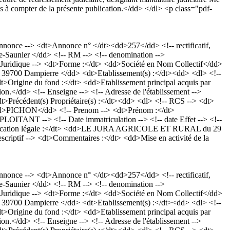
s à compter de la présente publication.</dd> </dl> <p class="pdf-
once --> <dt>Annonce n° </dt><dd>257</dd> <!-- rectificatif,
e-Saunier </dd> <!-- RM --> <!-- denomination -->
 Juridique --> <dt>Forme :</dt> <dd>Société en Nom Collectif</dd>
ole 39700 Dampierre </dd> <dt>Etablissement(s) :</dt><dd> <dl> <!--
<dt>Origine du fond :</dt> <dd>Etablissement principal acquis par
ion.</dd> <!-- Enseigne --> <!-- Adresse de l'établissement -->
récédent(s) Propriétaire(s) :</dt><dd> <dl> <!-- RCS --> <dt>
 <dd>PICHON</dd> <!-- Prenom --> <dt>Prénom :</dt>
ANT --> <!-- Date immatriculation --> <!-- date Effet --> <!--
>Publication légale :</dt> <dd>LE JURA AGRICOLE ET RURAL du 29
escriptif --> <dt>Commentaires :</dt> <dd>Mise en activité de la
once --> <dt>Annonce n° </dt><dd>257</dd> <!-- rectificatif,
e-Saunier </dd> <!-- RM --> <!-- denomination -->
 Juridique --> <dt>Forme :</dt> <dd>Société en Nom Collectif</dd>
ole 39700 Dampierre </dd> <dt>Etablissement(s) :</dt><dd> <dl> <!--
<dt>Origine du fond :</dt> <dd>Etablissement principal acquis par
ion.</dd> <!-- Enseigne --> <!-- Adresse de l'établissement -->