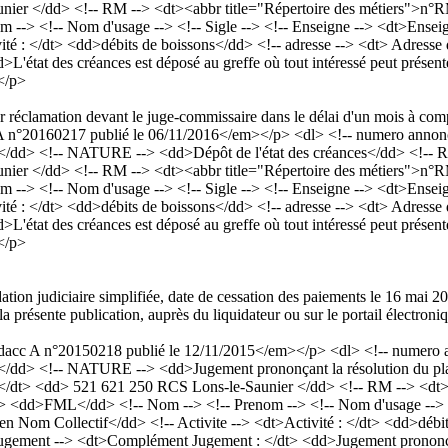
nier </dd> <!-- RM --> <dt><abbr title="Répertoire des métiers">n°
-> <!-- Nom d'usage --> <!-- Sigle --> <!-- Enseigne --> <dt>Ensei
ité : </dt> <dd>débits de boissons</dd> <!-- adresse --> <dt> Adresse
tat des créances est déposé au greffe où tout intéressé peut présente
 </p>
er réclamation devant le juge-commissaire dans le délai d'un mois à comp
°20160217 publié le 06/11/2016</em></p> <dl> <!-- numero annonce 
</dd> <!-- NATURE --> <dd>Dépôt de l'état des créances</dd> <!-- RC
nier </dd> <!-- RM --> <dt><abbr title="Répertoire des métiers">n°
-> <!-- Nom d'usage --> <!-- Sigle --> <!-- Enseigne --> <dt>Ensei
ité : </dt> <dd>débits de boissons</dd> <!-- adresse --> <dt> Adresse
tat des créances est déposé au greffe où tout intéressé peut présente
 </p>
dation judiciaire simplifiée, date de cessation des paiements le 16 mai
 présente publication, auprès du liquidateur ou sur le portail électroniq
cc A n°20150218 publié le 12/11/2015</em></p> <dl> <!-- numero an
/dd> <!-- NATURE --> <dd>Jugement prononçant la résolution du plan 
: </dt> <dd> 521 621 250 RCS Lons-le-Saunier </dd> <!-- RM --> <dt
 <dd>FML</dd> <!-- Nom --> <!-- Prenom --> <!-- Nom d'usage --> <!
 Nom Collectif</dd> <!-- Activite --> <dt>Activité : </dt> <dd>débits
ement --> <dt>Complément Jugement : </dt> <dd>Jugement prononçant la