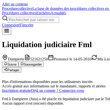
Aller au contenu
Procedure
collective
La base de données des procédures collectives en
Procédures collectives
Enchères
Actualités
Connexion
S'inscrire
Liquidation judiciaire
Fml
Dampierre
521621250
Prononcé le 14-05-2010
Mis à jo
Suivre
Sauvegarder
Partager
Plus d'informations disponibles pour les utilisateurs inscrits
Accès gratuit aux informations sur le mandataire, rapports et alertes
Inscription gratuite
Déjà un compte ? Connectez-vous
Fml à Dampierre (Jura) a été placée en liquidation judiciaire par le 
Aucun rapport n'est (encore) disponible.