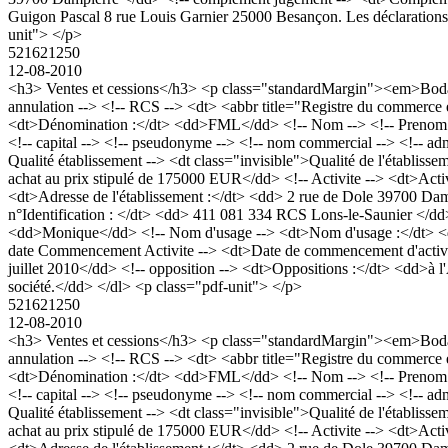
Guigon Pascal 8 rue Louis Garnier 25000 Besançon. Les déclarations d
unit"> </p>
521621250
12-08-2010
<h3> Ventes et cessions</h3> <p class="standardMargin"><em>Bodac
annulation --> <!-- RCS --> <dt> <abbr title="Registre du commerc
<dt>Dénomination :</dt> <dd>FML</dd> <!-- Nom --> <!-- Prenom -->
<!-- capital --> <!-- pseudonyme --> <!-- nom commercial --> <!-- a
Qualité établissement --> <dt class="invisible">Qualité de l'établis
achat au prix stipulé de 175000 EUR</dd> <!-- Activite --> <dt>Activit
<dt>Adresse de l'établissement :</dt> <dd> 2 rue de Dole 39700 
n°Identification : </dt> <dd> 411 081 334 RCS Lons-le-Saunier </
<dd>Monique</dd> <!-- Nom d'usage --> <dt>Nom d'usage :</dt> <d
date Commencement Activite --> <dt>Date de commencement d'activ
juillet 2010</dd> <!-- opposition --> <dt>Oppositions :</dt> <dd>à l
société.</dd> </dl> <p class="pdf-unit"> </p>
521621250
12-08-2010
<h3> Ventes et cessions</h3> <p class="standardMargin"><em>Bodac
annulation --> <!-- RCS --> <dt> <abbr title="Registre du commerc
<dt>Dénomination :</dt> <dd>FML</dd> <!-- Nom --> <!-- Prenom -->
<!-- capital --> <!-- pseudonyme --> <!-- nom commercial --> <!-- a
Qualité établissement --> <dt class="invisible">Qualité de l'établis
achat au prix stipulé de 175000 EUR</dd> <!-- Activite --> <dt>Activit