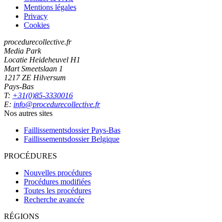
Mentions légales
Privacy
Cookies
procedurecollective.fr
Media Park
Locatie Heideheuvel H1
Mart Smeetslaan 1
1217 ZE Hilversum
Pays-Bas
T:
+31(0)85-3330016
E:
info@procedurecollective.fr
Nos autres sites
Faillissementsdossier
Pays-Bas
Faillissementsdossier
Belgique
PROCÉDURES
Nouvelles procédures
Procédures modifiées
Toutes les procédures
Recherche avancée
RÉGIONS