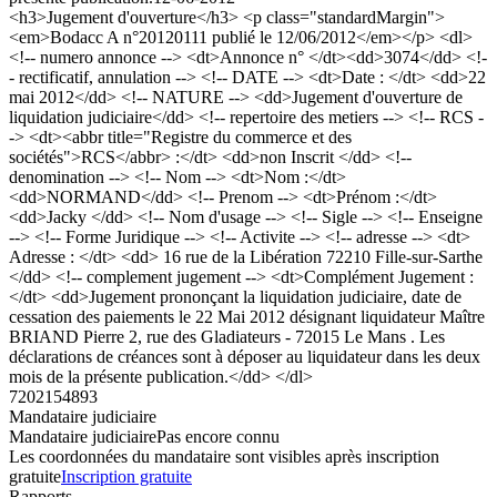
<h3>Jugement d'ouverture</h3> <p class="standardMargin">
<em>Bodacc A n°20120111 publié le 12/06/2012</em></p> <dl>
<!-- numero annonce --> <dt>Annonce n° </dt><dd>3074</dd> <!-
- rectificatif, annulation --> <!-- DATE --> <dt>Date : </dt> <dd>22
mai 2012</dd> <!-- NATURE --> <dd>Jugement d'ouverture de
liquidation judiciaire</dd> <!-- repertoire des metiers --> <!-- RCS -
-> <dt><abbr title="Registre du commerce et des
sociétés">RCS</abbr> :</dt> <dd>non Inscrit </dd> <!--
denomination --> <!-- Nom --> <dt>Nom :</dt>
<dd>NORMAND</dd> <!-- Prenom --> <dt>Prénom :</dt>
<dd>Jacky </dd> <!-- Nom d'usage --> <!-- Sigle --> <!-- Enseigne
--> <!-- Forme Juridique --> <!-- Activite --> <!-- adresse --> <dt>
Adresse : </dt> <dd> 16 rue de la Libération 72210 Fille-sur-Sarthe
</dd> <!-- complement jugement --> <dt>Complément Jugement :
</dt> <dd>Jugement prononçant la liquidation judiciaire, date de
cessation des paiements le 22 Mai 2012 désignant liquidateur Maître
BRIAND Pierre 2, rue des Gladiateurs - 72015 Le Mans . Les
déclarations de créances sont à déposer au liquidateur dans les deux
mois de la présente publication.</dd> </dl>
7202154893
Mandataire judiciaire
Mandataire judiciaire
Pas encore connu
Les coordonnées du mandataire sont visibles après inscription
gratuite
Inscription gratuite
Rapports