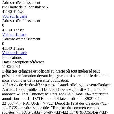
Adresse d'établissement
rue Haute de la Bonsiniere 5
41140 Thésée
Voir sur la carte
Adresse d'établissement
0
41140 Thésée
Voir sur la carte
Adresse d'établissement
0
41140 Thésée
Voir sur la carte
Publications
Date
Description
Référence
11-05-2021
L'état des créances est déposé au greffe où tout intéressé peut
présenter réclamation devant le juge-commissaire dans le délai d'un
mois à compter de la présente publication.
<h3>Avis de dépôt</h3><p class="standardMargin"><em>Bodacc
A n°20210092 publié le 11/05/2021</em></p><dl><!-- numero
annonce --><dt>Annonce n° </dt><dd>3471</dd><!-- rectificatif,
annulation --> <!-- DATE --> <dt>Date : </dt><dd>2021-04-
22</dd><!-- NATURE --> <dd>Dépôt de l'état des créances</dd>
<!-- RCS --> <dt> <abbr title="Registre du commerce et des
sociétés">n°RCS</abbr> :</dt><dd>422 117 879RCSBlois</dd>