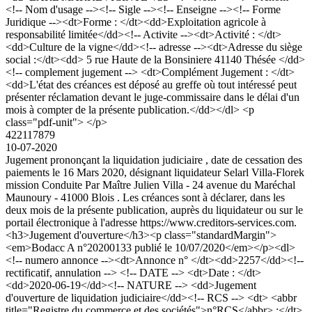
<!-- Nom d'usage --><!-- Sigle --><!-- Enseigne --><!-- Forme
Juridique --><dt>Forme : </dt><dd>Exploitation agricole à
responsabilité limitée</dd><!-- Activite --><dt>Activité : </dt>
<dd>Culture de la vigne</dd><!-- adresse --><dt>Adresse du siège
social :</dt><dd> 5 rue Haute de la Bonsiniere 41140 Thésée </dd>
<!-- complement jugement --> <dt>Complément Jugement : </dt>
<dd>L'état des créances est déposé au greffe où tout intéressé peut
présenter réclamation devant le juge-commissaire dans le délai d'un
mois à compter de la présente publication.</dd></dl> <p
class="pdf-unit"> </p>
422117879
10-07-2020
Jugement prononçant la liquidation judiciaire , date de cessation des
paiements le 16 Mars 2020, désignant liquidateur Selarl Villa-Florek
mission Conduite Par Maître Julien Villa - 24 avenue du Maréchal
Maunoury - 41000 Blois . Les créances sont à déclarer, dans les
deux mois de la présente publication, auprès du liquidateur ou sur le
portail électronique à l'adresse https://www.creditors-services.com.
<h3>Jugement d'ouverture</h3><p class="standardMargin">
<em>Bodacc A n°20200133 publié le 10/07/2020</em></p><dl>
<!-- numero annonce --><dt>Annonce n° </dt><dd>2257</dd><!--
rectificatif, annulation --> <!-- DATE --> <dt>Date : </dt>
<dd>2020-06-19</dd><!-- NATURE --> <dd>Jugement
d'ouverture de liquidation judiciaire</dd><!-- RCS --> <dt> <abbr
title="Registre du commerce et des sociétés">n°RCS</abbr> :</dt>