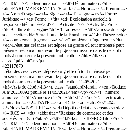
<!-- RM --><!-- denomination --><dt>Dénomination :</dt>
<dd>EARL MARKEVICINTE</dd><!-- Nom --> <!-- Prenom -->
<!-- Nom d'usage --><!-- Sigle --><!-- Enseigne --><!-- Forme
Juridique --><dt>Forme : </dt><dd>Exploitation agricole à
responsabilité limitée</dd><!-- Activite --><dt>Activité : </dt>
<dd>Culture de la vigne</dd><!-- adresse --><dt>Adresse du siège
social :</dt><dd> 5 rue Haute de la Bonsiniere 41140 Thésée </dd>
<!-- complement jugement --> <dt>Complément Jugement : </dt>
<dd>L'état des créances est déposé au greffe où tout intéressé peut
présenter réclamation devant le juge-commissaire dans le délai d'un
mois à compter de la présente publication.</dd></dl> <p
class="pdf-unit"> </p>
422117879
L'état des créances est déposé au greffe où tout intéressé peut
présenter réclamation devant le juge-commissaire dans le délai d'un
mois à compter de la présente publication.
11-05-2021
<h3>Avis de dépôt</h3><p class="standardMargin"><em>Bodacc
A n°20210092 publié le 11/05/2021</em></p><dl><!-- numero
annonce --><dt>Annonce n° </dt><dd>3471</dd><!-- rectificatif,
annulation --> <!-- DATE --> <dt>Date : </dt><dd>2021-04-
22</dd><!-- NATURE --> <dd>Dépôt de l'état des créances</dd>
<!-- RCS --> <dt> <abbr title="Registre du commerce et des
sociétés">n°RCS</abbr> :</dt><dd>422 117 879RCSBlois</dd>
<!-- RM --><!-- denomination --><dt>Dénomination :</dt>
<dd>EARL MARKEVICINTE</dd><!-- Nom --> <!-- Prenom -->