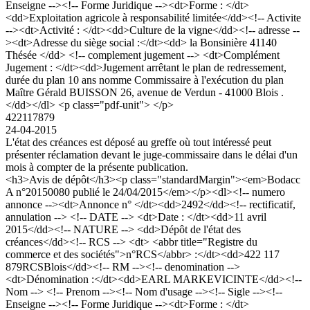
Enseigne --><!-- Forme Juridique --><dt>Forme : </dt>
<dd>Exploitation agricole à responsabilité limitée</dd><!-- Activite
--><dt>Activité : </dt><dd>Culture de la vigne</dd><!-- adresse --
><dt>Adresse du siège social :</dt><dd> la Bonsinière 41140
Thésée </dd> <!-- complement jugement --> <dt>Complément
Jugement : </dt><dd>Jugement arrêtant le plan de redressement,
durée du plan 10 ans nomme Commissaire à l'exécution du plan
Maître Gérald BUISSON 26, avenue de Verdun - 41000 Blois .
</dd></dl> <p class="pdf-unit"> </p>
422117879
24-04-2015
L'état des créances est déposé au greffe où tout intéressé peut
présenter réclamation devant le juge-commissaire dans le délai d'un
mois à compter de la présente publication.
<h3>Avis de dépôt</h3><p class="standardMargin"><em>Bodacc
A n°20150080 publié le 24/04/2015</em></p><dl><!-- numero
annonce --><dt>Annonce n° </dt><dd>2492</dd><!-- rectificatif,
annulation --> <!-- DATE --> <dt>Date : </dt><dd>11 avril
2015</dd><!-- NATURE --> <dd>Dépôt de l'état des
créances</dd><!-- RCS --> <dt> <abbr title="Registre du
commerce et des sociétés">n°RCS</abbr> :</dt><dd>422 117
879RCSBlois</dd><!-- RM --><!-- denomination -->
<dt>Dénomination :</dt><dd>EARL MARKEVICINTE</dd><!--
Nom --> <!-- Prenom --><!-- Nom d'usage --><!-- Sigle --><!--
Enseigne --><!-- Forme Juridique --><dt>Forme : </dt>