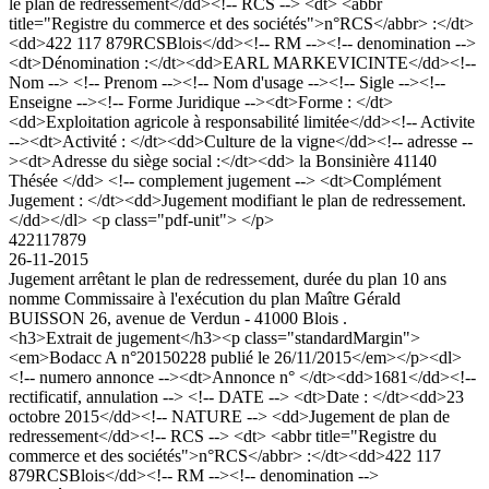
le plan de redressement</dd><!-- RCS --> <dt> <abbr
title="Registre du commerce et des sociétés">n°RCS</abbr> :</dt>
<dd>422 117 879RCSBlois</dd><!-- RM --><!-- denomination -->
<dt>Dénomination :</dt><dd>EARL MARKEVICINTE</dd><!--
Nom --> <!-- Prenom --><!-- Nom d'usage --><!-- Sigle --><!--
Enseigne --><!-- Forme Juridique --><dt>Forme : </dt>
<dd>Exploitation agricole à responsabilité limitée</dd><!-- Activite
--><dt>Activité : </dt><dd>Culture de la vigne</dd><!-- adresse --
><dt>Adresse du siège social :</dt><dd> la Bonsinière 41140
Thésée </dd> <!-- complement jugement --> <dt>Complément
Jugement : </dt><dd>Jugement modifiant le plan de redressement.
</dd></dl> <p class="pdf-unit"> </p>
422117879
26-11-2015
Jugement arrêtant le plan de redressement, durée du plan 10 ans
nomme Commissaire à l'exécution du plan Maître Gérald
BUISSON 26, avenue de Verdun - 41000 Blois .
<h3>Extrait de jugement</h3><p class="standardMargin">
<em>Bodacc A n°20150228 publié le 26/11/2015</em></p><dl>
<!-- numero annonce --><dt>Annonce n° </dt><dd>1681</dd><!--
rectificatif, annulation --> <!-- DATE --> <dt>Date : </dt><dd>23
octobre 2015</dd><!-- NATURE --> <dd>Jugement de plan de
redressement</dd><!-- RCS --> <dt> <abbr title="Registre du
commerce et des sociétés">n°RCS</abbr> :</dt><dd>422 117
879RCSBlois</dd><!-- RM --><!-- denomination -->