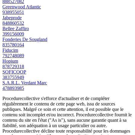
888527082
Greenwood Atlantic
938955051
Jabeprode
848860532
Bellee Zaffiro
399156009
Fonderies De Sougland
835780164
Fiducim
792748089
Hopium
878729318
SOFICOOP
383755949
S.A.R.L. Verdant Marc
478893985
Procedurecollective s'efforce d'actualiser et de compléter
régulièrement le contenu de cette page web, issu de sources
publiques. Malgré ce soin et cette attention, il est possible que le
contenu soit incomplet et/ou incorrect. Procedurecollective fournit le
contenu du site en l'état ("As is"), sans aucune garantie quant à sa
fiabilité, son adéquation à un usage particulier ou autre.
Procedurecollective décline toute responsabilité pour les dommages