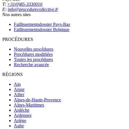
T:
+31(0)85-3330016
E:
info@procedurecollective.fr
Nos autres sites
Faillissementsdossier
Pays-Bas
Faillissementsdossier
Belgique
PROCÉDURES
Nouvelles procédures
Procédures modifiées
Toutes les procédures
Recherche avancée
RÉGIONS
Ain
Aisne
Allier
Alpes-de-Haute-Provence
Alpes-Maritimes
Ardèche
Ardennes
Ariège
Aube