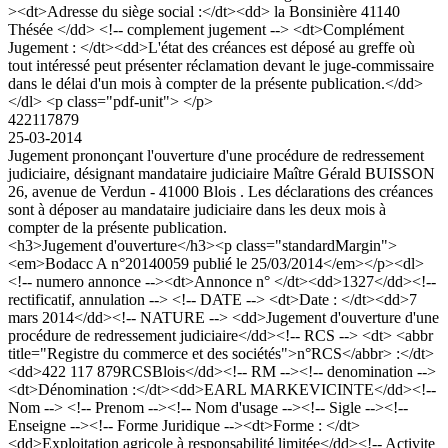
><dt>Adresse du siège social :</dt><dd> la Bonsinière 41140
Thésée </dd> <!-- complement jugement --> <dt>Complément
Jugement : </dt><dd>L'état des créances est déposé au greffe où
tout intéressé peut présenter réclamation devant le juge-commissaire
dans le délai d'un mois à compter de la présente publication.</dd>
</dl> <p class="pdf-unit"> </p>
422117879
25-03-2014
Jugement prononçant l'ouverture d'une procédure de redressement
judiciaire, désignant mandataire judiciaire Maître Gérald BUISSON
26, avenue de Verdun - 41000 Blois . Les déclarations des créances
sont à déposer au mandataire judiciaire dans les deux mois à
compter de la présente publication.
<h3>Jugement d'ouverture</h3><p class="standardMargin">
<em>Bodacc A n°20140059 publié le 25/03/2014</em></p><dl>
<!-- numero annonce --><dt>Annonce n° </dt><dd>1327</dd><!--
rectificatif, annulation --> <!-- DATE --> <dt>Date : </dt><dd>7
mars 2014</dd><!-- NATURE --> <dd>Jugement d'ouverture d'une
procédure de redressement judiciaire</dd><!-- RCS --> <dt> <abbr
title="Registre du commerce et des sociétés">n°RCS</abbr> :</dt>
<dd>422 117 879RCSBlois</dd><!-- RM --><!-- denomination -->
<dt>Dénomination :</dt><dd>EARL MARKEVICINTE</dd><!--
Nom --> <!-- Prenom --><!-- Nom d'usage --><!-- Sigle --><!--
Enseigne --><!-- Forme Juridique --><dt>Forme : </dt>
<dd>Exploitation agricole à responsabilité limitée</dd><!-- Activite