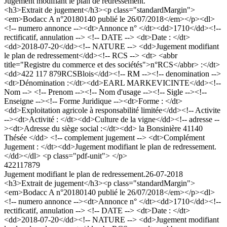
Jugement modifiant le plan de redressement.
<h3>Extrait de jugement</h3><p class="standardMargin">
<em>Bodacc A n°20180140 publié le 26/07/2018</em></p><dl>
<!-- numero annonce --><dt>Annonce n° </dt><dd>1710</dd><!--
rectificatif, annulation --> <!-- DATE --> <dt>Date : </dt>
<dd>2018-07-20</dd><!-- NATURE --> <dd>Jugement modifiant
le plan de redressement</dd><!-- RCS --> <dt> <abbr
title="Registre du commerce et des sociétés">n°RCS</abbr> :</dt>
<dd>422 117 879RCSBlois</dd><!-- RM --><!-- denomination -->
<dt>Dénomination :</dt><dd>EARL MARKEVICINTE</dd><!--
Nom --> <!-- Prenom --><!-- Nom d'usage --><!-- Sigle --><!--
Enseigne --><!-- Forme Juridique --><dt>Forme : </dt>
<dd>Exploitation agricole à responsabilité limitée</dd><!-- Activite
--><dt>Activité : </dt><dd>Culture de la vigne</dd><!-- adresse --
><dt>Adresse du siège social :</dt><dd> la Bonsinière 41140
Thésée </dd> <!-- complement jugement --> <dt>Complément
Jugement : </dt><dd>Jugement modifiant le plan de redressement.
</dd></dl> <p class="pdf-unit"> </p>
422117879
Jugement modifiant le plan de redressement.
26-07-2018
<h3>Extrait de jugement</h3><p class="standardMargin">
<em>Bodacc A n°20180140 publié le 26/07/2018</em></p><dl>
<!-- numero annonce --><dt>Annonce n° </dt><dd>1710</dd><!--
rectificatif, annulation --> <!-- DATE --> <dt>Date : </dt>
<dd>2018-07-20</dd><!-- NATURE --> <dd>Jugement modifiant