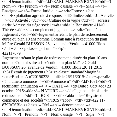
<dt>Dénomination :</dt><dd>EARL MARKEVICINTE</dd><!--
Nom --> <!-- Prenom --><!-- Nom d'usage --><!-- Sigle --><!--
Enseigne --><!-- Forme Juridique --><dt>Forme : </dt>
<dd>Exploitation agricole à responsabilité limitée</dd><!-- Activite
--><dt>Activité : </dt><dd>Culture de la vigne</dd><!-- adresse --
><dt>Adresse du siège social :</dt><dd> la Bonsinière 41140
Thésée </dd> <!-- complement jugement --> <dt>Complément
Jugement : </dt><dd>Jugement arrêtant le plan de redressement,
durée du plan 10 ans nomme Commissaire à l'exécution du plan
Maître Gérald BUISSON 26, avenue de Verdun - 41000 Blois .
</dd></dl> <p class="pdf-unit"> </p>
422117879
Jugement arrêtant le plan de redressement, durée du plan 10 ans
nomme Commissaire à l'exécution du plan Maître Gérald
BUISSON 26, avenue de Verdun - 41000 Blois .
26-11-2015
<h3>Extrait de jugement</h3><p class="standardMargin">
<em>Bodacc A n°20150228 publié le 26/11/2015</em></p><dl>
<!-- numero annonce --><dt>Annonce n° </dt><dd>1681</dd><!--
rectificatif, annulation --> <!-- DATE --> <dt>Date : </dt><dd>23
octobre 2015</dd><!-- NATURE --> <dd>Jugement de plan de
redressement</dd><!-- RCS --> <dt> <abbr title="Registre du
commerce et des sociétés">n°RCS</abbr> :</dt><dd>422 117
879RCSBlois</dd><!-- RM --><!-- denomination -->
<dt>Dénomination :</dt><dd>EARL MARKEVICINTE</dd><!--
Nom --> <!-- Prenom --><!-- Nom d'usage --><!-- Sigle --><!--