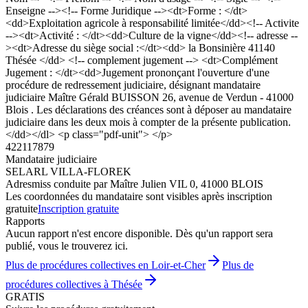
Enseigne --><!-- Forme Juridique --><dt>Forme : </dt>
<dd>Exploitation agricole à responsabilité limitée</dd><!-- Activite
--><dt>Activité : </dt><dd>Culture de la vigne</dd><!-- adresse --
><dt>Adresse du siège social :</dt><dd> la Bonsinière 41140
Thésée </dd> <!-- complement jugement --> <dt>Complément
Jugement : </dt><dd>Jugement prononçant l'ouverture d'une
procédure de redressement judiciaire, désignant mandataire
judiciaire Maître Gérald BUISSON 26, avenue de Verdun - 41000
Blois . Les déclarations des créances sont à déposer au mandataire
judiciaire dans les deux mois à compter de la présente publication.
</dd></dl> <p class="pdf-unit"> </p>
422117879
Mandataire judiciaire
SELARL VILLA-FLOREK
Adres
miss conduite par Maître Julien VIL 0, 41000 BLOIS
Les coordonnées du mandataire sont visibles après inscription
gratuite
Inscription gratuite
Rapports
Aucun rapport n'est encore disponible. Dès qu'un rapport sera
publié, vous le trouverez ici.
Plus de procédures collectives en Loir-et-Cher
Plus de
procédures collectives à Thésée
GRATIS