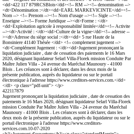
<dd>422 117 879RCSBlois</dd><!-- RM --><!-- denomination -->
<dt>Dénomination :</dt><dd>EARL MARKEVICINTE</dd><!--
Nom --> <!-- Prenom --><!-- Nom d'usage --><!-- Sigle --><!--
Enseigne --><!-- Forme Juridique --><dt>Forme : </dt>
<dd>Exploitation agricole à responsabilité limitée</dd><!-- Activite
--><dt>Activité : </dt><dd>Culture de la vigne</dd><!-- adresse --
><dt>Adresse du siège social :</dt><dd> 5 rue Haute de la
Bonsiniere 41140 Thésée </dd> <!-- complement jugement -->
<dt>Complément Jugement : </dt><dd>Jugement prononçant la
liquidation judiciaire , date de cessation des paiements le 16 Mars
2020, désignant liquidateur Selarl Villa-Florek mission Conduite Par
Maître Julien Villa - 24 avenue du Maréchal Maunoury - 41000
Blois . Les créances sont à déclarer, dans les deux mois de la
présente publication, auprès du liquidateur ou sur le portail
électronique à l'adresse https://www.creditors-services.com.</dd>
</dl> <p class="pdf-unit"> </p>
422117879
Jugement prononçant la liquidation judiciaire , date de cessation des
paiements le 16 Mars 2020, désignant liquidateur Selarl Villa-Florek
mission Conduite Par Maître Julien Villa - 24 avenue du Maréchal
Maunoury - 41000 Blois . Les créances sont à déclarer, dans les
deux mois de la présente publication, auprès du liquidateur ou sur le
portail électronique à l'adresse https://www.creditors-
services.com.
10-07-2020
<h3>Jugement d'ouverture</h3><p class="standardMargin">