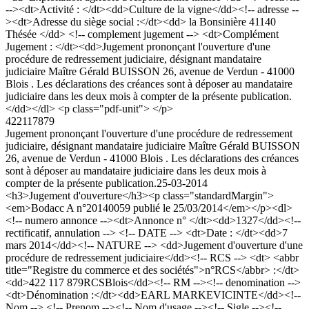
--><dt>Activité : </dt><dd>Culture de la vigne</dd><!-- adresse --
><dt>Adresse du siège social :</dt><dd> la Bonsinière 41140
Thésée </dd> <!-- complement jugement --> <dt>Complément
Jugement : </dt><dd>Jugement prononçant l'ouverture d'une
procédure de redressement judiciaire, désignant mandataire
judiciaire Maître Gérald BUISSON 26, avenue de Verdun - 41000
Blois . Les déclarations des créances sont à déposer au mandataire
judiciaire dans les deux mois à compter de la présente publication.
</dd></dl> <p class="pdf-unit"> </p>
422117879
Jugement prononçant l'ouverture d'une procédure de redressement
judiciaire, désignant mandataire judiciaire Maître Gérald BUISSON
26, avenue de Verdun - 41000 Blois . Les déclarations des créances
sont à déposer au mandataire judiciaire dans les deux mois à
compter de la présente publication.
25-03-2014
<h3>Jugement d'ouverture</h3><p class="standardMargin">
<em>Bodacc A n°20140059 publié le 25/03/2014</em></p><dl>
<!-- numero annonce --><dt>Annonce n° </dt><dd>1327</dd><!--
rectificatif, annulation --> <!-- DATE --> <dt>Date : </dt><dd>7
mars 2014</dd><!-- NATURE --> <dd>Jugement d'ouverture d'une
procédure de redressement judiciaire</dd><!-- RCS --> <dt> <abbr
title="Registre du commerce et des sociétés">n°RCS</abbr> :</dt>
<dd>422 117 879RCSBlois</dd><!-- RM --><!-- denomination -->
<dt>Dénomination :</dt><dd>EARL MARKEVICINTE</dd><!--
Nom --> <!-- Prenom --><!-- Nom d'usage --><!-- Sigle --><!--