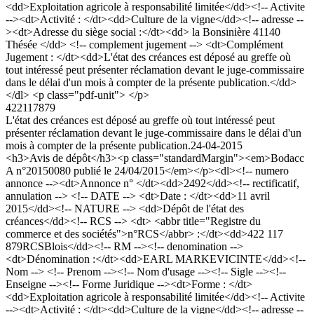
<dd>Exploitation agricole à responsabilité limitée</dd><!-- Activite
--><dt>Activité : </dt><dd>Culture de la vigne</dd><!-- adresse --
><dt>Adresse du siège social :</dt><dd> la Bonsinière 41140
Thésée </dd> <!-- complement jugement --> <dt>Complément
Jugement : </dt><dd>L'état des créances est déposé au greffe où
tout intéressé peut présenter réclamation devant le juge-commissaire
dans le délai d'un mois à compter de la présente publication.</dd>
</dl> <p class="pdf-unit"> </p>
422117879
L'état des créances est déposé au greffe où tout intéressé peut
présenter réclamation devant le juge-commissaire dans le délai d'un
mois à compter de la présente publication.
24-04-2015
<h3>Avis de dépôt</h3><p class="standardMargin"><em>Bodacc
A n°20150080 publié le 24/04/2015</em></p><dl><!-- numero
annonce --><dt>Annonce n° </dt><dd>2492</dd><!-- rectificatif,
annulation --> <!-- DATE --> <dt>Date : </dt><dd>11 avril
2015</dd><!-- NATURE --> <dd>Dépôt de l'état des
créances</dd><!-- RCS --> <dt> <abbr title="Registre du
commerce et des sociétés">n°RCS</abbr> :</dt><dd>422 117
879RCSBlois</dd><!-- RM --><!-- denomination -->
<dt>Dénomination :</dt><dd>EARL MARKEVICINTE</dd><!--
Nom --> <!-- Prenom --><!-- Nom d'usage --><!-- Sigle --><!--
Enseigne --><!-- Forme Juridique --><dt>Forme : </dt>
<dd>Exploitation agricole à responsabilité limitée</dd><!-- Activite
--><dt>Activité : </dt><dd>Culture de la vigne</dd><!-- adresse --