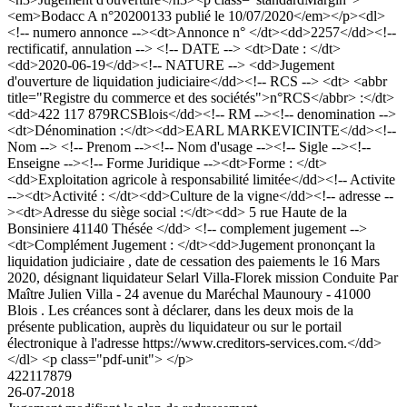
<em>Bodacc A n°20200133 publié le 10/07/2020</em></p><dl>
<!-- numero annonce --><dt>Annonce n° </dt><dd>2257</dd><!--
rectificatif, annulation --> <!-- DATE --> <dt>Date : </dt>
<dd>2020-06-19</dd><!-- NATURE --> <dd>Jugement
d'ouverture de liquidation judiciaire</dd><!-- RCS --> <dt> <abbr
title="Registre du commerce et des sociétés">n°RCS</abbr> :</dt>
<dd>422 117 879RCSBlois</dd><!-- RM --><!-- denomination -->
<dt>Dénomination :</dt><dd>EARL MARKEVICINTE</dd><!--
Nom --> <!-- Prenom --><!-- Nom d'usage --><!-- Sigle --><!--
Enseigne --><!-- Forme Juridique --><dt>Forme : </dt>
<dd>Exploitation agricole à responsabilité limitée</dd><!-- Activite
--><dt>Activité : </dt><dd>Culture de la vigne</dd><!-- adresse --
><dt>Adresse du siège social :</dt><dd> 5 rue Haute de la
Bonsiniere 41140 Thésée </dd> <!-- complement jugement -->
<dt>Complément Jugement : </dt><dd>Jugement prononçant la
liquidation judiciaire , date de cessation des paiements le 16 Mars
2020, désignant liquidateur Selarl Villa-Florek mission Conduite Par
Maître Julien Villa - 24 avenue du Maréchal Maunoury - 41000
Blois . Les créances sont à déclarer, dans les deux mois de la
présente publication, auprès du liquidateur ou sur le portail
électronique à l'adresse https://www.creditors-services.com.</dd>
</dl> <p class="pdf-unit"> </p>
422117879
26-07-2018