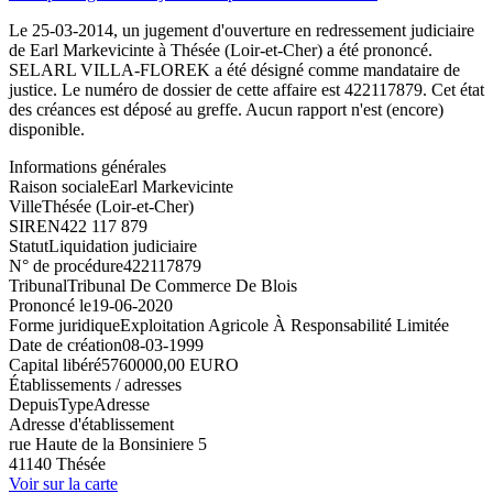
Le 25-03-2014, un jugement d'ouverture en redressement judiciaire
de Earl Markevicinte à Thésée (Loir-et-Cher) a été prononcé.
SELARL VILLA-FLOREK a été désigné comme mandataire de
justice. Le numéro de dossier de cette affaire est 422117879. Cet état
des créances est déposé au greffe. Aucun rapport n'est (encore)
disponible.
Informations générales
Raison sociale
Earl Markevicinte
Ville
Thésée (Loir-et-Cher)
SIREN
422 117 879
Statut
Liquidation judiciaire
N° de procédure
422117879
Tribunal
Tribunal De Commerce De Blois
Prononcé le
19-06-2020
Forme juridique
Exploitation Agricole À Responsabilité Limitée
Date de création
08-03-1999
Capital libéré
5760000,00 EURO
Établissements / adresses
Depuis
Type
Adresse
Adresse d'établissement
rue Haute de la Bonsiniere 5
41140 Thésée
Voir sur la carte