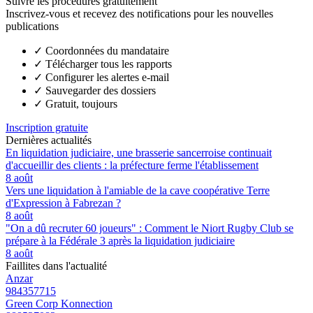
Suivre les procédures gratuitement
Inscrivez-vous et recevez des notifications pour les nouvelles
publications
✓
Coordonnées du mandataire
✓
Télécharger tous les rapports
✓
Configurer les alertes e-mail
✓
Sauvegarder des dossiers
✓
Gratuit, toujours
Inscription gratuite
Dernières actualités
En liquidation judiciaire, une brasserie sancerroise continuait
d'accueillir des clients : la préfecture ferme l'établissement
8 août
Vers une liquidation à l'amiable de la cave coopérative Terre
d'Expression à Fabrezan ?
8 août
"On a dû recruter 60 joueurs" : Comment le Niort Rugby Club se
prépare à la Fédérale 3 après la liquidation judiciaire
8 août
Faillites dans l'actualité
Anzar
984357715
Green Corp Konnection