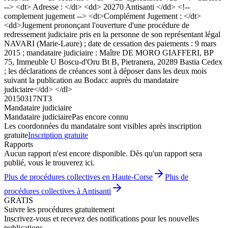
--> <dt> Adresse : </dt> <dd> 20270 Antisanti </dd> <!--
complement jugement --> <dt>Complément Jugement : </dt>
<dd>Jugement prononçant l'ouverture d'une procédure de
redressement judiciaire pris en la personne de son représentant légal
NAVARI (Marie-Laure) ; date de cessation des paiements : 9 mars
2015 ; mandataire judiciaire : Maître DE MORO GIAFFERI, BP
75, Immeuble U Boscu-d'Oru Bt B, Pietranera, 20289 Bastia Cedex
; les déclarations de créances sont à déposer dans les deux mois
suivant la publication au Bodacc auprès du mandataire
judiciaire</dd> </dl>
20150317NT3
Mandataire judiciaire
Mandataire judiciaire
Pas encore connu
Les coordonnées du mandataire sont visibles après inscription
gratuite
Inscription gratuite
Rapports
Aucun rapport n'est encore disponible. Dès qu'un rapport sera
publié, vous le trouverez ici.
Plus de procédures collectives en Haute-Corse
Plus de
procédures collectives à Antisanti
GRATIS
Suivre les procédures gratuitement
Inscrivez-vous et recevez des notifications pour les nouvelles
publications