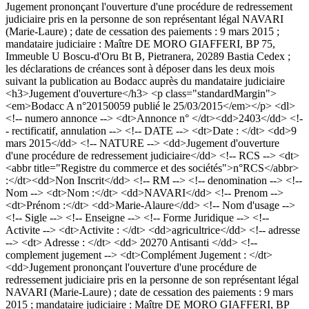
Jugement prononçant l'ouverture d'une procédure de redressement
judiciaire pris en la personne de son représentant légal NAVARI
(Marie-Laure) ; date de cessation des paiements : 9 mars 2015 ;
mandataire judiciaire : Maître DE MORO GIAFFERI, BP 75,
Immeuble U Boscu-d'Oru Bt B, Pietranera, 20289 Bastia Cedex ;
les déclarations de créances sont à déposer dans les deux mois
suivant la publication au Bodacc auprès du mandataire judiciaire
<h3>Jugement d'ouverture</h3> <p class="standardMargin">
<em>Bodacc A n°20150059 publié le 25/03/2015</em></p> <dl>
<!-- numero annonce --> <dt>Annonce n° </dt><dd>2403</dd> <!-
- rectificatif, annulation --> <!-- DATE --> <dt>Date : </dt> <dd>9
mars 2015</dd> <!-- NATURE --> <dd>Jugement d'ouverture
d'une procédure de redressement judiciaire</dd> <!-- RCS --> <dt>
<abbr title="Registre du commerce et des sociétés">n°RCS</abbr>
:</dt><dd>Non Inscrit</dd> <!-- RM --> <!-- denomination --> <!--
Nom --> <dt>Nom :</dt> <dd>NAVARI</dd> <!-- Prenom -->
<dt>Prénom :</dt> <dd>Marie-Alaure</dd> <!-- Nom d'usage -->
<!-- Sigle --> <!-- Enseigne --> <!-- Forme Juridique --> <!--
Activite --> <dt>Activite : </dt> <dd>agricultrice</dd> <!-- adresse
--> <dt> Adresse : </dt> <dd> 20270 Antisanti </dd> <!--
complement jugement --> <dt>Complément Jugement : </dt>
<dd>Jugement prononçant l'ouverture d'une procédure de
redressement judiciaire pris en la personne de son représentant légal
NAVARI (Marie-Laure) ; date de cessation des paiements : 9 mars
2015 ; mandataire judiciaire : Maître DE MORO GIAFFERI, BP