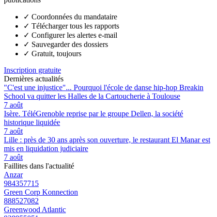
✓
Coordonnées du mandataire
✓
Télécharger tous les rapports
✓
Configurer les alertes e-mail
✓
Sauvegarder des dossiers
✓
Gratuit, toujours
Inscription gratuite
Dernières actualités
"C'est une injustice"... Pourquoi l'école de danse hip-hop Breakin
School va quitter les Halles de la Cartoucherie à Toulouse
7 août
Isère. TéléGrenoble reprise par le groupe Dellen, la société
historique liquidée
7 août
Lille : près de 30 ans après son ouverture, le restaurant El Manar est
mis en liquidation judiciaire
7 août
Faillites dans l'actualité
Anzar
984357715
Green Corp Konnection
888527082
Greenwood Atlantic