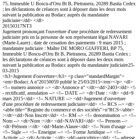
75, Immeuble U Boscu-d'Oru Bt B, Pietranera, 20289 Bastia Cedex
; les déclarations de créances sont à déposer dans les deux mois
suivant la publication au Bodacc auprès du mandataire
judiciaire</dd> </dl>
20150317NT3
Jugement prononçant l'ouverture d'une procédure de redressement
judiciaire pris en la personne de son représentant légal NAVARI
(Marie-Laure) ; date de cessation des paiements : 9 mars 2015 ;
mandataire judiciaire : Maître DE MORO GIAFFERI, BP 75,
Immeuble U Boscu-d'Oru Bt B, Pietranera, 20289 Bastia Cedex ;
les déclarations de créances sont à déposer dans les deux mois
suivant la publication au Bodacc auprès du mandataire judiciaire
25-
03-2015
<h3>Jugement d'ouverture</h3> <p class="standardMargin">
<em>Bodacc A n°20150059 publié le 25/03/2015</em></p> <dl>
<!-- numero annonce --> <dt>Annonce n° </dt><dd>2403</dd> <!-
- rectificatif, annulation --> <!-- DATE --> <dt>Date : </dt> <dd>9
mars 2015</dd> <!-- NATURE --> <dd>Jugement d'ouverture
d'une procédure de redressement judiciaire</dd> <!-- RCS --> <dt>
<abbr title="Registre du commerce et des sociétés">n°RCS</abbr>
:</dt><dd>Non Inscrit</dd> <!-- RM --> <!-- denomination --> <!--
Nom --> <dt>Nom :</dt> <dd>NAVARI</dd> <!-- Prenom -->
<dt>Prénom :</dt> <dd>Marie-Alaure</dd> <!-- Nom d'usage -->
<!-- Sigle --> <!-- Enseigne --> <!-- Forme Juridique --> <!--
Activite --> <dt>Activite : </dt> <dd>agricultrice</dd> <!-- adresse