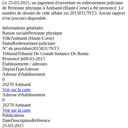
Le 25-03-2015, un jugement d'ouverture en redressement judiciaire
de Personne physique à Antisanti (Haute-Corse) a été prononcé. Le
numéro de dossier de cette affaire est 20150317NT3. Aucun rapport
n'est (encore) disponible.
Informations générales
Raison sociale
Personne physique
Ville
Antisanti (Haute-Corse)
Statut
Redressement judiciaire
N° de procédure
20150317NT3
Tribunal
Tribunal De Grande Instance De Bastia
Prononcé le
09-03-2015
Établissements / adresses
Depuis
Type
Adresse
Adresse d'établissement
0
20270 Antisanti
Voir sur la carte
Adresse d'établissement
0
20270 Antisanti
Voir sur la carte
Publications
Date
Description
Référence
25-03-2015