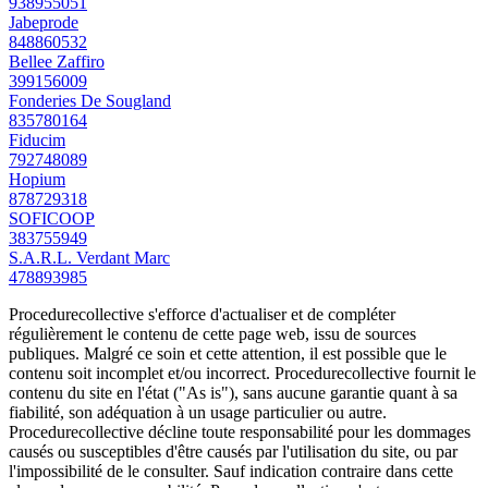
938955051
Jabeprode
848860532
Bellee Zaffiro
399156009
Fonderies De Sougland
835780164
Fiducim
792748089
Hopium
878729318
SOFICOOP
383755949
S.A.R.L. Verdant Marc
478893985
Procedurecollective s'efforce d'actualiser et de compléter
régulièrement le contenu de cette page web, issu de sources
publiques. Malgré ce soin et cette attention, il est possible que le
contenu soit incomplet et/ou incorrect. Procedurecollective fournit le
contenu du site en l'état ("As is"), sans aucune garantie quant à sa
fiabilité, son adéquation à un usage particulier ou autre.
Procedurecollective décline toute responsabilité pour les dommages
causés ou susceptibles d'être causés par l'utilisation du site, ou par
l'impossibilité de le consulter. Sauf indication contraire dans cette