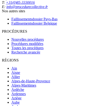
T:
+31(0)85-3330016
E:
info@procedurecollective.fr
Nos autres sites
Faillissementsdossier
Pays-Bas
Faillissementsdossier
Belgique
PROCÉDURES
Nouvelles procédures
Procédures modifiées
Toutes les procédures
Recherche avancée
RÉGIONS
Ain
Aisne
Allier
Alpes-de-Haute-Provence
Alpes-Maritimes
Ardèche
Ardennes
Ariège
Aube