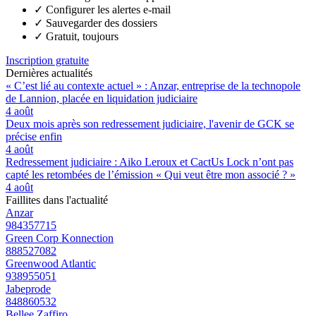
✓
Configurer les alertes e-mail
✓
Sauvegarder des dossiers
✓
Gratuit, toujours
Inscription gratuite
Dernières actualités
« C’est lié au contexte actuel » : Anzar, entreprise de la technopole
de Lannion, placée en liquidation judiciaire
4 août
Deux mois après son redressement judiciaire, l'avenir de GCK se
précise enfin
4 août
Redressement judiciaire : Aiko Leroux et CactUs Lock n’ont pas
capté les retombées de l’émission « Qui veut être mon associé ? »
4 août
Faillites dans l'actualité
Anzar
984357715
Green Corp Konnection
888527082
Greenwood Atlantic
938955051
Jabeprode
848860532
Bellee Zaffiro