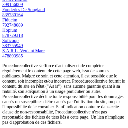
399156009
Fonderies De Sougland
835780164
Fiducim
792748089
Hopium
878729318
Soficoop
383755949
S.A.R.L. Verdant Marc
478893985
Procedurecollective s'efforce d'actualiser et de compléter
régulièrement le contenu de cette page web, issu de sources
publiques. Malgré ce soin et cette attention, il est possible que le
contenu soit incomplet et/ou incorrect. Procedurecollective fournit le
contenu du site en l'état ("As is"), sans aucune garantie quant à sa
fiabilité, son adéquation à un usage particulier ou autre.
Procedurecollective décline toute responsabilité pour les dommages
causés ou susceptibles d'être causés par l'utilisation du site, ou par
l'impossibilité de le consulter. Sauf indication contraire dans cette
clause de non-responsabilité, Procedurecollective n'est pas
responsable des fichiers de tiers liés à cette page. Un lien n'implique
pas d'approbation de ces fichiers.