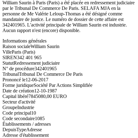
William Saurin à Paris (Paris) a été placée en redressement judiciaire
par le Tribunal De Commerce De Paris. SELAFA MJA en la
personne de Me Valérie Leloup-Thomas a été désigné comme
mandataire de justice. Le numéro de dossier de cette affaire est
342401965. L'activité principale de William Saurin est industrie.
Aucun rapport n'est (encore) disponible.
Informations générales
Raison sociale
William Saurin
Ville
Paris (Paris)
SIREN
342 401 965
Statut
Redressement judiciaire
N° de procédure
342401965
Tribunal
Tribunal De Commerce De Paris
Prononcé le
12-06-2017
Forme juridique
Société Par Actions Simplifiée
Date de création
12-10-1987
Capital libéré
7845080,00 EURO
Secteur d'activité
Groupe
Industrie
Code principal
10
Code secondaire
1085
Établissements / adresses
Depuis
Type
Adresse
Adresse d'établissement