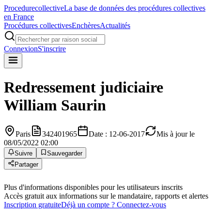
Procedure
collective
La base de données des procédures collectives
en France
Procédures collectives
Enchères
Actualités
Connexion
S'inscrire
Redressement judiciaire
William Saurin
Paris
342401965
Date : 12-06-2017
Mis à jour le
08/05/2022 02:00
Suivre
Sauvegarder
Partager
Plus d'informations disponibles pour les utilisateurs inscrits
Accès gratuit aux informations sur le mandataire, rapports et alertes
Inscription gratuite
Déjà un compte ? Connectez-vous