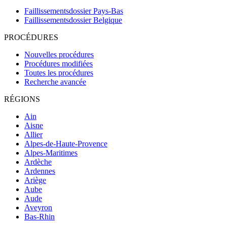
Faillissementsdossier
Pays-Bas
Faillissementsdossier
Belgique
PROCÉDURES
Nouvelles procédures
Procédures modifiées
Toutes les procédures
Recherche avancée
RÉGIONS
Ain
Aisne
Allier
Alpes-de-Haute-Provence
Alpes-Maritimes
Ardèche
Ardennes
Ariège
Aube
Aude
Aveyron
Bas-Rhin