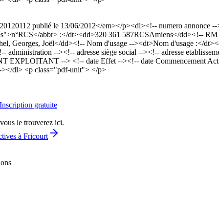
20112 publié le 13/06/2012</em></p><dl><!-- numero annonce --><d
ciétés">n°RCS</abbr> :</dt><dd>320 361 587RCSAmiens</dd><!-- RM 
 Georges, Joël</dd><!-- Nom d'usage --><dt>Nom d'usage :</dt><
!-- administration --><!-- adresse siège social --><!-- adresse etabliss
EXPLOITANT --> <!-- date Effet --><!-- date Commencement Activite 
--></dl> <p class="pdf-unit"> </p>
Inscription gratuite
vous le trouverez ici.
tives à Fricourt
ions