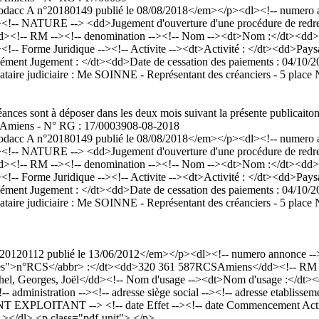
acc A n°20180149 publié le 08/08/2018</em></p><dl><!-- numero an
<!-- NATURE --> <dd>Jugement d'ouverture d'une procédure de redres
/dd><!-- RM --><!-- denomination --><!-- Nom --><dt>Nom :</dt><
<!-- Forme Juridique --><!-- Activite --><dt>Activité : </dt><dd>Pay
ent Jugement : </dt><dd>Date de cessation des paiements : 04/10/2017
andataire judiciaire : Me SOINNE - Représentant des créanciers - 5 p
ances sont à déposer dans les deux mois suivant la présente publicaiton
 Amiens - N° RG : 17/00039
08-08-2018
acc A n°20180149 publié le 08/08/2018</em></p><dl><!-- numero an
<!-- NATURE --> <dd>Jugement d'ouverture d'une procédure de redres
/dd><!-- RM --><!-- denomination --><!-- Nom --><dt>Nom :</dt><
<!-- Forme Juridique --><!-- Activite --><dt>Activité : </dt><dd>Pay
ent Jugement : </dt><dd>Date de cessation des paiements : 04/10/2017
andataire judiciaire : Me SOINNE - Représentant des créanciers - 5 p
20112 publié le 13/06/2012</em></p><dl><!-- numero annonce --><d
ciétés">n°RCS</abbr> :</dt><dd>320 361 587RCSAmiens</dd><!-- RM 
 Georges, Joël</dd><!-- Nom d'usage --><dt>Nom d'usage :</dt><
!-- administration --><!-- adresse siège social --><!-- adresse etabliss
EXPLOITANT --> <!-- date Effet --><!-- date Commencement Activite 
--></dl> <p class="pdf-unit"> </p>