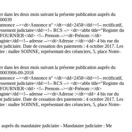
er dans les deux mois suivant la présente publication auprès du
7/00039
nonce --><dt>Annonce n° </dt><dd>2458</dd><!-- rectificatif,
sement judiciaire</dd><!-- RCS --> <dt><abbr title="Registre du
dd>FOURNIER</dd> <!-- Prenom --><dt>Prénom :</dt>
agiste</dd><!-- adresse --><dt>Adresse :</dt><dd> 4 bis rue du
udiciaire. Date de cessation des paiements : 4 octobre 2017. Les
aire : maître SOINNE, représentant des créanciers, 5, place Notre-
er dans les deux mois suivant la présente publication auprès du
7/00039
06-09-2018
nonce --><dt>Annonce n° </dt><dd>2458</dd><!-- rectificatif,
sement judiciaire</dd><!-- RCS --> <dt><abbr title="Registre du
dd>FOURNIER</dd> <!-- Prenom --><dt>Prénom :</dt>
agiste</dd><!-- adresse --><dt>Adresse :</dt><dd> 4 bis rue du
udiciaire. Date de cessation des paiements : 4 octobre 2017. Les
aire : maître SOINNE, représentant des créanciers, 5, place Notre-
 auprès du mandataire judiciaire - Mandataire judiciaire : Me