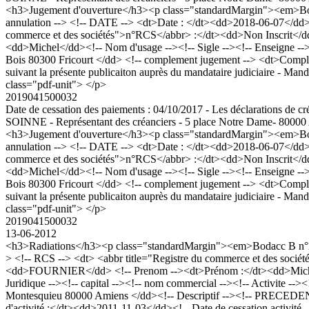
<h3>Jugement d'ouverture</h3><p class="standardMargin"><em>Bod
annulation --> <!-- DATE --> <dt>Date : </dt><dd>2018-06-07</dd>
commerce et des sociétés">n°RCS</abbr> :</dt><dd>Non Inscrit<
<dd>Michel</dd><!-- Nom d'usage --><!-- Sigle --><!-- Enseigne -->
Bois 80300 Fricourt </dd> <!-- complement jugement --> <dt>Complém
suivant la présente publicaiton auprès du mandataire judiciaire - M
class="pdf-unit"> </p>
2019041500032
Date de cessation des paiements : 04/10/2017 - Les déclarations de cré
SOINNE - Représentant des créanciers - 5 place Notre Dame- 80000
<h3>Jugement d'ouverture</h3><p class="standardMargin"><em>Bod
annulation --> <!-- DATE --> <dt>Date : </dt><dd>2018-06-07</dd>
commerce et des sociétés">n°RCS</abbr> :</dt><dd>Non Inscrit<
<dd>Michel</dd><!-- Nom d'usage --><!-- Sigle --><!-- Enseigne -->
Bois 80300 Fricourt </dd> <!-- complement jugement --> <dt>Complém
suivant la présente publicaiton auprès du mandataire judiciaire - M
class="pdf-unit"> </p>
2019041500032
13-06-2012
<h3>Radiations</h3><p class="standardMargin"><em>Bodacc B n°201
> <!-- RCS --> <dt> <abbr title="Registre du commerce et des so
<dd>FOURNIER</dd> <!-- Prenom --><dt>Prénom :</dt><dd>Michel,
Juridique --><!-- capital --><!-- nom commercial --><!-- Activite --><
Montesquieu 80000 Amiens </dd><!-- Descriptif --><!-- PRECEDENT 
d'activité :</dt><dd>2011-11-03</dd><!-- Date de cessation activité 