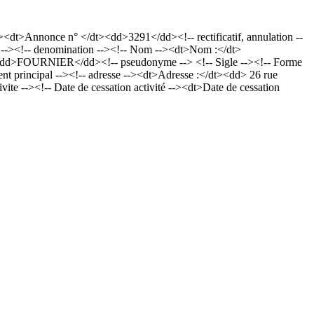
t>Annonce n° </dt><dd>3291</dd><!-- rectificatif, annulation --
--><!-- denomination --><!-- Nom --><dt>Nom :</dt>
dd>FOURNIER</dd><!-- pseudonyme --> <!-- Sigle --><!-- Forme
ement principal --><!-- adresse --><dt>Adresse :</dt><dd> 26 rue
--><!-- Date de cessation activité --><dt>Date de cessation