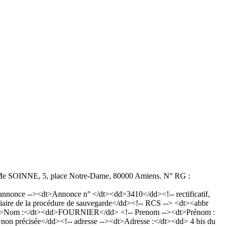
ur : Me SOINNE, 5, place Notre-Dame, 80000 Amiens. N° RG :
nonce --><dt>Annonce n° </dt><dd>3410</dd><!-- rectificatif,
aire de la procédure de sauvegarde</dd><!-- RCS --> <dt><abbr
-><dt>Nom :</dt><dd>FOURNIER</dd> <!-- Prenom --><dt>Prénom :
>non précisée</dd><!-- adresse --><dt>Adresse :</dt><dd> 4 bis du