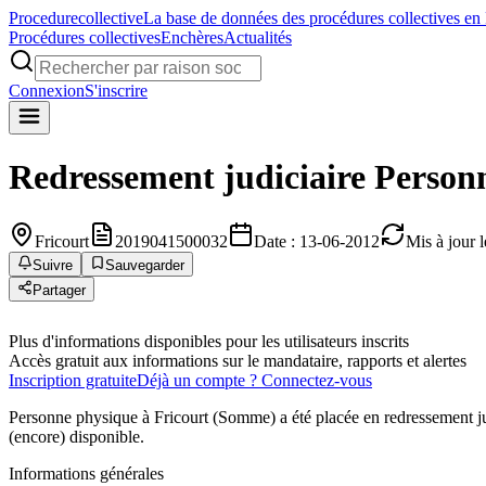
Procedure
collective
La base de données des procédures collectives en
Procédures collectives
Enchères
Actualités
Connexion
S'inscrire
Redressement judiciaire
Person
Fricourt
2019041500032
Date : 13-06-2012
Mis à jour 
Suivre
Sauvegarder
Partager
Plus d'informations disponibles pour les utilisateurs inscrits
Accès gratuit aux informations sur le mandataire, rapports et alertes
Inscription gratuite
Déjà un compte ? Connectez-vous
Personne physique à Fricourt (Somme) a été placée en redressement ju
(encore) disponible.
Informations générales