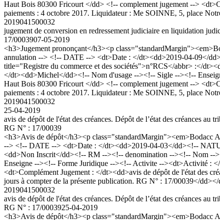
Haut Bois 80300 Fricourt </dd> <!-- complement jugement --> <dt>Co
paiements : 4 octobre 2017. Liquidateur : Me SOINNE, 5, place No
2019041500032
jugement de conversion en redressement judiciaire en liquidation ju
17/00039
07-05-2019
<h3>Jugement prononçant</h3><p class="standardMargin"><em>Boda
annulation --> <!-- DATE --> <dt>Date : </dt><dd>2019-04-09</dd>
title="Registre du commerce et des sociétés">n°RCS</abbr> :</d
</dt><dd>Michel</dd><!-- Nom d'usage --><!-- Sigle --><!-- Enseign
Haut Bois 80300 Fricourt </dd> <!-- complement jugement --> <dt>Co
paiements : 4 octobre 2017. Liquidateur : Me SOINNE, 5, place No
2019041500032
25-04-2019
avis de dépôt de l'état des créances. Dépôt de l’état des créances au t
RG N° : 17/00039
<h3>Avis de dépôt</h3><p class="standardMargin"><em>Bodacc A n°
--> <!-- DATE --> <dt>Date : </dt><dd>2019-04-03</dd><!-- NATURE
<dd>Non Inscrit</dd><!-- RM --><!-- denomination --><!-- Nom -
Enseigne --><!-- Forme Juridique --><!-- Activite --><dt>Activité 
<dt>Complément Jugement : </dt><dd>avis de dépôt de l'état des créan
jours à compter de la présente publication. RG N° : 17/00039</dd></
2019041500032
avis de dépôt de l'état des créances. Dépôt de l’état des créances au t
RG N° : 17/00039
25-04-2019
<h3>Avis de dépôt</h3><p class="standardMargin"><em>Bodacc A n°