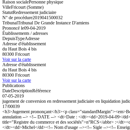
Raison sociale
Personne physique
Ville
Fricourt (Somme)
Statut
Redressement judiciaire
N° de procédure
2019041500032
Tribunal
Tribunal De Grande Instance D'amiens
Prononcé le
09-04-2019
Établissements / adresses
Depuis
Type
Adresse
Adresse d'établissement
du Haut Bois 4 bis
80300 Fricourt
Voir sur la carte
Adresse d'établissement
du Haut Bois 4 bis
80300 Fricourt
Voir sur la carte
Publications
Date
Description
Référence
07-05-2019
jugement de conversion en redressement judiciaire en liquidation ju
17/00039
<h3>Jugement prononçant</h3><p class="standardMargin"><em>Boda
annulation --> <!-- DATE --> <dt>Date : </dt><dd>2019-04-09</dd>
title="Registre du commerce et des sociétés">n°RCS</abbr> :</d
</dt><dd>Michel</dd><!-- Nom d'usage --><!-- Sigle --><!-- Enseign