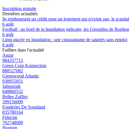
Inscription gratuite
Dernières actualités
Ils remboursent un crédit pour un logement qui n'existe pas, le scand
6 août
Football : au bord de la liquidation judicaire, les Girondins de Borde
6 août
Lippi placée en liquidation : une cinquantaine de salariés sans emploi
6 août
Faillites dans l'actualité
Anzar
984357715
Green Corp Konnection
888527082
Greenwood Atlantic
938955051
Jabeprode
848860532
Bellee Zaffiro
399156009
Fonderies De Sougland
835780164
Fiducim
792748089
Hopium