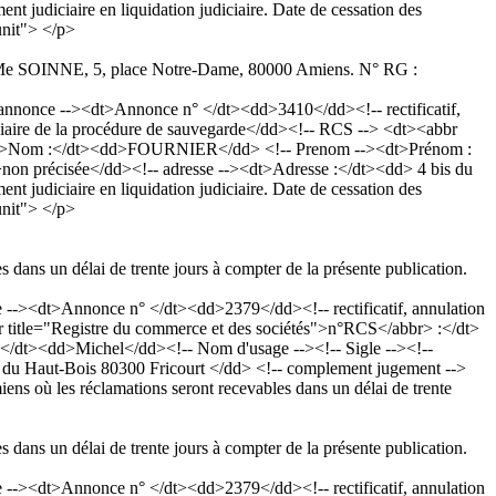
udiciaire en liquidation judiciaire. Date de cessation des
nit"> </p>
ur : Me SOINNE, 5, place Notre-Dame, 80000 Amiens. N° RG :
nonce --><dt>Annonce n° </dt><dd>3410</dd><!-- rectificatif,
aire de la procédure de sauvegarde</dd><!-- RCS --> <dt><abbr
-><dt>Nom :</dt><dd>FOURNIER</dd> <!-- Prenom --><dt>Prénom :
>non précisée</dd><!-- adresse --><dt>Adresse :</dt><dd> 4 bis du
udiciaire en liquidation judiciaire. Date de cessation des
nit"> </p>
s dans un délai de trente jours à compter de la présente publication.
><dt>Annonce n° </dt><dd>2379</dd><!-- rectificatif, annulation
title="Registre du commerce et des sociétés">n°RCS</abbr> :</dt>
dt><dd>Michel</dd><!-- Nom d'usage --><!-- Sigle --><!--
is du Haut-Bois 80300 Fricourt </dd> <!-- complement jugement -->
ns où les réclamations seront recevables dans un délai de trente
s dans un délai de trente jours à compter de la présente publication.
><dt>Annonce n° </dt><dd>2379</dd><!-- rectificatif, annulation