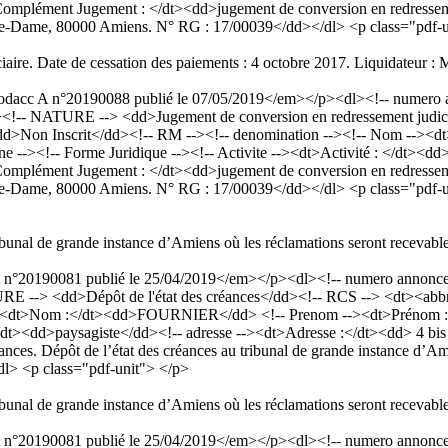
mplément Jugement : </dt><dd>jugement de conversion en redressement j
tre-Dame, 80000 Amiens. N° RG : 17/00039</dd></dl> <p class="pdf-u
diciaire. Date de cessation des paiements : 4 octobre 2017. Liquidate
cc A n°20190088 publié le 07/05/2019</em></p><dl><!-- numero an
<!-- NATURE --> <dd>Jugement de conversion en redressement judici
t><dd>Non Inscrit</dd><!-- RM --><!-- denomination --><!-- Nom -
e --><!-- Forme Juridique --><!-- Activite --><dt>Activité : </dt><dd
mplément Jugement : </dt><dd>jugement de conversion en redressement j
tre-Dame, 80000 Amiens. N° RG : 17/00039</dd></dl> <p class="pdf-u
ribunal de grande instance d’Amiens où les réclamations seront recevable
20190081 publié le 25/04/2019</em></p><dl><!-- numero annonce --
 --> <dd>Dépôt de l'état des créances</dd><!-- RCS --> <dt><abbr 
-><dt>Nom :</dt><dd>FOURNIER</dd> <!-- Prenom --><dt>Prénom :</
: </dt><dd>paysagiste</dd><!-- adresse --><dt>Adresse :</dt><dd> 4 b
ces. Dépôt de l’état des créances au tribunal de grande instance d’Amie
dl> <p class="pdf-unit"> </p>
ribunal de grande instance d’Amiens où les réclamations seront recevable
20190081 publié le 25/04/2019</em></p><dl><!-- numero annonce --