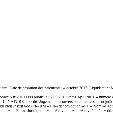
diciaire. Date de cessation des paiements : 4 octobre 2017. Liquidate
cc A n°20190088 publié le 07/05/2019</em></p><dl><!-- numero an
<!-- NATURE --> <dd>Jugement de conversion en redressement judici
t><dd>Non Inscrit</dd><!-- RM --><!-- denomination --><!-- Nom -
e --><!-- Forme Juridique --><!-- Activite --><dt>Activité : </dt><dd