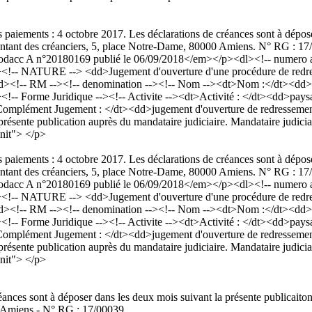
s paiements : 4 octobre 2017. Les déclarations de créances sont à dépos
sentant des créanciers, 5, place Notre-Dame, 80000 Amiens. N° RG : 1
acc A n°20180169 publié le 06/09/2018</em></p><dl><!-- numero an
<!-- NATURE --> <dd>Jugement d'ouverture d'une procédure de redres
/dd><!-- RM --><!-- denomination --><!-- Nom --><dt>Nom :</dt><
!-- Forme Juridique --><!-- Activite --><dt>Activité : </dt><dd>pays
mplément Jugement : </dt><dd>jugement d'ouverture de redressement j
présente publication auprès du mandataire judiciaire. Mandataire judici
nit"> </p>
s paiements : 4 octobre 2017. Les déclarations de créances sont à dépos
sentant des créanciers, 5, place Notre-Dame, 80000 Amiens. N° RG : 1
acc A n°20180169 publié le 06/09/2018</em></p><dl><!-- numero an
<!-- NATURE --> <dd>Jugement d'ouverture d'une procédure de redres
/dd><!-- RM --><!-- denomination --><!-- Nom --><dt>Nom :</dt><
!-- Forme Juridique --><!-- Activite --><dt>Activité : </dt><dd>pays
mplément Jugement : </dt><dd>jugement d'ouverture de redressement j
présente publication auprès du mandataire judiciaire. Mandataire judici
nit"> </p>
ances sont à déposer dans les deux mois suivant la présente publicaiton
 Amiens - N° RG : 17/00039