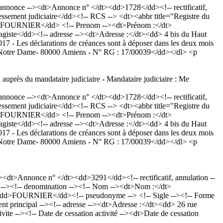
nonce --><dt>Annonce n° </dt><dd>1728</dd><!-- rectificatif,
sement judiciaire</dd><!-- RCS --> <dt><abbr title="Registre du
dd>FOURNIER</dd> <!-- Prenom --><dt>Prénom :</dt>
sagiste</dd><!-- adresse --><dt>Adresse :</dt><dd> 4 bis du Haut
 - Les déclarations de créances sont à déposer dans les deux mois
lace Notre Dame- 80000 Amiens - N° RG : 17/00039</dd></dl> <p
 auprès du mandataire judiciaire - Mandataire judiciaire : Me
nonce --><dt>Annonce n° </dt><dd>1728</dd><!-- rectificatif,
sement judiciaire</dd><!-- RCS --> <dt><abbr title="Registre du
dd>FOURNIER</dd> <!-- Prenom --><dt>Prénom :</dt>
sagiste</dd><!-- adresse --><dt>Adresse :</dt><dd> 4 bis du Haut
 - Les déclarations de créances sont à déposer dans les deux mois
lace Notre Dame- 80000 Amiens - N° RG : 17/00039</dd></dl> <p
t>Annonce n° </dt><dd>3291</dd><!-- rectificatif, annulation --
--><!-- denomination --><!-- Nom --><dt>Nom :</dt>
dd>FOURNIER</dd><!-- pseudonyme --> <!-- Sigle --><!-- Forme
ement principal --><!-- adresse --><dt>Adresse :</dt><dd> 26 rue
--><!-- Date de cessation activité --><dt>Date de cessation