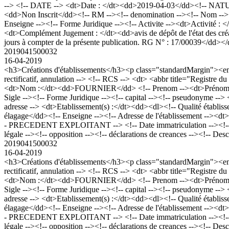
--> <!-- DATE --> <dt>Date : </dt><dd>2019-04-03</dd><!-- NATURE
<dd>Non Inscrit</dd><!-- RM --><!-- denomination --><!-- Nom -
Enseigne --><!-- Forme Juridique --><!-- Activite --><dt>Activité 
<dt>Complément Jugement : </dt><dd>avis de dépôt de l'état des créan
jours à compter de la présente publication. RG N° : 17/00039</dd></
2019041500032
16-04-2019
<h3>Créations d'établissements</h3><p class="standardMargin"><
rectificatif, annulation --> <!-- RCS --> <dt> <abbr title="Regis
<dt>Nom :</dt><dd>FOURNIER</dd> <!-- Prenom --><dt>Prénom :</
Sigle --><!-- Forme Juridique --><!-- capital --><!-- pseudonym
adresse --> <dt>Etablissement(s) :</dt><dd><dl><!-- Qualité établissem
élagage</dd><!-- Enseigne --><!-- Adresse de l'établissement --
- PRECEDENT EXPLOITANT --> <!-- Date immatriculation --><!-- da
légale --><!-- opposition --><!-- déclarations de creances --><!-- Des
2019041500032
16-04-2019
<h3>Créations d'établissements</h3><p class="standardMargin"><
rectificatif, annulation --> <!-- RCS --> <dt> <abbr title="Regis
<dt>Nom :</dt><dd>FOURNIER</dd> <!-- Prenom --><dt>Prénom :</
Sigle --><!-- Forme Juridique --><!-- capital --><!-- pseudonym
adresse --> <dt>Etablissement(s) :</dt><dd><dl><!-- Qualité établissem
élagage</dd><!-- Enseigne --><!-- Adresse de l'établissement --
- PRECEDENT EXPLOITANT --> <!-- Date immatriculation --><!-- da
légale --><!-- opposition --><!-- déclarations de creances --><!-- Des