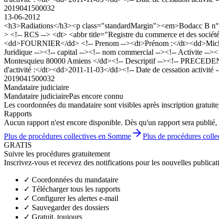
2019041500032
13-06-2012
<h3>Radiations</h3><p class="standardMargin"><em>Bodacc B n°201
> <!-- RCS --> <dt> <abbr title="Registre du commerce et des so
<dd>FOURNIER</dd> <!-- Prenom --><dt>Prénom :</dt><dd>Michel,
Juridique --><!-- capital --><!-- nom commercial --><!-- Activite --><
Montesquieu 80000 Amiens </dd><!-- Descriptif --><!-- PRECEDENT 
d'activité :</dt><dd>2011-11-03</dd><!-- Date de cessation activité 
2019041500032
Mandataire judiciaire
Mandataire judiciaire
Pas encore connu
Les coordonnées du mandataire sont visibles après inscription gratuite
Rapports
Aucun rapport n'est encore disponible. Dès qu'un rapport sera publié, 
Plus de procédures collectives en Somme
Plus de procédures collec
GRATIS
Suivre les procédures gratuitement
Inscrivez-vous et recevez des notifications pour les nouvelles publicat
✓
Coordonnées du mandataire
✓
Télécharger tous les rapports
✓
Configurer les alertes e-mail
✓
Sauvegarder des dossiers
✓
Gratuit, toujours