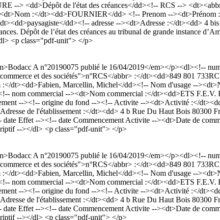
 --> <dd>Dépôt de l'état des créances</dd><!-- RCS --> <dt><abbr 
-><dt>Nom :</dt><dd>FOURNIER</dd> <!-- Prenom --><dt>Prénom :</
: </dt><dd>paysagiste</dd><!-- adresse --><dt>Adresse :</dt><dd> 4 b
ces. Dépôt de l’état des créances au tribunal de grande instance d’Amie
dl> <p class="pdf-unit"> </p>
em>Bodacc A n°20190075 publié le 16/04/2019</em></p><dl><!-- nu
tre du commerce et des sociétés">n°RCS</abbr> :</dt><dd>849 801 73
dt><dd>Fabien, Marcellin, Michel</dd><!-- Nom d'usage --><dt>N
e --> <!-- nom commercial --><dt>Nom commercial :</dt><dd>ETS F.
ent --><!-- origine du fond --><!-- Activite --><dt>Activité :</dt><dd>E
><dt>Adresse de l'établissement :</dt><dd> 4 b Rue Du Haut Bois 8
te Effet --><!-- date Commencement Activite --><dt>Date de commenc
criptif --></dl> <p class="pdf-unit"> </p>
em>Bodacc A n°20190075 publié le 16/04/2019</em></p><dl><!-- nu
tre du commerce et des sociétés">n°RCS</abbr> :</dt><dd>849 801 73
dt><dd>Fabien, Marcellin, Michel</dd><!-- Nom d'usage --><dt>N
e --> <!-- nom commercial --><dt>Nom commercial :</dt><dd>ETS F.
ent --><!-- origine du fond --><!-- Activite --><dt>Activité :</dt><dd>E
><dt>Adresse de l'établissement :</dt><dd> 4 b Rue Du Haut Bois 8
te Effet --><!-- date Commencement Activite --><dt>Date de commenc
criptif --></dl> <p class="pdf-unit"> </p>