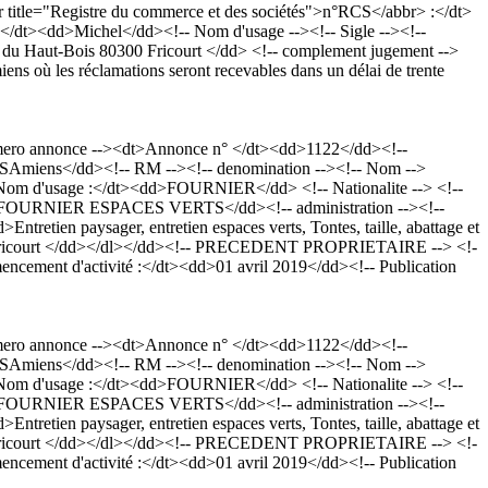
title="Registre du commerce et des sociétés">n°RCS</abbr> :</dt>
dt><dd>Michel</dd><!-- Nom d'usage --><!-- Sigle --><!--
is du Haut-Bois 80300 Fricourt </dd> <!-- complement jugement -->
ns où les réclamations seront recevables dans un délai de trente
mero annonce --><dt>Annonce n° </dt><dd>1122</dd><!--
3RCSAmiens</dd><!-- RM --><!-- denomination --><!-- Nom -->
om d'usage :</dt><dd>FOURNIER</dd> <!-- Nationalite --> <!--
E.V. FOURNIER ESPACES VERTS</dd><!-- administration --><!--
ntretien paysager, entretien espaces verts, Tontes, taille, abattage et
0300 Fricourt </dd></dl></dd><!-- PRECEDENT PROPRIETAIRE --> <!-
ement d'activité :</dt><dd>01 avril 2019</dd><!-- Publication
mero annonce --><dt>Annonce n° </dt><dd>1122</dd><!--
3RCSAmiens</dd><!-- RM --><!-- denomination --><!-- Nom -->
om d'usage :</dt><dd>FOURNIER</dd> <!-- Nationalite --> <!--
E.V. FOURNIER ESPACES VERTS</dd><!-- administration --><!--
ntretien paysager, entretien espaces verts, Tontes, taille, abattage et
0300 Fricourt </dd></dl></dd><!-- PRECEDENT PROPRIETAIRE --> <!-
ement d'activité :</dt><dd>01 avril 2019</dd><!-- Publication