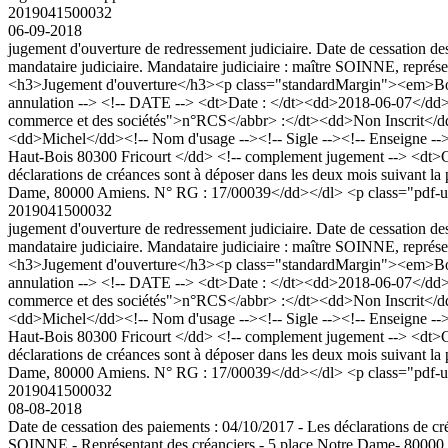
2019041500032
06-09-2018
jugement d'ouverture de redressement judiciaire. Date de cessation de
mandataire judiciaire. Mandataire judiciaire : maître SOINNE, repré
<h3>Jugement d'ouverture</h3><p class="standardMargin"><em>Bod
annulation --> <!-- DATE --> <dt>Date : </dt><dd>2018-06-07</dd>
commerce et des sociétés">n°RCS</abbr> :</dt><dd>Non Inscrit<
<dd>Michel</dd><!-- Nom d'usage --><!-- Sigle --><!-- Enseigne --><
Haut-Bois 80300 Fricourt </dd> <!-- complement jugement --> <dt>Co
déclarations de créances sont à déposer dans les deux mois suivant la 
Dame, 80000 Amiens. N° RG : 17/00039</dd></dl> <p class="pdf-u
2019041500032
jugement d'ouverture de redressement judiciaire. Date de cessation de
mandataire judiciaire. Mandataire judiciaire : maître SOINNE, repré
<h3>Jugement d'ouverture</h3><p class="standardMargin"><em>Bod
annulation --> <!-- DATE --> <dt>Date : </dt><dd>2018-06-07</dd>
commerce et des sociétés">n°RCS</abbr> :</dt><dd>Non Inscrit<
<dd>Michel</dd><!-- Nom d'usage --><!-- Sigle --><!-- Enseigne --><
Haut-Bois 80300 Fricourt </dd> <!-- complement jugement --> <dt>Co
déclarations de créances sont à déposer dans les deux mois suivant la 
Dame, 80000 Amiens. N° RG : 17/00039</dd></dl> <p class="pdf-u
2019041500032
08-08-2018
Date de cessation des paiements : 04/10/2017 - Les déclarations de cré
SOINNE - Représentant des créanciers - 5 place Notre Dame- 80000