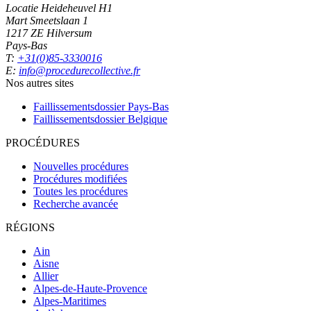
Locatie Heideheuvel H1
Mart Smeetslaan 1
1217 ZE Hilversum
Pays-Bas
T:
+31(0)85-3330016
E:
info@procedurecollective.fr
Nos autres sites
Faillissementsdossier
Pays-Bas
Faillissementsdossier
Belgique
PROCÉDURES
Nouvelles procédures
Procédures modifiées
Toutes les procédures
Recherche avancée
RÉGIONS
Ain
Aisne
Allier
Alpes-de-Haute-Provence
Alpes-Maritimes