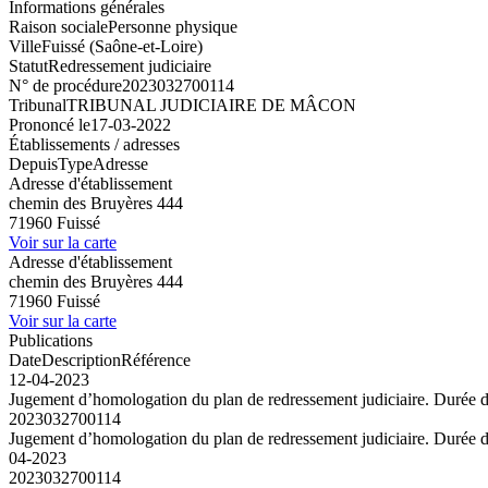
Informations générales
Raison sociale
Personne physique
Ville
Fuissé (Saône-et-Loire)
Statut
Redressement judiciaire
N° de procédure
2023032700114
Tribunal
TRIBUNAL JUDICIAIRE DE MÂCON
Prononcé le
17-03-2022
Établissements / adresses
Depuis
Type
Adresse
Adresse d'établissement
chemin des Bruyères 444
71960 Fuissé
Voir sur la carte
Adresse d'établissement
chemin des Bruyères 444
71960 Fuissé
Voir sur la carte
Publications
Date
Description
Référence
12-04-2023
Jugement d’homologation du plan de redressement judiciaire. Durée
2023032700114
Jugement d’homologation du plan de redressement judiciaire. Durée
04-2023
2023032700114