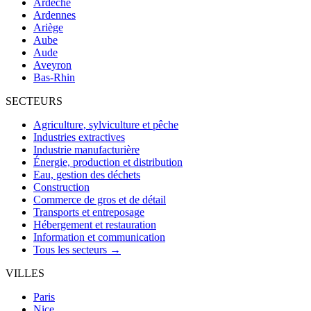
Ardèche
Ardennes
Ariège
Aube
Aude
Aveyron
Bas-Rhin
SECTEURS
Agriculture, sylviculture et pêche
Industries extractives
Industrie manufacturière
Énergie, production et distribution
Eau, gestion des déchets
Construction
Commerce de gros et de détail
Transports et entreposage
Hébergement et restauration
Information et communication
Tous les secteurs →
VILLES
Paris
Nice