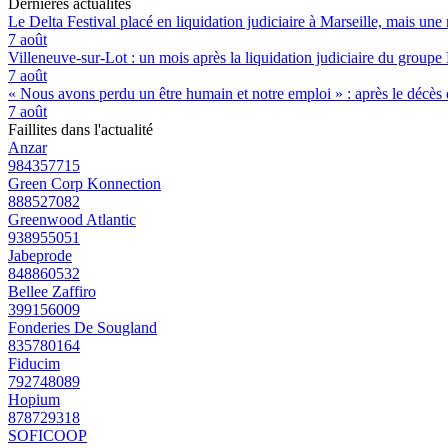
Dernières actualités
Le Delta Festival placé en liquidation judiciaire à Marseille, mais une 
7 août
Villeneuve-sur-Lot : un mois après la liquidation judiciaire du groupe 
7 août
« Nous avons perdu un être humain et notre emploi » : après le décès de
7 août
Faillites dans l'actualité
Anzar
984357715
Green Corp Konnection
888527082
Greenwood Atlantic
938955051
Jabeprode
848860532
Bellee Zaffiro
399156009
Fonderies De Sougland
835780164
Fiducim
792748089
Hopium
878729318
SOFICOOP