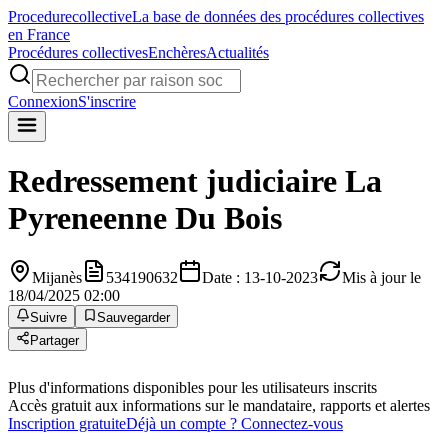
Procedure
collective
La base de données des procédures collectives
en France
Procédures collectives
Enchères
Actualités
Connexion
S'inscrire
Redressement judiciaire
La
Pyreneenne Du Bois
Mijanès
534190632
Date : 13-10-2023
Mis à jour le
18/04/2025 02:00
Suivre
Sauvegarder
Partager
Plus d'informations disponibles pour les utilisateurs inscrits
Accès gratuit aux informations sur le mandataire, rapports et alertes
Inscription gratuite
Déjà un compte ? Connectez-vous