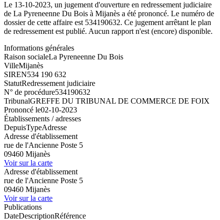
Le 13-10-2023, un jugement d'ouverture en redressement judiciaire
de La Pyreneenne Du Bois à Mijanès a été prononcé. Le numéro de
dossier de cette affaire est 534190632. Ce jugement arrêtant le plan
de redressement est publié. Aucun rapport n'est (encore) disponible.
Informations générales
Raison sociale
La Pyreneenne Du Bois
Ville
Mijanès
SIREN
534 190 632
Statut
Redressement judiciaire
N° de procédure
534190632
Tribunal
GREFFE DU TRIBUNAL DE COMMERCE DE FOIX
Prononcé le
02-10-2023
Établissements / adresses
Depuis
Type
Adresse
Adresse d'établissement
rue de l'Ancienne Poste 5
09460 Mijanès
Voir sur la carte
Adresse d'établissement
rue de l'Ancienne Poste 5
09460 Mijanès
Voir sur la carte
Publications
Date
Description
Référence