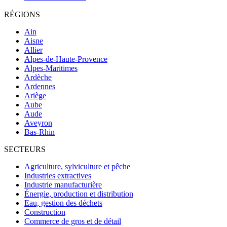
RÉGIONS
Ain
Aisne
Allier
Alpes-de-Haute-Provence
Alpes-Maritimes
Ardèche
Ardennes
Ariège
Aube
Aude
Aveyron
Bas-Rhin
SECTEURS
Agriculture, sylviculture et pêche
Industries extractives
Industrie manufacturière
Énergie, production et distribution
Eau, gestion des déchets
Construction
Commerce de gros et de détail