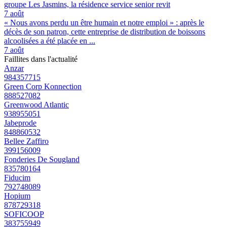
groupe Les Jasmins, la résidence service senior revit
7 août
« Nous avons perdu un être humain et notre emploi » : après le
décès de son patron, cette entreprise de distribution de boissons
alcoolisées a été placée en ...
7 août
Faillites dans l'actualité
Anzar
984357715
Green Corp Konnection
888527082
Greenwood Atlantic
938955051
Jabeprode
848860532
Bellee Zaffiro
399156009
Fonderies De Sougland
835780164
Fiducim
792748089
Hopium
878729318
SOFICOOP
383755949