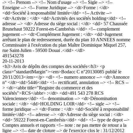
-> <!-- Prenom --> <!-- Nom d'usage --> <!-- Sigle --> <!--
Enseigne --> <!-- Forme Juridique --> <dt>Forme : </dt>
<dd>Société à responsabilité limitée</dd> <!-- Activite -->
<dt>Activite : </dt> <dd>Activités des sociétés holding</dd> <!--
adresse --> <dt> Adresse du siège social : </dt> <dd> 57 Chaussée
Brunehaut 59222 Forest-en-Cambrésis </dd> <!-- complement
jugement --> <dt>Complément Jugement : </dt> <dd>Jugement
arrêtant le plan de redressement, durée du plan 10 ANNEES nomme
Commissaire à l'exécution du plan Maître Dominique Miquel 257,
rue Saint-Julien - 59500 Douai .</dd> </dl>
491543278
20-11-2013
<h3>Avis de dépôts des comptes des sociétés</h3> <p
class="standardMargin"><em>Bodacc C n°20130085 publié le
20/11/2013</em></p> <dl> <!-- numero annonce --> <dt>Annonce
n° </dt><dd>5446</dd> <!-- rectificatif, annulation --> <!-- RCS --
> <dt><abbr title="Registre du commerce et des
sociétés">RCS</abbr> :</dt> <dd>491 543 278 RCS
Valenciennes</dd> <!-- denomination --> <dt>Dénomination
sociale : </dt> <dd>HOLDING LOIR</dd> <!-- sigle --> <!--
forme juridique --> <dt>Forme : </dt> <dd>Société à responsabilité
limitée</dd> <!-- adresse --> <dt>Adresse du siège social : </dt>
<dd> 59222 Forest-en-Cambrésis</dd> <dd> <!-- type de depot -->
Comptes annuels et rapports <!-- note : ne pas mettre de retour a la
ligne --> <!-- date de cloture --> de l'exercice clos le : 31/12/2012