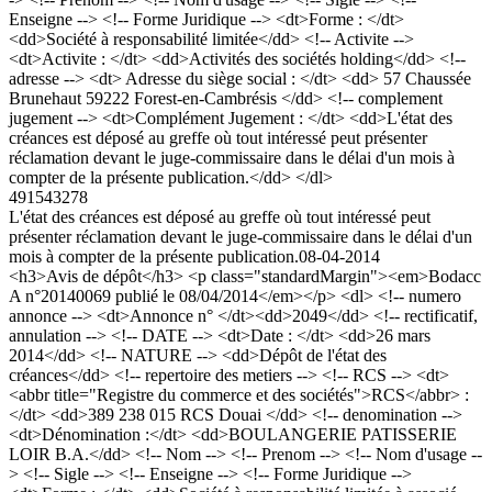
Enseigne --> <!-- Forme Juridique --> <dt>Forme : </dt>
<dd>Société à responsabilité limitée</dd> <!-- Activite -->
<dt>Activite : </dt> <dd>Activités des sociétés holding</dd> <!--
adresse --> <dt> Adresse du siège social : </dt> <dd> 57 Chaussée
Brunehaut 59222 Forest-en-Cambrésis </dd> <!-- complement
jugement --> <dt>Complément Jugement : </dt> <dd>L'état des
créances est déposé au greffe où tout intéressé peut présenter
réclamation devant le juge-commissaire dans le délai d'un mois à
compter de la présente publication.</dd> </dl>
491543278
L'état des créances est déposé au greffe où tout intéressé peut
présenter réclamation devant le juge-commissaire dans le délai d'un
mois à compter de la présente publication.
08-04-2014
<h3>Avis de dépôt</h3> <p class="standardMargin"><em>Bodacc
A n°20140069 publié le 08/04/2014</em></p> <dl> <!-- numero
annonce --> <dt>Annonce n° </dt><dd>2049</dd> <!-- rectificatif,
annulation --> <!-- DATE --> <dt>Date : </dt> <dd>26 mars
2014</dd> <!-- NATURE --> <dd>Dépôt de l'état des
créances</dd> <!-- repertoire des metiers --> <!-- RCS --> <dt>
<abbr title="Registre du commerce et des sociétés">RCS</abbr> :
</dt> <dd>389 238 015 RCS Douai </dd> <!-- denomination -->
<dt>Dénomination :</dt> <dd>BOULANGERIE PATISSERIE
LOIR B.A.</dd> <!-- Nom --> <!-- Prenom --> <!-- Nom d'usage --
> <!-- Sigle --> <!-- Enseigne --> <!-- Forme Juridique -->