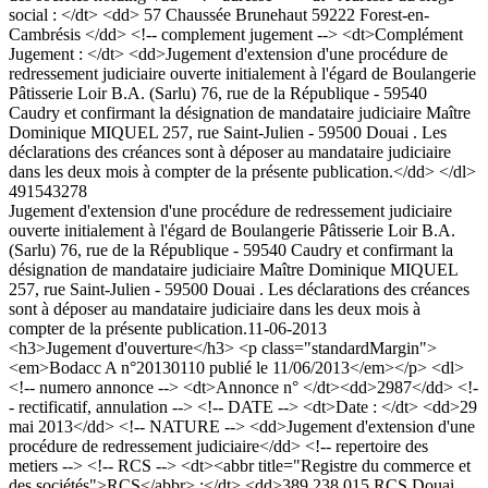
social : </dt> <dd> 57 Chaussée Brunehaut 59222 Forest-en-
Cambrésis </dd> <!-- complement jugement --> <dt>Complément
Jugement : </dt> <dd>Jugement d'extension d'une procédure de
redressement judiciaire ouverte initialement à l'égard de Boulangerie
Pâtisserie Loir B.A. (Sarlu) 76, rue de la République - 59540
Caudry et confirmant la désignation de mandataire judiciaire Maître
Dominique MIQUEL 257, rue Saint-Julien - 59500 Douai . Les
déclarations des créances sont à déposer au mandataire judiciaire
dans les deux mois à compter de la présente publication.</dd> </dl>
491543278
Jugement d'extension d'une procédure de redressement judiciaire
ouverte initialement à l'égard de Boulangerie Pâtisserie Loir B.A.
(Sarlu) 76, rue de la République - 59540 Caudry et confirmant la
désignation de mandataire judiciaire Maître Dominique MIQUEL
257, rue Saint-Julien - 59500 Douai . Les déclarations des créances
sont à déposer au mandataire judiciaire dans les deux mois à
compter de la présente publication.
11-06-2013
<h3>Jugement d'ouverture</h3> <p class="standardMargin">
<em>Bodacc A n°20130110 publié le 11/06/2013</em></p> <dl>
<!-- numero annonce --> <dt>Annonce n° </dt><dd>2987</dd> <!-
- rectificatif, annulation --> <!-- DATE --> <dt>Date : </dt> <dd>29
mai 2013</dd> <!-- NATURE --> <dd>Jugement d'extension d'une
procédure de redressement judiciaire</dd> <!-- repertoire des
metiers --> <!-- RCS --> <dt><abbr title="Registre du commerce et
des sociétés">RCS</abbr> :</dt> <dd>389 238 015 RCS Douai