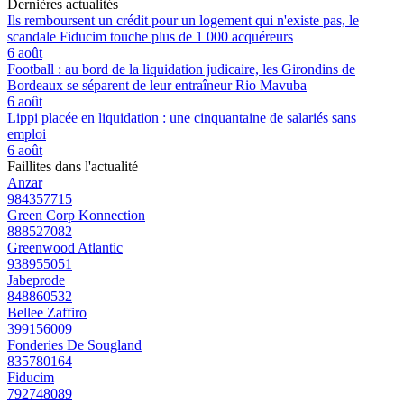
Dernières actualités
Ils remboursent un crédit pour un logement qui n'existe pas, le
scandale Fiducim touche plus de 1 000 acquéreurs
6 août
Football : au bord de la liquidation judicaire, les Girondins de
Bordeaux se séparent de leur entraîneur Rio Mavuba
6 août
Lippi placée en liquidation : une cinquantaine de salariés sans
emploi
6 août
Faillites dans l'actualité
Anzar
984357715
Green Corp Konnection
888527082
Greenwood Atlantic
938955051
Jabeprode
848860532
Bellee Zaffiro
399156009
Fonderies De Sougland
835780164
Fiducim
792748089