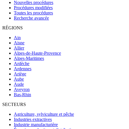
Nouvelles procédures
Procédures modifiées
Toutes les procédures
Recherche avancée
RÉGIONS
Ain
Aisne
Allier
Alpes-de-Haute-Provence
Alpes-Maritimes
Ardèche
Ardennes
Ariège
Aube
Aude
Aveyron
Bas-Rhin
SECTEURS
Agriculture, sylviculture et pêche
Industries extractives
Industrie manufacturière