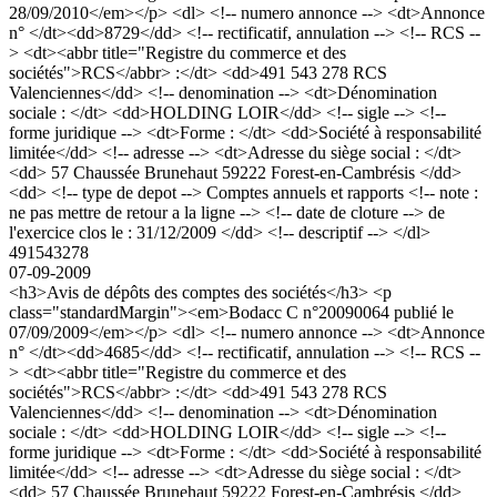
28/09/2010</em></p> <dl> <!-- numero annonce --> <dt>Annonce
n° </dt><dd>8729</dd> <!-- rectificatif, annulation --> <!-- RCS --
> <dt><abbr title="Registre du commerce et des
sociétés">RCS</abbr> :</dt> <dd>491 543 278 RCS
Valenciennes</dd> <!-- denomination --> <dt>Dénomination
sociale : </dt> <dd>HOLDING LOIR</dd> <!-- sigle --> <!--
forme juridique --> <dt>Forme : </dt> <dd>Société à responsabilité
limitée</dd> <!-- adresse --> <dt>Adresse du siège social : </dt>
<dd> 57 Chaussée Brunehaut 59222 Forest-en-Cambrésis </dd>
<dd> <!-- type de depot --> Comptes annuels et rapports <!-- note :
ne pas mettre de retour a la ligne --> <!-- date de cloture --> de
l'exercice clos le : 31/12/2009 </dd> <!-- descriptif --> </dl>
491543278
07-09-2009
<h3>Avis de dépôts des comptes des sociétés</h3> <p
class="standardMargin"><em>Bodacc C n°20090064 publié le
07/09/2009</em></p> <dl> <!-- numero annonce --> <dt>Annonce
n° </dt><dd>4685</dd> <!-- rectificatif, annulation --> <!-- RCS --
> <dt><abbr title="Registre du commerce et des
sociétés">RCS</abbr> :</dt> <dd>491 543 278 RCS
Valenciennes</dd> <!-- denomination --> <dt>Dénomination
sociale : </dt> <dd>HOLDING LOIR</dd> <!-- sigle --> <!--
forme juridique --> <dt>Forme : </dt> <dd>Société à responsabilité
limitée</dd> <!-- adresse --> <dt>Adresse du siège social : </dt>
<dd> 57 Chaussée Brunehaut 59222 Forest-en-Cambrésis </dd>