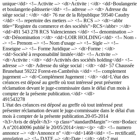
unique</dd> <!-- Activite --> <dt>Activite : </dt> <dd>Boulangerie
et boulangerie-pâtisserie</dd> <!-- adresse --> <dt> Adresse du
siège social : </dt> <dd> 76 rue de la République 59540 Caudry
</dd> <!-- repertoire des metiers --> <!-- RCS --> <dt><abbr
title="Registre du commerce et des sociétés">RCS</abbr> :</dt>
<dd>491 543 278 RCS Valenciennes </dd> <!-- denomination -->
<dt>Dénomination :</dt> <dd>LOIR HOLDING</dd> <!-- Nom -
-> <!-- Prenom --> <!-- Nom d'usage --> <!-- Sigle --> <!--
Enseigne --> <!-- Forme Juridique --> <dt>Forme : </dt>
<dd>Société à responsabilité limitée</dd> <!-- Activite -->
<dt>Activite : </dt> <dd>Activités des sociétés holding</dd> <!--
adresse --> <dt> Adresse du siège social : </dt> <dd> 57 Chaussée
Brunehaut 59222 Forest-en-Cambrésis </dd> <!-- complement
jugement --> <dt>Complément Jugement : </dt> <dd>L'état des
créances est déposé au greffe où tout intéressé peut présenter
réclamation devant le juge-commissaire dans le délai d'un mois à
compter de la présente publication.</dd> </dl>
491543278
L'état des créances est déposé au greffe où tout intéressé peut
présenter réclamation devant le juge-commissaire dans le délai d'un
mois à compter de la présente publication.
20-05-2014
<h3>Avis de dépôt</h3> <p class="standardMargin"><em>Bodacc
A n°20140096 publié le 20/05/2014</em></p> <dl> <!-- numero
annonce --> <dt>Annonce n° </dt><dd>1468</dd> <!-- rectificatif,
annulation --> <!-- DATE --> <dt>Date : </dt> <dd>7 mai