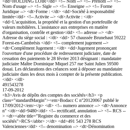
<dd>HOLDING LOIR</dd> <!-- Nom --> <!-- Prenom --> <!--
Nom d'usage --> <!-- Sigle --> <!-- Enseigne --> <!-- Forme
Juridique --> <dt>Forme : </dt> <dd>Société à responsabilité
limitée</dd> <!-- Activite --> <dt>Activite : </dt>
<dd>L'acquisition, la propriété et la gestion d'un portefeuille de
valeurs mobilières. L'assistance aux entreprises en matière
d'organisation, contrôle et gestion</dd> <!-- adresse --> <dt>
Adresse du siège social : </dt> <dd> 57 chaussée Brunehaut 59222
Forest-en-Cambrésis </dd> <!-- complement jugement -->
<dt>Complément Jugement : </dt> <dd>Jugement prononçant
l'ouverture d'une procédure de redressement judiciaire, date de
cessation des paiements le 28 février 2013 désignant : mandataire
judiciaire Maître Dominique Miquel 257 rue Saint Julien 59500
douai. Les déclarations des créances sont à déposer au mandataire
judiciaire dans les deux mois à compter de la présente publication.
</dd> </dl>
491543278
17-09-2012
<h3>Avis de dépôts des comptes des sociétés</h3> <p
class="standardMargin"><em>Bodacc C n°20120067 publié le
17/09/2012</em></p> <dl> <!-- numero annonce --> <dt>Annonce
n° </dt><dd>9480</dd> <!-- rectificatif, annulation --> <!-- RCS --
> <dt><abbr title="Registre du commerce et des
sociétés">RCS</abbr> :</dt> <dd>491 543 278 RCS
Valenciennes</dd> <!-- denomination --> <dt>Dénomination