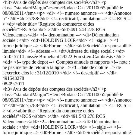
<h3>Avis de dépôts des comptes des sociétés</h3> <p
class="standardMargin"><em>Bodacc C n°20110055 publié le
08/09/2011</em></p> <dl> <!-- numero annonce --> <dt>Annonce
n° </dt><dd>5788</dd> <!-- rectificatif, annulation --> <!-- RCS --
> <dt><abbr title="Registre du commerce et des
sociétés">RCS</abbr> :</dt> <dd>491 543 278 RCS
Valenciennes</dd> <!-- denomination --> <dt>Dénomination
sociale : </dt> <dd>HOLDING LOIR</dd> <!-- sigle --> <!--
forme juridique --> <dt>Forme : </dt> <dd>Société à responsabilité
limitée</dd> <!-- adresse --> <dt>Adresse du siège social : </dt>
<dd> 57 Chaussée Brunehaut 59222 Forest-en-Cambrésis </dd>
<dd> <!-- type de depot --> Comptes annuels et rapports <!-- note :
ne pas mettre de retour a la ligne --> <!-- date de cloture --> de
l'exercice clos le : 31/12/2010 </dd> <!-- descriptif --> </dl>
491543278
08-09-2011
<h3>Avis de dépôts des comptes des sociétés</h3> <p
class="standardMargin"><em>Bodacc C n°20110055 publié le
08/09/2011</em></p> <dl> <!-- numero annonce --> <dt>Annonce
n° </dt><dd>5788</dd> <!-- rectificatif, annulation --> <!-- RCS --
> <dt><abbr title="Registre du commerce et des
sociétés">RCS</abbr> :</dt> <dd>491 543 278 RCS
Valenciennes</dd> <!-- denomination --> <dt>Dénomination
sociale : </dt> <dd>HOLDING LOIR</dd> <!-- sigle --> <!--
forme juridique --> <dt>Forme : </dt> <dd>Société à responsabilité