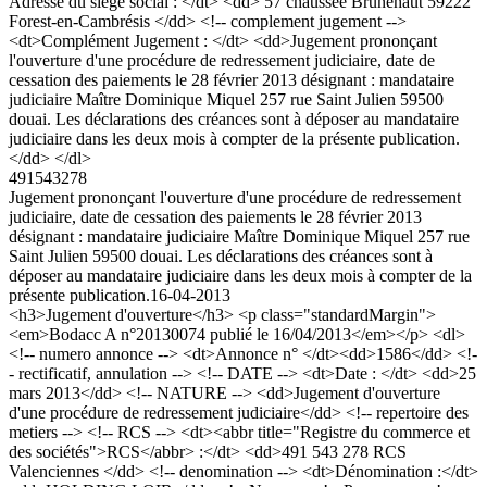
Adresse du siège social : </dt> <dd> 57 chaussée Brunehaut 59222
Forest-en-Cambrésis </dd> <!-- complement jugement -->
<dt>Complément Jugement : </dt> <dd>Jugement prononçant
l'ouverture d'une procédure de redressement judiciaire, date de
cessation des paiements le 28 février 2013 désignant : mandataire
judiciaire Maître Dominique Miquel 257 rue Saint Julien 59500
douai. Les déclarations des créances sont à déposer au mandataire
judiciaire dans les deux mois à compter de la présente publication.
</dd> </dl>
491543278
Jugement prononçant l'ouverture d'une procédure de redressement
judiciaire, date de cessation des paiements le 28 février 2013
désignant : mandataire judiciaire Maître Dominique Miquel 257 rue
Saint Julien 59500 douai. Les déclarations des créances sont à
déposer au mandataire judiciaire dans les deux mois à compter de la
présente publication.
16-04-2013
<h3>Jugement d'ouverture</h3> <p class="standardMargin">
<em>Bodacc A n°20130074 publié le 16/04/2013</em></p> <dl>
<!-- numero annonce --> <dt>Annonce n° </dt><dd>1586</dd> <!-
- rectificatif, annulation --> <!-- DATE --> <dt>Date : </dt> <dd>25
mars 2013</dd> <!-- NATURE --> <dd>Jugement d'ouverture
d'une procédure de redressement judiciaire</dd> <!-- repertoire des
metiers --> <!-- RCS --> <dt><abbr title="Registre du commerce et
des sociétés">RCS</abbr> :</dt> <dd>491 543 278 RCS
Valenciennes </dd> <!-- denomination --> <dt>Dénomination :</dt>