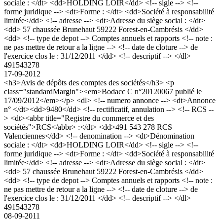
sociale : </dt> <dd>HOLDING LOIR</dd> <!-- sigle --> <!--
forme juridique --> <dt>Forme : </dt> <dd>Société à responsabilité
limitée</dd> <!-- adresse --> <dt>Adresse du siège social : </dt>
<dd> 57 chaussée Brunehaut 59222 Forest-en-Cambrésis </dd>
<dd> <!-- type de depot --> Comptes annuels et rapports <!-- note :
ne pas mettre de retour a la ligne --> <!-- date de cloture --> de
l'exercice clos le : 31/12/2011 </dd> <!-- descriptif --> </dl>
491543278
17-09-2012
<h3>Avis de dépôts des comptes des sociétés</h3> <p
class="standardMargin"><em>Bodacc C n°20120067 publié le
17/09/2012</em></p> <dl> <!-- numero annonce --> <dt>Annonce
n° </dt><dd>9480</dd> <!-- rectificatif, annulation --> <!-- RCS --
> <dt><abbr title="Registre du commerce et des
sociétés">RCS</abbr> :</dt> <dd>491 543 278 RCS
Valenciennes</dd> <!-- denomination --> <dt>Dénomination
sociale : </dt> <dd>HOLDING LOIR</dd> <!-- sigle --> <!--
forme juridique --> <dt>Forme : </dt> <dd>Société à responsabilité
limitée</dd> <!-- adresse --> <dt>Adresse du siège social : </dt>
<dd> 57 chaussée Brunehaut 59222 Forest-en-Cambrésis </dd>
<dd> <!-- type de depot --> Comptes annuels et rapports <!-- note :
ne pas mettre de retour a la ligne --> <!-- date de cloture --> de
l'exercice clos le : 31/12/2011 </dd> <!-- descriptif --> </dl>
491543278
08-09-2011