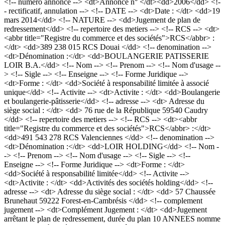
<!-- numero annonce --> <dt>Annonce n° </dt><dd>2006</dd> <!-
- rectificatif, annulation --> <!-- DATE --> <dt>Date : </dt> <dd>19
mars 2014</dd> <!-- NATURE --> <dd>Jugement de plan de
redressement</dd> <!-- repertoire des metiers --> <!-- RCS --> <dt>
<abbr title="Registre du commerce et des sociétés">RCS</abbr> :
</dt> <dd>389 238 015 RCS Douai </dd> <!-- denomination -->
<dt>Dénomination :</dt> <dd>BOULANGERIE PATISSERIE
LOIR B.A.</dd> <!-- Nom --> <!-- Prenom --> <!-- Nom d'usage --
> <!-- Sigle --> <!-- Enseigne --> <!-- Forme Juridique -->
<dt>Forme : </dt> <dd>Société à responsabilité limitée à associé
unique</dd> <!-- Activite --> <dt>Activite : </dt> <dd>Boulangerie
et boulangerie-pâtisserie</dd> <!-- adresse --> <dt> Adresse du
siège social : </dt> <dd> 76 rue de la République 59540 Caudry
</dd> <!-- repertoire des metiers --> <!-- RCS --> <dt><abbr
title="Registre du commerce et des sociétés">RCS</abbr> :</dt>
<dd>491 543 278 RCS Valenciennes </dd> <!-- denomination -->
<dt>Dénomination :</dt> <dd>LOIR HOLDING</dd> <!-- Nom -
-> <!-- Prenom --> <!-- Nom d'usage --> <!-- Sigle --> <!--
Enseigne --> <!-- Forme Juridique --> <dt>Forme : </dt>
<dd>Société à responsabilité limitée</dd> <!-- Activite -->
<dt>Activite : </dt> <dd>Activités des sociétés holding</dd> <!--
adresse --> <dt> Adresse du siège social : </dt> <dd> 57 Chaussée
Brunehaut 59222 Forest-en-Cambrésis </dd> <!-- complement
jugement --> <dt>Complément Jugement : </dt> <dd>Jugement
arrêtant le plan de redressement, durée du plan 10 ANNEES nomme