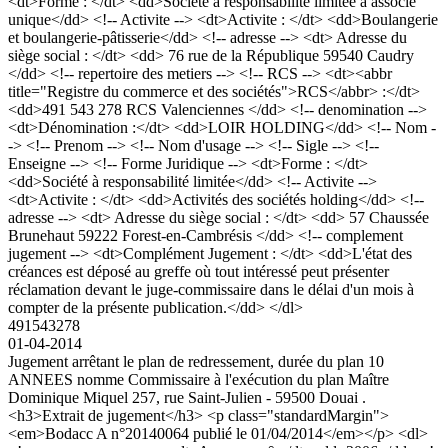
<dt>Forme : </dt> <dd>Société à responsabilité limitée à associé
unique</dd> <!-- Activite --> <dt>Activite : </dt> <dd>Boulangerie
et boulangerie-pâtisserie</dd> <!-- adresse --> <dt> Adresse du
siège social : </dt> <dd> 76 rue de la République 59540 Caudry
</dd> <!-- repertoire des metiers --> <!-- RCS --> <dt><abbr
title="Registre du commerce et des sociétés">RCS</abbr> :</dt>
<dd>491 543 278 RCS Valenciennes </dd> <!-- denomination -->
<dt>Dénomination :</dt> <dd>LOIR HOLDING</dd> <!-- Nom -
-> <!-- Prenom --> <!-- Nom d'usage --> <!-- Sigle --> <!--
Enseigne --> <!-- Forme Juridique --> <dt>Forme : </dt>
<dd>Société à responsabilité limitée</dd> <!-- Activite -->
<dt>Activite : </dt> <dd>Activités des sociétés holding</dd> <!--
adresse --> <dt> Adresse du siège social : </dt> <dd> 57 Chaussée
Brunehaut 59222 Forest-en-Cambrésis </dd> <!-- complement
jugement --> <dt>Complément Jugement : </dt> <dd>L'état des
créances est déposé au greffe où tout intéressé peut présenter
réclamation devant le juge-commissaire dans le délai d'un mois à
compter de la présente publication.</dd> </dl>
491543278
01-04-2014
Jugement arrêtant le plan de redressement, durée du plan 10
ANNEES nomme Commissaire à l'exécution du plan Maître
Dominique Miquel 257, rue Saint-Julien - 59500 Douai .
<h3>Extrait de jugement</h3> <p class="standardMargin">
<em>Bodacc A n°20140064 publié le 01/04/2014</em></p> <dl>