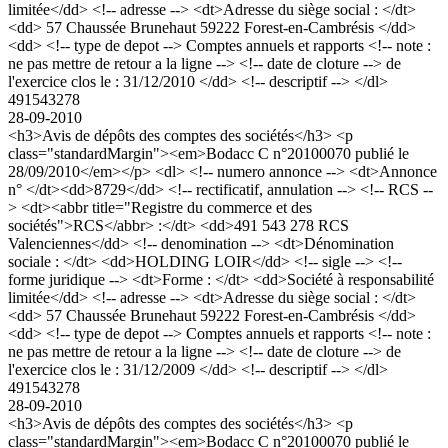
limitée</dd> <!-- adresse --> <dt>Adresse du siège social : </dt>
<dd> 57 Chaussée Brunehaut 59222 Forest-en-Cambrésis </dd>
<dd> <!-- type de depot --> Comptes annuels et rapports <!-- note :
ne pas mettre de retour a la ligne --> <!-- date de cloture --> de
l'exercice clos le : 31/12/2010 </dd> <!-- descriptif --> </dl>
491543278
28-09-2010
<h3>Avis de dépôts des comptes des sociétés</h3> <p
class="standardMargin"><em>Bodacc C n°20100070 publié le
28/09/2010</em></p> <dl> <!-- numero annonce --> <dt>Annonce
n° </dt><dd>8729</dd> <!-- rectificatif, annulation --> <!-- RCS --
> <dt><abbr title="Registre du commerce et des
sociétés">RCS</abbr> :</dt> <dd>491 543 278 RCS
Valenciennes</dd> <!-- denomination --> <dt>Dénomination
sociale : </dt> <dd>HOLDING LOIR</dd> <!-- sigle --> <!--
forme juridique --> <dt>Forme : </dt> <dd>Société à responsabilité
limitée</dd> <!-- adresse --> <dt>Adresse du siège social : </dt>
<dd> 57 Chaussée Brunehaut 59222 Forest-en-Cambrésis </dd>
<dd> <!-- type de depot --> Comptes annuels et rapports <!-- note :
ne pas mettre de retour a la ligne --> <!-- date de cloture --> de
l'exercice clos le : 31/12/2009 </dd> <!-- descriptif --> </dl>
491543278
28-09-2010
<h3>Avis de dépôts des comptes des sociétés</h3> <p
class="standardMargin"><em>Bodacc C n°20100070 publié le