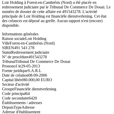
Loir Holding à Forest-en-Cambrésis (Nord) a été placée en
redressement judiciaire par le Tribunal De Commerce De Douai. Le
numéro de dossier de cette affaire est 491543278. L'activité
principale de Loir Holding est financiële dienstverlening. Cet état
des créances est déposé au greffe. Aucun rapport n'est (encore)
disponible.
Informations générales
Raison sociale
Loir Holding
Ville
Forest-en-Cambrésis (Nord)
SIREN
491 543 278
Statut
Redressement judiciaire
N° de procédure
491543278
Tribunal
Tribunal De Commerce De Douai
Prononcé le
29-05-2013
Forme juridique
S.A.R.L
Date de création
08-09-2006
Capital libéré
80.000,00 EURO
Secteur d'activité
Groupe
Financiële dienstverlening
Code principal
64
Code secondaire
6420
Établissements / adresses
Depuis
Type
Adresse
Adresse d'établissement