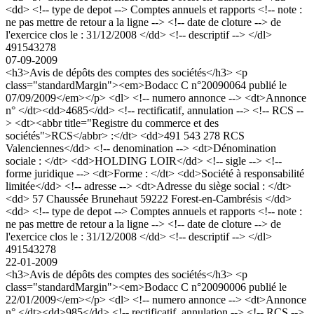
<dd> <!-- type de depot --> Comptes annuels et rapports <!-- note :
ne pas mettre de retour a la ligne --> <!-- date de cloture --> de
l'exercice clos le : 31/12/2008 </dd> <!-- descriptif --> </dl>
491543278
07-09-2009
<h3>Avis de dépôts des comptes des sociétés</h3> <p
class="standardMargin"><em>Bodacc C n°20090064 publié le
07/09/2009</em></p> <dl> <!-- numero annonce --> <dt>Annonce
n° </dt><dd>4685</dd> <!-- rectificatif, annulation --> <!-- RCS --
> <dt><abbr title="Registre du commerce et des
sociétés">RCS</abbr> :</dt> <dd>491 543 278 RCS
Valenciennes</dd> <!-- denomination --> <dt>Dénomination
sociale : </dt> <dd>HOLDING LOIR</dd> <!-- sigle --> <!--
forme juridique --> <dt>Forme : </dt> <dd>Société à responsabilité
limitée</dd> <!-- adresse --> <dt>Adresse du siège social : </dt>
<dd> 57 Chaussée Brunehaut 59222 Forest-en-Cambrésis </dd>
<dd> <!-- type de depot --> Comptes annuels et rapports <!-- note :
ne pas mettre de retour a la ligne --> <!-- date de cloture --> de
l'exercice clos le : 31/12/2008 </dd> <!-- descriptif --> </dl>
491543278
22-01-2009
<h3>Avis de dépôts des comptes des sociétés</h3> <p
class="standardMargin"><em>Bodacc C n°20090006 publié le
22/01/2009</em></p> <dl> <!-- numero annonce --> <dt>Annonce
n° </dt><dd>985</dd> <!-- rectificatif, annulation --> <!-- RCS -->