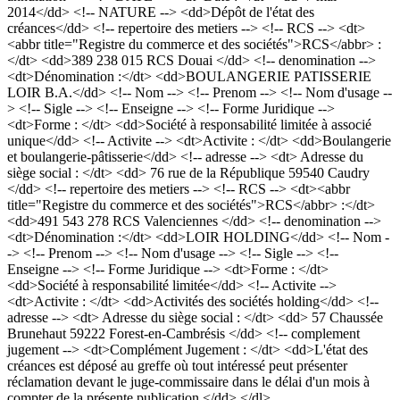
2014</dd> <!-- NATURE --> <dd>Dépôt de l'état des
créances</dd> <!-- repertoire des metiers --> <!-- RCS --> <dt>
<abbr title="Registre du commerce et des sociétés">RCS</abbr> :
</dt> <dd>389 238 015 RCS Douai </dd> <!-- denomination -->
<dt>Dénomination :</dt> <dd>BOULANGERIE PATISSERIE
LOIR B.A.</dd> <!-- Nom --> <!-- Prenom --> <!-- Nom d'usage --
> <!-- Sigle --> <!-- Enseigne --> <!-- Forme Juridique -->
<dt>Forme : </dt> <dd>Société à responsabilité limitée à associé
unique</dd> <!-- Activite --> <dt>Activite : </dt> <dd>Boulangerie
et boulangerie-pâtisserie</dd> <!-- adresse --> <dt> Adresse du
siège social : </dt> <dd> 76 rue de la République 59540 Caudry
</dd> <!-- repertoire des metiers --> <!-- RCS --> <dt><abbr
title="Registre du commerce et des sociétés">RCS</abbr> :</dt>
<dd>491 543 278 RCS Valenciennes </dd> <!-- denomination -->
<dt>Dénomination :</dt> <dd>LOIR HOLDING</dd> <!-- Nom -
-> <!-- Prenom --> <!-- Nom d'usage --> <!-- Sigle --> <!--
Enseigne --> <!-- Forme Juridique --> <dt>Forme : </dt>
<dd>Société à responsabilité limitée</dd> <!-- Activite -->
<dt>Activite : </dt> <dd>Activités des sociétés holding</dd> <!--
adresse --> <dt> Adresse du siège social : </dt> <dd> 57 Chaussée
Brunehaut 59222 Forest-en-Cambrésis </dd> <!-- complement
jugement --> <dt>Complément Jugement : </dt> <dd>L'état des
créances est déposé au greffe où tout intéressé peut présenter
réclamation devant le juge-commissaire dans le délai d'un mois à
compter de la présente publication.</dd> </dl>