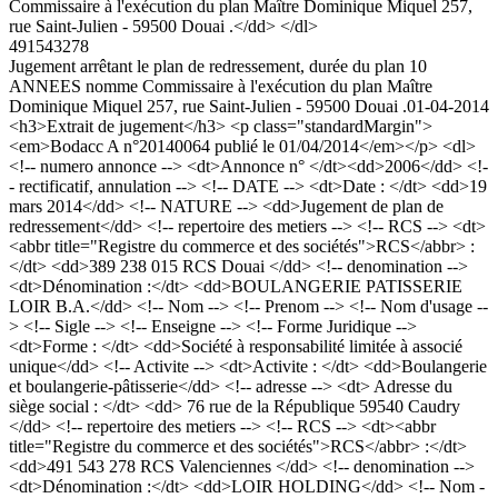
Commissaire à l'exécution du plan Maître Dominique Miquel 257,
rue Saint-Julien - 59500 Douai .</dd> </dl>
491543278
Jugement arrêtant le plan de redressement, durée du plan 10
ANNEES nomme Commissaire à l'exécution du plan Maître
Dominique Miquel 257, rue Saint-Julien - 59500 Douai .
01-04-2014
<h3>Extrait de jugement</h3> <p class="standardMargin">
<em>Bodacc A n°20140064 publié le 01/04/2014</em></p> <dl>
<!-- numero annonce --> <dt>Annonce n° </dt><dd>2006</dd> <!-
- rectificatif, annulation --> <!-- DATE --> <dt>Date : </dt> <dd>19
mars 2014</dd> <!-- NATURE --> <dd>Jugement de plan de
redressement</dd> <!-- repertoire des metiers --> <!-- RCS --> <dt>
<abbr title="Registre du commerce et des sociétés">RCS</abbr> :
</dt> <dd>389 238 015 RCS Douai </dd> <!-- denomination -->
<dt>Dénomination :</dt> <dd>BOULANGERIE PATISSERIE
LOIR B.A.</dd> <!-- Nom --> <!-- Prenom --> <!-- Nom d'usage --
> <!-- Sigle --> <!-- Enseigne --> <!-- Forme Juridique -->
<dt>Forme : </dt> <dd>Société à responsabilité limitée à associé
unique</dd> <!-- Activite --> <dt>Activite : </dt> <dd>Boulangerie
et boulangerie-pâtisserie</dd> <!-- adresse --> <dt> Adresse du
siège social : </dt> <dd> 76 rue de la République 59540 Caudry
</dd> <!-- repertoire des metiers --> <!-- RCS --> <dt><abbr
title="Registre du commerce et des sociétés">RCS</abbr> :</dt>
<dd>491 543 278 RCS Valenciennes </dd> <!-- denomination -->
<dt>Dénomination :</dt> <dd>LOIR HOLDING</dd> <!-- Nom -