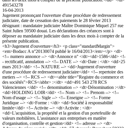
491543278
16-04-2013
Jugement prononçant l'ouverture d'une procédure de redressement
judiciaire, date de cessation des paiements le 28 février 2013
désignant : mandataire judiciaire Maître Dominique Miquel 257 rue
Saint Julien 59500 douai. Les déclarations des créances sont à
déposer au mandataire judiciaire dans les deux mois à compter de la
présente publication.
<h3>Jugement d'ouverture</h3> <p class="standardMargin">
<em>Bodacc A n°20130074 publié le 16/04/2013</em></p> <dl>
<!-- numero annonce --> <dt>Annonce n° </dt><dd>1586</dd> <!-
- rectificatif, annulation --> <!-- DATE --> <dt>Date : </dt> <dd>25
mars 2013</dd> <!-- NATURE --> <dd>Jugement d'ouverture
d'une procédure de redressement judiciaire</dd> <!-- repertoire des
metiers --> <!-- RCS --> <dt><abbr title="Registre du commerce et
des sociétés">RCS</abbr> :</dt> <dd>491 543 278 RCS
Valenciennes </dd> <!-- denomination --> <dt>Dénomination :</dt>
<dd>HOLDING LOIR</dd> <!-- Nom --> <!-- Prenom --> <!--
Nom d'usage --> <!-- Sigle --> <!-- Enseigne --> <!-- Forme
Juridique --> <dt>Forme : </dt> <dd>Société à responsabilité
limitée</dd> <!-- Activite --> <dt>Activite : </dt>
<dd>L'acquisition, la propriété et la gestion d'un portefeuille de
valeurs mobilières. L'assistance aux entreprises en matière
d'organisation, contrôle et gestion</dd> <!-- adresse --> <dt>