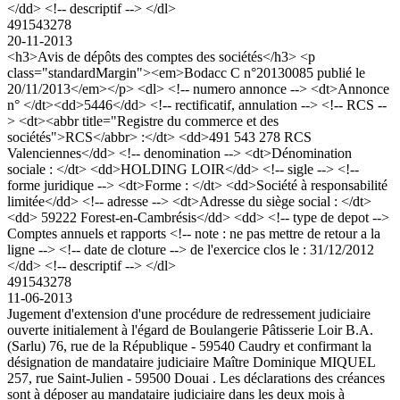
</dd> <!-- descriptif --> </dl>
491543278
20-11-2013
<h3>Avis de dépôts des comptes des sociétés</h3> <p
class="standardMargin"><em>Bodacc C n°20130085 publié le
20/11/2013</em></p> <dl> <!-- numero annonce --> <dt>Annonce
n° </dt><dd>5446</dd> <!-- rectificatif, annulation --> <!-- RCS --
> <dt><abbr title="Registre du commerce et des
sociétés">RCS</abbr> :</dt> <dd>491 543 278 RCS
Valenciennes</dd> <!-- denomination --> <dt>Dénomination
sociale : </dt> <dd>HOLDING LOIR</dd> <!-- sigle --> <!--
forme juridique --> <dt>Forme : </dt> <dd>Société à responsabilité
limitée</dd> <!-- adresse --> <dt>Adresse du siège social : </dt>
<dd> 59222 Forest-en-Cambrésis</dd> <dd> <!-- type de depot -->
Comptes annuels et rapports <!-- note : ne pas mettre de retour a la
ligne --> <!-- date de cloture --> de l'exercice clos le : 31/12/2012
</dd> <!-- descriptif --> </dl>
491543278
11-06-2013
Jugement d'extension d'une procédure de redressement judiciaire
ouverte initialement à l'égard de Boulangerie Pâtisserie Loir B.A.
(Sarlu) 76, rue de la République - 59540 Caudry et confirmant la
désignation de mandataire judiciaire Maître Dominique MIQUEL
257, rue Saint-Julien - 59500 Douai . Les déclarations des créances
sont à déposer au mandataire judiciaire dans les deux mois à