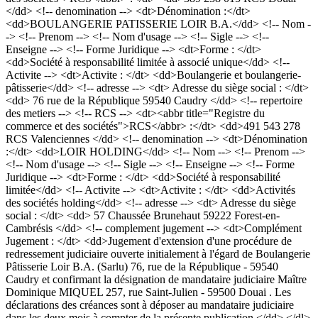
</dd> <!-- denomination --> <dt>Dénomination :</dt>
<dd>BOULANGERIE PATISSERIE LOIR B.A.</dd> <!-- Nom -
-> <!-- Prenom --> <!-- Nom d'usage --> <!-- Sigle --> <!--
Enseigne --> <!-- Forme Juridique --> <dt>Forme : </dt>
<dd>Société à responsabilité limitée à associé unique</dd> <!--
Activite --> <dt>Activite : </dt> <dd>Boulangerie et boulangerie-
pâtisserie</dd> <!-- adresse --> <dt> Adresse du siège social : </dt>
<dd> 76 rue de la République 59540 Caudry </dd> <!-- repertoire
des metiers --> <!-- RCS --> <dt><abbr title="Registre du
commerce et des sociétés">RCS</abbr> :</dt> <dd>491 543 278
RCS Valenciennes </dd> <!-- denomination --> <dt>Dénomination
:</dt> <dd>LOIR HOLDING</dd> <!-- Nom --> <!-- Prenom -->
<!-- Nom d'usage --> <!-- Sigle --> <!-- Enseigne --> <!-- Forme
Juridique --> <dt>Forme : </dt> <dd>Société à responsabilité
limitée</dd> <!-- Activite --> <dt>Activite : </dt> <dd>Activités
des sociétés holding</dd> <!-- adresse --> <dt> Adresse du siège
social : </dt> <dd> 57 Chaussée Brunehaut 59222 Forest-en-
Cambrésis </dd> <!-- complement jugement --> <dt>Complément
Jugement : </dt> <dd>Jugement d'extension d'une procédure de
redressement judiciaire ouverte initialement à l'égard de Boulangerie
Pâtisserie Loir B.A. (Sarlu) 76, rue de la République - 59540
Caudry et confirmant la désignation de mandataire judiciaire Maître
Dominique MIQUEL 257, rue Saint-Julien - 59500 Douai . Les
déclarations des créances sont à déposer au mandataire judiciaire
dans les deux mois à compter de la présente publication.</dd> </dl>