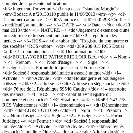
compter de la présente publication.
<h3>Jugement d'ouverture</h3> <p class="standardMargin">
<em>Bodacc A n°20130110 publié le 11/06/2013</em></p> <dl>
<!-- numero annonce --> <dt>Annonce n° </dt><dd>2987</dd> <!-
- rectificatif, annulation --> <!-- DATE --> <dt>Date : </dt> <dd>29
mai 2013</dd> <!-- NATURE --> <dd>Jugement d'extension d'une
procédure de redressement judiciaire</dd> <!-- repertoire des
metiers --> <!-- RCS --> <dt><abbr title="Registre du commerce et
des sociétés">RCS</abbr> :</dt> <dd>389 238 015 RCS Douai
</dd> <!-- denomination --> <dt>Dénomination :</dt>
<dd>BOULANGERIE PATISSERIE LOIR B.A.</dd> <!-- Nom -
-> <!-- Prenom --> <!-- Nom d'usage --> <!-- Sigle --> <!--
Enseigne --> <!-- Forme Juridique --> <dt>Forme : </dt>
<dd>Société à responsabilité limitée à associé unique</dd> <!--
Activite --> <dt>Activite : </dt> <dd>Boulangerie et boulangerie-
pâtisserie</dd> <!-- adresse --> <dt> Adresse du siège social : </dt>
<dd> 76 rue de la République 59540 Caudry </dd> <!-- repertoire
des metiers --> <!-- RCS --> <dt><abbr title="Registre du
commerce et des sociétés">RCS</abbr> :</dt> <dd>491 543 278
RCS Valenciennes </dd> <!-- denomination --> <dt>Dénomination
:</dt> <dd>LOIR HOLDING</dd> <!-- Nom --> <!-- Prenom -->
<!-- Nom d'usage --> <!-- Sigle --> <!-- Enseigne --> <!-- Forme
Juridique --> <dt>Forme : </dt> <dd>Société à responsabilité
limitée</dd> <!-- Activite --> <dt>Activite : </dt> <dd>Activités
des sociétés holding</dd> <!-- adresse --> <dt> Adresse du siège