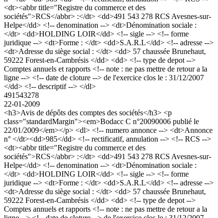
<dt><abbr title="Registre du commerce et des
sociétés">RCS</abbr> :</dt> <dd>491 543 278 RCS Avesnes-sur-
Helpe</dd> <!-- denomination --> <dt>Dénomination sociale :
</dt> <dd>HOLDING LOIR</dd> <!-- sigle --> <!-- forme
juridique --> <dt>Forme : </dt> <dd>S.A.R.L</dd> <!-- adresse -->
<dt>Adresse du siège social : </dt> <dd> 57 chaussée Brunehaut,
59222 Forest-en-Cambrésis </dd> <dd> <!-- type de depot -->
Comptes annuels et rapports <!-- note : ne pas mettre de retour a la
ligne --> <!-- date de cloture --> de l'exercice clos le : 31/12/2007
</dd> <!-- descriptif --> </dl>
491543278
22-01-2009
<h3>Avis de dépôts des comptes des sociétés</h3> <p
class="standardMargin"><em>Bodacc C n°20090006 publié le
22/01/2009</em></p> <dl> <!-- numero annonce --> <dt>Annonce
n° </dt><dd>985</dd> <!-- rectificatif, annulation --> <!-- RCS -->
<dt><abbr title="Registre du commerce et des
sociétés">RCS</abbr> :</dt> <dd>491 543 278 RCS Avesnes-sur-
Helpe</dd> <!-- denomination --> <dt>Dénomination sociale :
</dt> <dd>HOLDING LOIR</dd> <!-- sigle --> <!-- forme
juridique --> <dt>Forme : </dt> <dd>S.A.R.L</dd> <!-- adresse -->
<dt>Adresse du siège social : </dt> <dd> 57 chaussée Brunehaut,
59222 Forest-en-Cambrésis </dd> <dd> <!-- type de depot -->
Comptes annuels et rapports <!-- note : ne pas mettre de retour a la
ligne --> <!-- date de cloture --> de l'exercice clos le : 31/12/2007