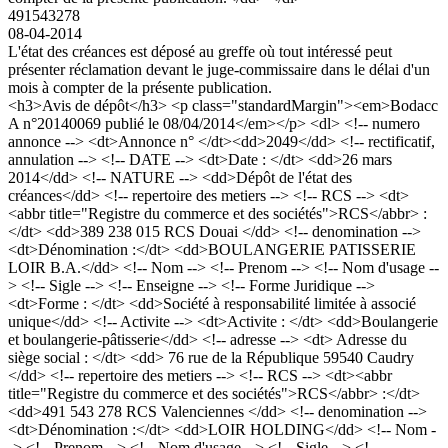
491543278
08-04-2014
L'état des créances est déposé au greffe où tout intéressé peut
présenter réclamation devant le juge-commissaire dans le délai d'un
mois à compter de la présente publication.
<h3>Avis de dépôt</h3> <p class="standardMargin"><em>Bodacc
A n°20140069 publié le 08/04/2014</em></p> <dl> <!-- numero
annonce --> <dt>Annonce n° </dt><dd>2049</dd> <!-- rectificatif,
annulation --> <!-- DATE --> <dt>Date : </dt> <dd>26 mars
2014</dd> <!-- NATURE --> <dd>Dépôt de l'état des
créances</dd> <!-- repertoire des metiers --> <!-- RCS --> <dt>
<abbr title="Registre du commerce et des sociétés">RCS</abbr> :
</dt> <dd>389 238 015 RCS Douai </dd> <!-- denomination -->
<dt>Dénomination :</dt> <dd>BOULANGERIE PATISSERIE
LOIR B.A.</dd> <!-- Nom --> <!-- Prenom --> <!-- Nom d'usage --
> <!-- Sigle --> <!-- Enseigne --> <!-- Forme Juridique -->
<dt>Forme : </dt> <dd>Société à responsabilité limitée à associé
unique</dd> <!-- Activite --> <dt>Activite : </dt> <dd>Boulangerie
et boulangerie-pâtisserie</dd> <!-- adresse --> <dt> Adresse du
siège social : </dt> <dd> 76 rue de la République 59540 Caudry
</dd> <!-- repertoire des metiers --> <!-- RCS --> <dt><abbr
title="Registre du commerce et des sociétés">RCS</abbr> :</dt>
<dd>491 543 278 RCS Valenciennes </dd> <!-- denomination -->
<dt>Dénomination :</dt> <dd>LOIR HOLDING</dd> <!-- Nom -
-> <!-- Prenom --> <!-- Nom d'usage --> <!-- Sigle --> <!--