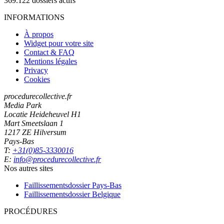
369.122
dossiers actifs
INFORMATIONS
À propos
Widget pour votre site
Contact & FAQ
Mentions légales
Privacy
Cookies
procedurecollective.fr
Media Park
Locatie Heideheuvel H1
Mart Smeetslaan 1
1217 ZE Hilversum
Pays-Bas
T:
+31(0)85-3330016
E:
info@procedurecollective.fr
Nos autres sites
Faillissementsdossier
Pays-Bas
Faillissementsdossier
Belgique
PROCÉDURES