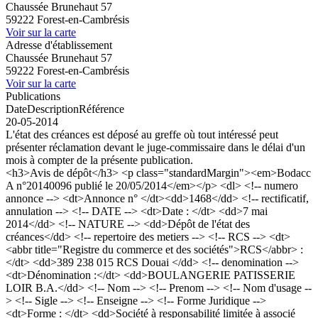
Chaussée Brunehaut 57
59222 Forest-en-Cambrésis
Voir sur la carte
Adresse d'établissement
Chaussée Brunehaut 57
59222 Forest-en-Cambrésis
Voir sur la carte
Publications
Date
Description
Référence
20-05-2014
L'état des créances est déposé au greffe où tout intéressé peut
présenter réclamation devant le juge-commissaire dans le délai d'un
mois à compter de la présente publication.
<h3>Avis de dépôt</h3> <p class="standardMargin"><em>Bodacc
A n°20140096 publié le 20/05/2014</em></p> <dl> <!-- numero
annonce --> <dt>Annonce n° </dt><dd>1468</dd> <!-- rectificatif,
annulation --> <!-- DATE --> <dt>Date : </dt> <dd>7 mai
2014</dd> <!-- NATURE --> <dd>Dépôt de l'état des
créances</dd> <!-- repertoire des metiers --> <!-- RCS --> <dt>
<abbr title="Registre du commerce et des sociétés">RCS</abbr> :
</dt> <dd>389 238 015 RCS Douai </dd> <!-- denomination -->
<dt>Dénomination :</dt> <dd>BOULANGERIE PATISSERIE
LOIR B.A.</dd> <!-- Nom --> <!-- Prenom --> <!-- Nom d'usage --
> <!-- Sigle --> <!-- Enseigne --> <!-- Forme Juridique -->
<dt>Forme : </dt> <dd>Société à responsabilité limitée à associé