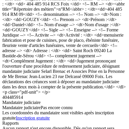
: </dt> <dd> 404 485 914 RCS Foix </dd> <!-- RM --> <dt><abbr
title="Répertoire des métiers">n°RM</abbr> : </dt><dd>404 485
914 RM 09</dd> <!-- denomination --> <!-- Nom --> <dt>Nom :
</dt> <dd>GOUZY</dd> <!-- Prenom --> <dt>Prénom :</dt>
<dd>Daniel</dd> <!-- Nom d'usage --> <dt>Nom d'usage :</dt>
<dd>GOUZY</dd> <!-- Sigle --> <!-- Enseigne --> <!-- Forme
Juridique --> <!-- Activite --> <dt>Activité : </dt> <dd>menuiserie
fabrication et pose de cuisines, pose de placo, ébéniste funéraire,
fleuriste vente d'articles funéraires, vente de cercueils</dd> <!--
adresse --> <dt> Adresse : </dt> <dd> Saint Roch 09240 La
Bastide-de-Sérou </dd> <!-- complement jugement -->
<dt>Complément Jugement : </dt> <dd>Jugement prononçant
l'ouverture d'une procédure de redressement judiciaire, désignant
mandataire judiciaire Selarl Brenac et Associes Prise en la Personne
de Me Brenac Jean-Lucien 23 rue Delcassé 09000 Foix. Les
déclarations des créances sont à déposer au mandataire judiciaire
dans les deux mois à compter de la présente publication.</dd> </dl>
<p class="pdf-unit"> </p>
404485914
Mandataire judiciaire
Mandataire judiciaire
Pas encore connu
Les coordonnées du mandataire sont visibles après inscription
gratuite
Inscription gratuite
Rapports
Aucun rapport n'est encore disponible. Dès qu'un rapport sera