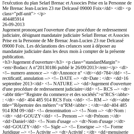
l'exécution du plan Selarl Brenac et Associes Prise en la Personne de
Me Brenac Jean-Lucien 23 rue Delcassé 09000 Foix</dd> </dl> <p
class="pdf-unit"> </p>
404485914
26-09-2013
Jugement prononçant l'ouverture d'une procédure de redressement
judiciaire, désignant mandataire judiciaire Selarl Brenac et Associes
Prise en la Personne de Me Brenac Jean-Lucien 23 rue Delcassé
09000 Foix. Les déclarations des créances sont à déposer au
mandataire judiciaire dans les deux mois à compter de la présente
publication.
<h3>Jugement d'ouverture</h3> <p class="standardMargin">
<em>Bodacc A n°20130186 publié le 26/09/2013</em></p> <dl>
<!-- numero annonce --> <dt>Annonce n° </dt><dd>784</dd> <!--
rectificatif, annulation --> <!-- DATE --> <dt>Date : </dt> <dd>16
septembre 2013</dd> <!-- NATURE --> <dd>Jugement d'ouverture
d'une procédure de redressement judiciaire</dd> <!-- RCS --> <dt>
<abbr title="Registre du commerce et des sociétés">n°RCS</abbr>
: </dt> <dd> 404 485 914 RCS Foix </dd> <!-- RM --> <dt><abbr
title="Répertoire des métiers">n°RM</abbr> : </dt><dd>404 485
914 RM 09</dd> <!-- denomination --> <!-- Nom --> <dt>Nom :
</dt> <dd>GOUZY</dd> <!-- Prenom --> <dt>Prénom :</dt>
<dd>Daniel</dd> <!-- Nom d'usage --> <dt>Nom d'usage :</dt>
<dd>GOUZY</dd> <!-- Sigle --> <!-- Enseigne --> <!-- Forme
Juridique --> <!-- Activite --> <dt>Activité : </dt> <dd>menuiserie