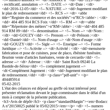
- rectificatif, annulation --> <!-- DATE --> <dt>Date : </dt>
<dd>2016-12-05</dd> <!-- NATURE --> <dd>Jugement modifiant
le plan de redressement</dd> <!-- RCS --> <dt> <abbr
title="Registre du commerce et des sociétés">n°RCS</abbr> : </dt>
<dd> 404 485 914 RCS Foix </dd> <!-- RM --> <dt><abbr
title="Répertoire des métiers">n°RM</abbr> : </dt><dd>404 485
914 RM 09</dd> <!-- denomination --> <!-- Nom --> <dt>Nom :
</dt> <dd>GOUZY</dd> <!-- Prenom --> <dt>Prénom :</dt>
<dd>Daniel</dd> <!-- Nom d'usage --> <dt>Nom d'usage :</dt>
<dd>GOUZY</dd> <!-- Sigle --> <!-- Enseigne --> <!-- Forme
Juridique --> <!-- Activite --> <dt>Activité : </dt> <dd>menuiserie
fabrication et pose de cuisines, pose de placo, ébéniste funéraire,
fleuriste vente d'articles funéraires, vente de cercueils</dd> <!--
adresse --> <dt> Adresse : </dt> <dd> Saint Roch 09240 La
Bastide-de-Sérou</dd> <!-- complement jugement -->
<dt>Complément Jugement : </dt> <dd>Jugement modifiant le plan
de redressement.</dd> </dl> <p class="pdf-unit"> </p>
404485914
05-02-2015
L'état des créances est déposé au greffe où tout intéressé peut
présenter réclamation devant le juge-commissaire dans le délai d'un
mois à compter de la présente publication.
<h3>Avis de dépôt</h3> <p class="standardMargin"><em>Bodacc
A n°20150025 publié le 05/02/2015</em></p> <dl> <!-- numero