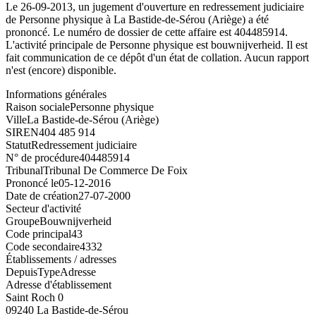
Le 26-09-2013, un jugement d'ouverture en redressement judiciaire
de Personne physique à La Bastide-de-Sérou (Ariège) a été
prononcé. Le numéro de dossier de cette affaire est 404485914.
L'activité principale de Personne physique est bouwnijverheid. Il est
fait communication de ce dépôt d'un état de collation. Aucun rapport
n'est (encore) disponible.
Informations générales
Raison sociale
Personne physique
Ville
La Bastide-de-Sérou (Ariège)
SIREN
404 485 914
Statut
Redressement judiciaire
N° de procédure
404485914
Tribunal
Tribunal De Commerce De Foix
Prononcé le
05-12-2016
Date de création
27-07-2000
Secteur d'activité
Groupe
Bouwnijverheid
Code principal
43
Code secondaire
4332
Établissements / adresses
Depuis
Type
Adresse
Adresse d'établissement
Saint Roch 0
09240 La Bastide-de-Sérou