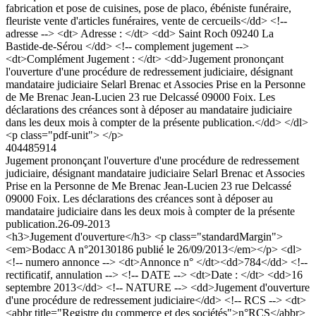
fabrication et pose de cuisines, pose de placo, ébéniste funéraire,
fleuriste vente d'articles funéraires, vente de cercueils</dd> <!--
adresse --> <dt> Adresse : </dt> <dd> Saint Roch 09240 La
Bastide-de-Sérou </dd> <!-- complement jugement -->
<dt>Complément Jugement : </dt> <dd>Jugement prononçant
l'ouverture d'une procédure de redressement judiciaire, désignant
mandataire judiciaire Selarl Brenac et Associes Prise en la Personne
de Me Brenac Jean-Lucien 23 rue Delcassé 09000 Foix. Les
déclarations des créances sont à déposer au mandataire judiciaire
dans les deux mois à compter de la présente publication.</dd> </dl>
<p class="pdf-unit"> </p>
404485914
Jugement prononçant l'ouverture d'une procédure de redressement
judiciaire, désignant mandataire judiciaire Selarl Brenac et Associes
Prise en la Personne de Me Brenac Jean-Lucien 23 rue Delcassé
09000 Foix. Les déclarations des créances sont à déposer au
mandataire judiciaire dans les deux mois à compter de la présente
publication.
26-09-2013
<h3>Jugement d'ouverture</h3> <p class="standardMargin">
<em>Bodacc A n°20130186 publié le 26/09/2013</em></p> <dl>
<!-- numero annonce --> <dt>Annonce n° </dt><dd>784</dd> <!--
rectificatif, annulation --> <!-- DATE --> <dt>Date : </dt> <dd>16
septembre 2013</dd> <!-- NATURE --> <dd>Jugement d'ouverture
d'une procédure de redressement judiciaire</dd> <!-- RCS --> <dt>
<abbr title="Registre du commerce et des sociétés">n°RCS</abbr>