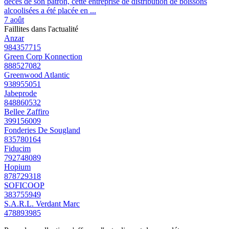
décès de son patron, cette entreprise de distribution de boissons
alcoolisées a été placée en ...
7 août
Faillites dans l'actualité
Anzar
984357715
Green Corp Konnection
888527082
Greenwood Atlantic
938955051
Jabeprode
848860532
Bellee Zaffiro
399156009
Fonderies De Sougland
835780164
Fiducim
792748089
Hopium
878729318
SOFICOOP
383755949
S.A.R.L. Verdant Marc
478893985