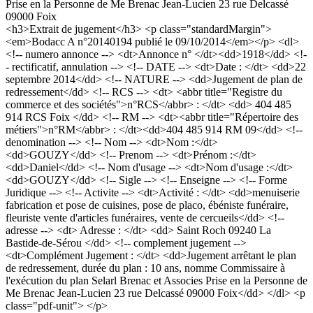
Prise en la Personne de Me Brenac Jean-Lucien 23 rue Delcassé
09000 Foix
<h3>Extrait de jugement</h3> <p class="standardMargin">
<em>Bodacc A n°20140194 publié le 09/10/2014</em></p> <dl>
<!-- numero annonce --> <dt>Annonce n° </dt><dd>1918</dd> <!-
- rectificatif, annulation --> <!-- DATE --> <dt>Date : </dt> <dd>22
septembre 2014</dd> <!-- NATURE --> <dd>Jugement de plan de
redressement</dd> <!-- RCS --> <dt> <abbr title="Registre du
commerce et des sociétés">n°RCS</abbr> : </dt> <dd> 404 485
914 RCS Foix </dd> <!-- RM --> <dt><abbr title="Répertoire des
métiers">n°RM</abbr> : </dt><dd>404 485 914 RM 09</dd> <!--
denomination --> <!-- Nom --> <dt>Nom :</dt>
<dd>GOUZY</dd> <!-- Prenom --> <dt>Prénom :</dt>
<dd>Daniel</dd> <!-- Nom d'usage --> <dt>Nom d'usage :</dt>
<dd>GOUZY</dd> <!-- Sigle --> <!-- Enseigne --> <!-- Forme
Juridique --> <!-- Activite --> <dt>Activité : </dt> <dd>menuiserie
fabrication et pose de cuisines, pose de placo, ébéniste funéraire,
fleuriste vente d'articles funéraires, vente de cercueils</dd> <!--
adresse --> <dt> Adresse : </dt> <dd> Saint Roch 09240 La
Bastide-de-Sérou </dd> <!-- complement jugement -->
<dt>Complément Jugement : </dt> <dd>Jugement arrêtant le plan
de redressement, durée du plan : 10 ans, nomme Commissaire à
l'exécution du plan Selarl Brenac et Associes Prise en la Personne de
Me Brenac Jean-Lucien 23 rue Delcassé 09000 Foix</dd> </dl> <p
class="pdf-unit"> </p>