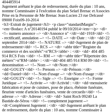
404485914
Jugement arrêtant le plan de redressement, durée du plan : 10 ans,
nomme Commissaire à l'exécution du plan Selarl Brenac et Associes
Prise en la Personne de Me Brenac Jean-Lucien 23 rue Delcassé
09000 Foix
09-10-2014
<h3>Extrait de jugement</h3> <p class="standardMargin">
<em>Bodacc A n°20140194 publié le 09/10/2014</em></p> <dl>
<!-- numero annonce --> <dt>Annonce n° </dt><dd>1918</dd> <!-
- rectificatif, annulation --> <!-- DATE --> <dt>Date : </dt> <dd>22
septembre 2014</dd> <!-- NATURE --> <dd>Jugement de plan de
redressement</dd> <!-- RCS --> <dt> <abbr title="Registre du
commerce et des sociétés">n°RCS</abbr> : </dt> <dd> 404 485
914 RCS Foix </dd> <!-- RM --> <dt><abbr title="Répertoire des
métiers">n°RM</abbr> : </dt><dd>404 485 914 RM 09</dd> <!--
denomination --> <!-- Nom --> <dt>Nom :</dt>
<dd>GOUZY</dd> <!-- Prenom --> <dt>Prénom :</dt>
<dd>Daniel</dd> <!-- Nom d'usage --> <dt>Nom d'usage :</dt>
<dd>GOUZY</dd> <!-- Sigle --> <!-- Enseigne --> <!-- Forme
Juridique --> <!-- Activite --> <dt>Activité : </dt> <dd>menuiserie
fabrication et pose de cuisines, pose de placo, ébéniste funéraire,
fleuriste vente d'articles funéraires, vente de cercueils</dd> <!--
adresse --> <dt> Adresse : </dt> <dd> Saint Roch 09240 La
Bastide-de-Sérou </dd> <!-- complement jugement -->
<dt>Complément Jugement : </dt> <dd>Jugement arrêtant le plan
de redressement, durée du plan : 10 ans, nomme Commissaire à