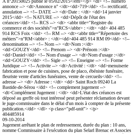
A n°20150025 publié le 05/02/2015</em></p> <dl> <!-- numero
annonce --> <dt>Annonce n° </dt><dd>719</dd> <!-- rectificatif,
annulation --> <!-- DATE --> <dt>Date : </dt> <dd>14 janvier
2015</dd> <!-- NATURE --> <dd>Dépôt de l'état des
créances</dd> <!-- RCS --> <dt> <abbr title="Registre du
commerce et des sociétés">n°RCS</abbr> : </dt> <dd> 404 485
914 RCS Foix </dd> <!-- RM --> <dt><abbr title="Répertoire des
métiers">n°RM</abbr> : </dt><dd>404 485 914 RM 09</dd> <!--
denomination --> <!-- Nom --> <dt>Nom :</dt>
<dd>GOUZY</dd> <!-- Prenom --> <dt>Prénom :</dt>
<dd>Daniel</dd> <!-- Nom d'usage --> <dt>Nom d'usage :</dt>
<dd>GOUZY</dd> <!-- Sigle --> <!-- Enseigne --> <!-- Forme
Juridique --> <!-- Activite --> <dt>Activité : </dt> <dd>menuiserie
fabrication et pose de cuisines, pose de placo, ébéniste funéraire,
fleuriste vente d'articles funéraires, vente de cercueils</dd> <!--
adresse --> <dt> Adresse : </dt> <dd> Saint Roch 09240 La
Bastide-de-Sérou </dd> <!-- complement jugement -->
<dt>Complément Jugement : </dt> <dd>L'état des créances est
déposé au greffe où tout intéressé peut présenter réclamation devant
le juge-commissaire dans le délai d'un mois à compter de la présente
publication.</dd> </dl> <p class="pdf-unit"> </p>
404485914
09-10-2014
Jugement arrêtant le plan de redressement, durée du plan : 10 ans,
nomme Commissaire à l'exécution du plan Selarl Brenac et Associes