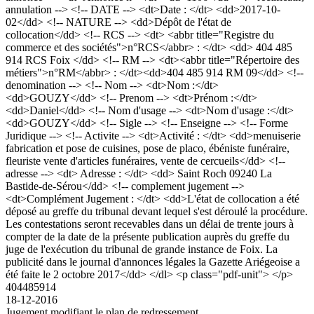
annulation --> <!-- DATE --> <dt>Date : </dt> <dd>2017-10-
02</dd> <!-- NATURE --> <dd>Dépôt de l'état de
collocation</dd> <!-- RCS --> <dt> <abbr title="Registre du
commerce et des sociétés">n°RCS</abbr> : </dt> <dd> 404 485
914 RCS Foix </dd> <!-- RM --> <dt><abbr title="Répertoire des
métiers">n°RM</abbr> : </dt><dd>404 485 914 RM 09</dd> <!--
denomination --> <!-- Nom --> <dt>Nom :</dt>
<dd>GOUZY</dd> <!-- Prenom --> <dt>Prénom :</dt>
<dd>Daniel</dd> <!-- Nom d'usage --> <dt>Nom d'usage :</dt>
<dd>GOUZY</dd> <!-- Sigle --> <!-- Enseigne --> <!-- Forme
Juridique --> <!-- Activite --> <dt>Activité : </dt> <dd>menuiserie
fabrication et pose de cuisines, pose de placo, ébéniste funéraire,
fleuriste vente d'articles funéraires, vente de cercueils</dd> <!--
adresse --> <dt> Adresse : </dt> <dd> Saint Roch 09240 La
Bastide-de-Sérou</dd> <!-- complement jugement -->
<dt>Complément Jugement : </dt> <dd>L'état de collocation a été
déposé au greffe du tribunal devant lequel s'est déroulé la procédure.
Les contestations seront recevables dans un délai de trente jours à
compter de la date de la présente publication auprès du greffe du
juge de l'exécution du tribunal de grande instance de Foix. La
publicité dans le journal d'annonces légales la Gazette Ariégeoise a
été faite le 2 octobre 2017</dd> </dl> <p class="pdf-unit"> </p>
404485914
18-12-2016
Jugement modifiant le plan de redressement.