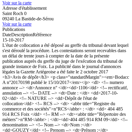
Voir sur la carte
Adresse d'établissement
Saint Roch 0
09240 La Bastide-de-Sérou
Voir sur la carte
Publications
Date
Description
Référence
15-10-2017
L'état de collocation a été déposé au greffe du tribunal devant lequel
s'est déroulé la procédure. Les contestations seront recevables dans
un délai de trente jours à compter de la date de la présente
publication auprès du greffe du juge de l'exécution du tribunal de
grande instance de Foix. La publicité dans le journal d'annonces
légales la Gazette Ariégeoise a été faite le 2 octobre 2017
<h3>Avis de dépôt</h3> <p class="standardMargin"><em>Bodacc
A n°20170198 publié le 15/10/2017</em></p> <dl> <!-- numero
annonce --> <dt>Annonce n° </dt><dd>1106</dd> <!-- rectificatif,
annulation --> <!-- DATE --> <dt>Date : </dt> <dd>2017-10-
02</dd> <!-- NATURE --> <dd>Dépôt de l'état de
collocation</dd> <!-- RCS --> <dt> <abbr title="Registre du
commerce et des sociétés">n°RCS</abbr> : </dt> <dd> 404 485
914 RCS Foix </dd> <!-- RM --> <dt><abbr title="Répertoire des
métiers">n°RM</abbr> : </dt><dd>404 485 914 RM 09</dd> <!--
denomination --> <!-- Nom --> <dt>Nom :</dt>
<dd>GOUZY</dd> <!-- Prenom --> <dt>Prénom :</dt>