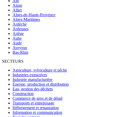
Ain
Aisne
Allier
Alpes-de-Haute-Provence
Alpes-Maritimes
Ardèche
Ardennes
Ariège
Aube
Aude
Aveyron
Bas-Rhin
SECTEURS
Agriculture, sylviculture et pêche
Industries extractives
Industrie manufacturière
Énergie, production et distribution
Eau, gestion des déchets
Construction
Commerce de gros et de détail
Transports et entreposage
Hébergement et restauration
Information et communication