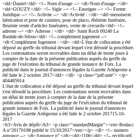
<dd>Daniel</dd> <!-- Nom d'usage --> <dt>Nom d'usage :</dt>
<dd>GOUZY</dd> <!-- Sigle --> <!-- Enseigne --> <!-- Forme
Juridique --> <!-- Activite --> <dt>Activité : </dt> <dd>menuiserie
fabrication et pose de cuisines, pose de placo, ébéniste funéraire,
fleuriste vente d'articles funéraires, vente de cercueils</dd> <!--
adresse --> <dt> Adresse : </dt> <dd> Saint Roch 09240 La
Bastide-de-Sérou</dd> <!-- complement jugement -->
<dt>Complément Jugement : </dt> <dd>L'état de collocation a été
déposé au greffe du tribunal devant lequel s'est déroulé la procédure.
Les contestations seront recevables dans un délai de trente jours à
compter de la date de la présente publication auprès du greffe du
juge de l'exécution du tribunal de grande instance de Foix. La
publicité dans le journal d'annonces légales la Gazette Ariégeoise a
été faite le 2 octobre 2017</dd> </dl> <p class="pdf-unit"> </p>
404485914
L'état de collocation a été déposé au greffe du tribunal devant lequel
s'est déroulé la procédure. Les contestations seront recevables dans
un délai de trente jours à compter de la date de la présente
publication auprès du greffe du juge de l'exécution du tribunal de
grande instance de Foix. La publicité dans le journal d'annonces
légales la Gazette Ariégeoise a été faite le 2 octobre 2017
15-10-
2017
<h3>Avis de dépôt</h3> <p class="standardMargin"><em>Bodacc
A n°20170198 publié le 15/10/2017</em></p> <dl> <!-- numero
annonce --> <dt>Annonce n° </dt><dd>1106</dd> <!-- rectificatif,