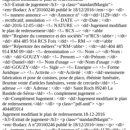
<h3>Extrait de jugement</h3> <p class="standardMargin">
<em>Bodacc A n°20160246 publié le 18/12/2016</em></p> <dl>
<!-- numero annonce --> <dt>Annonce n° </dt><dd>1129</dd> <!-
- rectificatif, annulation --> <!-- DATE --> <dt>Date : </dt>
<dd>2016-12-05</dd> <!-- NATURE --> <dd>Jugement modifiant
le plan de redressement</dd> <!-- RCS --> <dt> <abbr
title="Registre du commerce et des sociétés">n°RCS</abbr> : </dt>
<dd> 404 485 914 RCS Foix </dd> <!-- RM --> <dt><abbr
title="Répertoire des métiers">n°RM</abbr> : </dt><dd>404 485
914 RM 09</dd> <!-- denomination --> <!-- Nom --> <dt>Nom :
</dt> <dd>GOUZY</dd> <!-- Prenom --> <dt>Prénom :</dt>
<dd>Daniel</dd> <!-- Nom d'usage --> <dt>Nom d'usage :</dt>
<dd>GOUZY</dd> <!-- Sigle --> <!-- Enseigne --> <!-- Forme
Juridique --> <!-- Activite --> <dt>Activité : </dt> <dd>menuiserie
fabrication et pose de cuisines, pose de placo, ébéniste funéraire,
fleuriste vente d'articles funéraires, vente de cercueils</dd> <!--
adresse --> <dt> Adresse : </dt> <dd> Saint Roch 09240 La
Bastide-de-Sérou</dd> <!-- complement jugement -->
<dt>Complément Jugement : </dt> <dd>Jugement modifiant le plan
de redressement.</dd> </dl> <p class="pdf-unit"> </p>
404485914
Jugement modifiant le plan de redressement.
18-12-2016
<h3>Extrait de jugement</h3> <p class="standardMargin">
<em>Bodacc A n°20160246 publié le 18/12/2016</em></p> <dl>
<!-- numero annonce --> <dt>Annonce n° </dt><dd>1129</dd> <!-