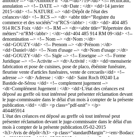
annonce --> <dt>Annonce n° </dt><dd>719</dd> <!-- rectificatif,
annulation --> <!-- DATE --> <dt>Date : </dt> <dd>14 janvier
2015</dd> <!-- NATURE --> <dd>Dépôt de l'état des
créances</dd> <!-- RCS --> <dt> <abbr title="Registre du
commerce et des sociétés">n°RCS</abbr> : </dt> <dd> 404 485
914 RCS Foix </dd> <!-- RM --> <dt><abbr title="Répertoire des
métiers">n°RM</abbr> : </dt><dd>404 485 914 RM 09</dd> <!--
denomination --> <!-- Nom --> <dt>Nom :</dt>
<dd>GOUZY</dd> <!-- Prenom --> <dt>Prénom :</dt>
<dd>Daniel</dd> <!-- Nom d'usage --> <dt>Nom d'usage :</dt>
<dd>GOUZY</dd> <!-- Sigle --> <!-- Enseigne --> <!-- Forme
Juridique --> <!-- Activite --> <dt>Activité : </dt> <dd>menuiserie
fabrication et pose de cuisines, pose de placo, ébéniste funéraire,
fleuriste vente d'articles funéraires, vente de cercueils</dd> <!--
adresse --> <dt> Adresse : </dt> <dd> Saint Roch 09240 La
Bastide-de-Sérou </dd> <!-- complement jugement -->
<dt>Complément Jugement : </dt> <dd>L'état des créances est
déposé au greffe où tout intéressé peut présenter réclamation devant
le juge-commissaire dans le délai d'un mois à compter de la présente
publication.</dd> </dl> <p class="pdf-unit"> </p>
404485914
L'état des créances est déposé au greffe où tout intéressé peut
présenter réclamation devant le juge-commissaire dans le délai d'un
mois à compter de la présente publication.
05-02-2015
<h3>Avis de dépôt</h3> <p class="standardMargin"><em>Bodacc