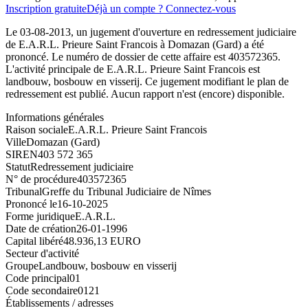
Inscription gratuite
Déjà un compte ? Connectez-vous
Le 03-08-2013, un jugement d'ouverture en redressement judiciaire
de E.A.R.L. Prieure Saint Francois à Domazan (Gard) a été
prononcé. Le numéro de dossier de cette affaire est 403572365.
L'activité principale de E.A.R.L. Prieure Saint Francois est
landbouw, bosbouw en visserij. Ce jugement modifiant le plan de
redressement est publié. Aucun rapport n'est (encore) disponible.
Informations générales
Raison sociale
E.A.R.L. Prieure Saint Francois
Ville
Domazan (Gard)
SIREN
403 572 365
Statut
Redressement judiciaire
N° de procédure
403572365
Tribunal
Greffe du Tribunal Judiciaire de Nîmes
Prononcé le
16-10-2025
Forme juridique
E.A.R.L.
Date de création
26-01-1996
Capital libéré
48.936,13 EURO
Secteur d'activité
Groupe
Landbouw, bosbouw en visserij
Code principal
01
Code secondaire
0121
Établissements / adresses