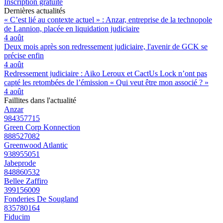
Inscription gratuite
Dernières actualités
« C’est lié au contexte actuel » : Anzar, entreprise de la technopole
de Lannion, placée en liquidation judiciaire
4 août
Deux mois après son redressement judiciaire, l'avenir de GCK se
précise enfin
4 août
Redressement judiciaire : Aiko Leroux et CactUs Lock n’ont pas
capté les retombées de l’émission « Qui veut être mon associé ? »
4 août
Faillites dans l'actualité
Anzar
984357715
Green Corp Konnection
888527082
Greenwood Atlantic
938955051
Jabeprode
848860532
Bellee Zaffiro
399156009
Fonderies De Sougland
835780164
Fiducim