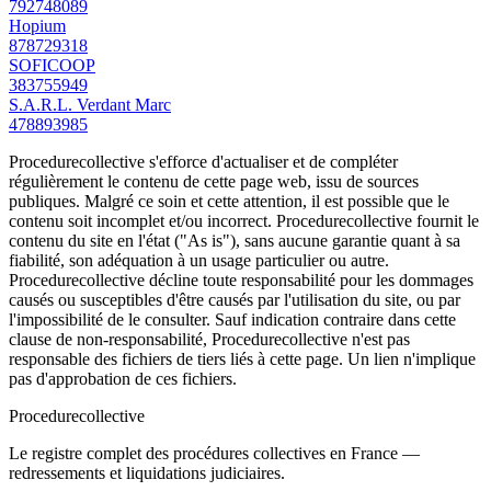
792748089
Hopium
878729318
SOFICOOP
383755949
S.A.R.L. Verdant Marc
478893985
Procedurecollective s'efforce d'actualiser et de compléter
régulièrement le contenu de cette page web, issu de sources
publiques. Malgré ce soin et cette attention, il est possible que le
contenu soit incomplet et/ou incorrect. Procedurecollective fournit le
contenu du site en l'état ("As is"), sans aucune garantie quant à sa
fiabilité, son adéquation à un usage particulier ou autre.
Procedurecollective décline toute responsabilité pour les dommages
causés ou susceptibles d'être causés par l'utilisation du site, ou par
l'impossibilité de le consulter. Sauf indication contraire dans cette
clause de non-responsabilité, Procedurecollective n'est pas
responsable des fichiers de tiers liés à cette page. Un lien n'implique
pas d'approbation de ces fichiers.
Procedure
collective
Le registre complet des procédures collectives en France —
redressements et liquidations judiciaires.