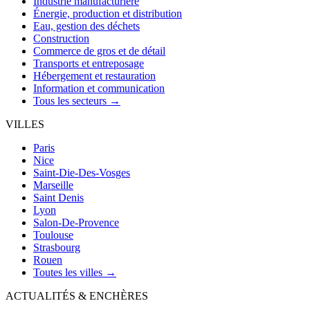
Industrie manufacturière
Énergie, production et distribution
Eau, gestion des déchets
Construction
Commerce de gros et de détail
Transports et entreposage
Hébergement et restauration
Information et communication
Tous les secteurs →
VILLES
Paris
Nice
Saint-Die-Des-Vosges
Marseille
Saint Denis
Lyon
Salon-De-Provence
Toulouse
Strasbourg
Rouen
Toutes les villes →
ACTUALITÉS & ENCHÈRES