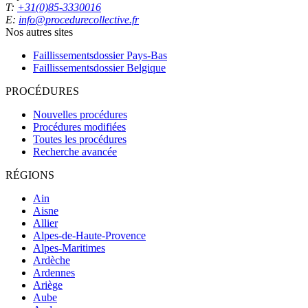
T:
+31(0)85-3330016
E:
info@procedurecollective.fr
Nos autres sites
Faillissementsdossier
Pays-Bas
Faillissementsdossier
Belgique
PROCÉDURES
Nouvelles procédures
Procédures modifiées
Toutes les procédures
Recherche avancée
RÉGIONS
Ain
Aisne
Allier
Alpes-de-Haute-Provence
Alpes-Maritimes
Ardèche
Ardennes
Ariège
Aube