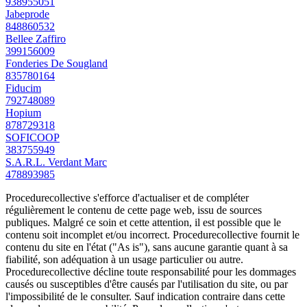
938955051
Jabeprode
848860532
Bellee Zaffiro
399156009
Fonderies De Sougland
835780164
Fiducim
792748089
Hopium
878729318
SOFICOOP
383755949
S.A.R.L. Verdant Marc
478893985
Procedurecollective s'efforce d'actualiser et de compléter
régulièrement le contenu de cette page web, issu de sources
publiques. Malgré ce soin et cette attention, il est possible que le
contenu soit incomplet et/ou incorrect. Procedurecollective fournit le
contenu du site en l'état ("As is"), sans aucune garantie quant à sa
fiabilité, son adéquation à un usage particulier ou autre.
Procedurecollective décline toute responsabilité pour les dommages
causés ou susceptibles d'être causés par l'utilisation du site, ou par
l'impossibilité de le consulter. Sauf indication contraire dans cette