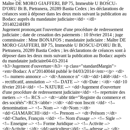
Maître DE MORO GIAFFERI, BP 75, Immeuble U BOSCU-
D'ORU Bt B, Pietranera, 20289 Bastia Cedex ; les déclarations de
créances sont à déposer dans les deux mois suivant la publication au
Bodacc auprès du mandataire judiciaire</dd> </dl>
20140224HR9
Jugement prononçant l'ouverture d'une procédure de redressement
judiciaire ; date de cessation des paiements : 10 février 2014 ; juge
commissaire : Mme BONAFOS ; mandataire judiciaire : Maître DE
MORO GIAFFERI, BP 75, Immeuble U BOSCU-D'ORU Bt B,
Pietranera, 20289 Bastia Cedex ; les déclarations de créances sont à
déposer dans les deux mois suivant la publication au Bodacc auprès
du mandataire judiciaire
04-03-2014
<h3>Jugement d'ouverture</h3> <p class="standardMargin">
<em>Bodacc A n°20140044 publié le 04/03/2014</em></p> <dl>
<!-- numero annonce --> <dt>Annonce n° </dt><dd>1468</dd> <!-
- rectificatif, annulation --> <!-- DATE --> <dt>Date : </dt> <dd>10
février 2014</dd> <!-- NATURE --> <dd>Jugement d'ouverture
d'une procédure de redressement judiciaire</dd> <!-- repertoire des
metiers --> <!-- RCS --> <dt><abbr title="Registre du commerce et
des sociétés">RCS</abbr> :</dt> <dd>non Inscrit </dd> <!--
denomination --> <!-- Nom --> <dt>Nom :</dt>
<dd>GIAMARCHI</dd> <!-- Prenom --> <dt>Prénom :</dt>
<dd>Charles, François </dd> <!-- Nom d'usage --> <!-- Sigle -->
<!-- Enseigne --> <!-- Forme Juridique --> <!-- Activite -->
<dt>Activite : </dt> <dd>agriculteur</dd> <!-- adresse --> <dt>