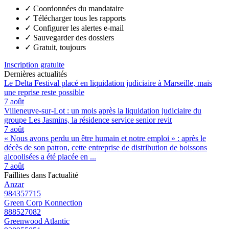
✓
Coordonnées du mandataire
✓
Télécharger tous les rapports
✓
Configurer les alertes e-mail
✓
Sauvegarder des dossiers
✓
Gratuit, toujours
Inscription gratuite
Dernières actualités
Le Delta Festival placé en liquidation judiciaire à Marseille, mais
une reprise reste possible
7 août
Villeneuve-sur-Lot : un mois après la liquidation judiciaire du
groupe Les Jasmins, la résidence service senior revit
7 août
« Nous avons perdu un être humain et notre emploi » : après le
décès de son patron, cette entreprise de distribution de boissons
alcoolisées a été placée en ...
7 août
Faillites dans l'actualité
Anzar
984357715
Green Corp Konnection
888527082
Greenwood Atlantic