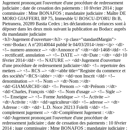
Jugement prononçant l'ouverture d'une procédure de redressement
judiciaire ; date de cessation des paiements : 10 février 2014 ; juge
commissaire : Mme BONAFOS ; mandataire judiciaire : Maître DE
MORO GIAFFERI, BP 75, Immeuble U BOSCU-D'ORU Bt B,
Pietranera, 20289 Bastia Cedex ; les déclarations de créances sont à
déposer dans les deux mois suivant la publication au Bodacc auprès
du mandataire judiciaire
<h3>Jugement d'ouverture</h3> <p class="standardMargin">
<em>Bodacc A n°20140044 publié le 04/03/2014</em></p> <dl>
<!-- numero annonce --> <dt>Annonce n° </dt><dd>1468</dd> <!-
- rectificatif, annulation --> <!-- DATE --> <dt>Date : </dt> <dd>10
février 2014</dd> <!-- NATURE --> <dd>Jugement d'ouverture
d'une procédure de redressement judiciaire</dd> <!-- repertoire des
metiers --> <!-- RCS --> <dt><abbr title="Registre du commerce et
des sociétés">RCS</abbr> :</dt> <dd>non Inscrit </dd> <!--
denomination --> <!-- Nom --> <dt>Nom :</dt>
<dd>GIAMARCHI</dd> <!-- Prenom --> <dt>Prénom :</dt>
<dd>Charles, François </dd> <!-- Nom d'usage --> <!-- Sigle -->
<!-- Enseigne --> <!-- Forme Juridique --> <!-- Activite -->
<dt>Activite : </dt> <dd>agriculteur</dd> <!-- adresse --> <dt>
Adresse : </dt> <dd> L.D. Noce 20213 Folelli </dd> <!--
complement jugement --> <dt>Complément Jugement : </dt>
<dd>Jugement prononçant l'ouverture d'une procédure de
redressement judiciaire ; date de cessation des paiements : 10 février
2014 ; juge commissaire : Mme BONAFOS ; mandataire judiciaire :