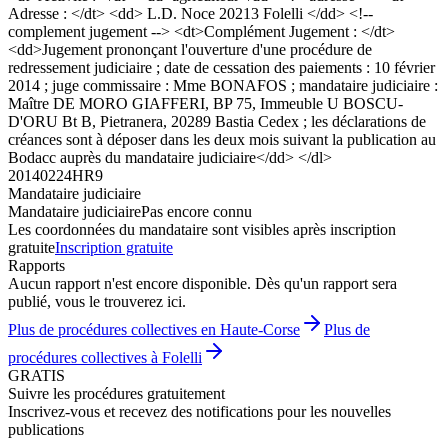
Adresse : </dt> <dd> L.D. Noce 20213 Folelli </dd> <!--
complement jugement --> <dt>Complément Jugement : </dt>
<dd>Jugement prononçant l'ouverture d'une procédure de
redressement judiciaire ; date de cessation des paiements : 10 février
2014 ; juge commissaire : Mme BONAFOS ; mandataire judiciaire :
Maître DE MORO GIAFFERI, BP 75, Immeuble U BOSCU-
D'ORU Bt B, Pietranera, 20289 Bastia Cedex ; les déclarations de
créances sont à déposer dans les deux mois suivant la publication au
Bodacc auprès du mandataire judiciaire</dd> </dl>
20140224HR9
Mandataire judiciaire
Mandataire judiciaire
Pas encore connu
Les coordonnées du mandataire sont visibles après inscription
gratuite
Inscription gratuite
Rapports
Aucun rapport n'est encore disponible. Dès qu'un rapport sera
publié, vous le trouverez ici.
Plus de procédures collectives en Haute-Corse
Plus de
procédures collectives à Folelli
GRATIS
Suivre les procédures gratuitement
Inscrivez-vous et recevez des notifications pour les nouvelles
publications