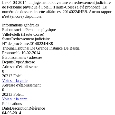
Le 04-03-2014, un jugement d'ouverture en redressement judiciaire
de Personne physique à Folelli (Haute-Corse) a été prononcé. Le
numéro de dossier de cette affaire est 20140224HR9. Aucun rapport
n'est (encore) disponible.
Informations générales
Raison sociale
Personne physique
Ville
Folelli (Haute-Corse)
Statut
Redressement judiciaire
N° de procédure
20140224HR9
Tribunal
Tribunal De Grande Instance De Bastia
Prononcé le
10-02-2014
Établissements / adresses
Depuis
Type
Adresse
Adresse d'établissement
0
20213 Folelli
Voir sur la carte
Adresse d'établissement
0
20213 Folelli
Voir sur la carte
Publications
Date
Description
Référence
04-03-2014