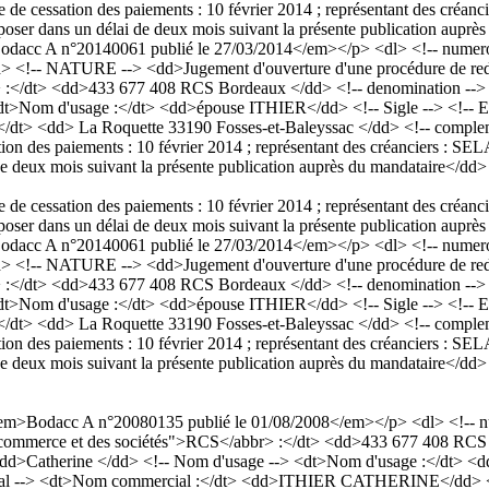
 date de cessation des paiements : 10 février 2014 ; représentant de
oser dans un délai de deux mois suivant la présente publication auprès
acc A n°20140061 publié le 27/03/2014</em></p> <dl> <!-- numero a
 <!-- NATURE --> <dd>Jugement d'ouverture d'une procédure de redres
br> :</dt> <dd>433 677 408 RCS Bordeaux </dd> <!-- denomination
>Nom d'usage :</dt> <dd>épouse ITHIER</dd> <!-- Sigle --> <!-- Ensei
 : </dt> <dd> La Roquette 33190 Fosses-et-Baleyssac </dd> <!-- com
cessation des paiements : 10 février 2014 ; représentant des créanc
de deux mois suivant la présente publication auprès du mandataire</dd>
 date de cessation des paiements : 10 février 2014 ; représentant de
oser dans un délai de deux mois suivant la présente publication auprès
acc A n°20140061 publié le 27/03/2014</em></p> <dl> <!-- numero a
 <!-- NATURE --> <dd>Jugement d'ouverture d'une procédure de redres
br> :</dt> <dd>433 677 408 RCS Bordeaux </dd> <!-- denomination
>Nom d'usage :</dt> <dd>épouse ITHIER</dd> <!-- Sigle --> <!-- Ensei
 : </dt> <dd> La Roquette 33190 Fosses-et-Baleyssac </dd> <!-- com
cessation des paiements : 10 février 2014 ; représentant des créanc
de deux mois suivant la présente publication auprès du mandataire</dd>
><em>Bodacc A n°20080135 publié le 01/08/2008</em></p> <dl> <!-- 
re du commerce et des sociétés">RCS</abbr> :</dt> <dd>433 677 408 R
atherine </dd> <!-- Nom d'usage --> <dt>Nom d'usage :</dt> <dd>I
rcial --> <dt>Nom commercial :</dt> <dd>ITHIER CATHERINE</dd> <!-- 