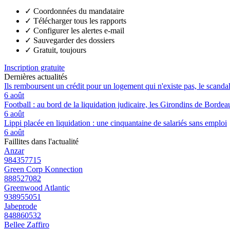
✓
Coordonnées du mandataire
✓
Télécharger tous les rapports
✓
Configurer les alertes e-mail
✓
Sauvegarder des dossiers
✓
Gratuit, toujours
Inscription gratuite
Dernières actualités
Ils remboursent un crédit pour un logement qui n'existe pas, le scand
6 août
Football : au bord de la liquidation judicaire, les Girondins de Borde
6 août
Lippi placée en liquidation : une cinquantaine de salariés sans emploi
6 août
Faillites dans l'actualité
Anzar
984357715
Green Corp Konnection
888527082
Greenwood Atlantic
938955051
Jabeprode
848860532
Bellee Zaffiro