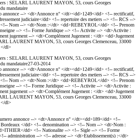
s créanciers : SELARL LAURENT MAYON, 53, cours Georges
 du mandataire
nnonce --> <dt>Annonce n° </dt><dd>1249</dd> <!-- rectificatif,
sement judiciaire</dd> <!-- repertoire des metiers --> <!-- RCS -->
 --> <!-- Nom --> <dt>Nom :</dt> <dd>REBEYROL</dd> <!-- Prenom
gne --> <!-- Forme Juridique --> <!-- Activite --> <dt>Activite :
plement jugement --> <dt>Complément Jugement : </dt> <dd>Jugement
iers : SELARL LAURENT MAYON, 53, cours Georges Clemenceau, 33000
 </dl>
s créanciers : SELARL LAURENT MAYON, 53, cours Georges
 du mandataire
27-03-2014
nnonce --> <dt>Annonce n° </dt><dd>1249</dd> <!-- rectificatif,
sement judiciaire</dd> <!-- repertoire des metiers --> <!-- RCS -->
 --> <!-- Nom --> <dt>Nom :</dt> <dd>REBEYROL</dd> <!-- Prenom
gne --> <!-- Forme Juridique --> <!-- Activite --> <dt>Activite :
plement jugement --> <dt>Complément Jugement : </dt> <dd>Jugement
iers : SELARL LAURENT MAYON, 53, cours Georges Clemenceau, 33000
 </dl>
numero annonce --> <dt>Annonce n° </dt><dd>189</dd> <!--
CS Bordeaux </dd> <!-- denomination --> <!-- Nom --> <dt>Nom :
THIER</dd> <!-- Nationalite --> <!-- Sigle --> <!-- Forme
administration --> <!-- adresse --> <dt>Etablissement(s) :</dt>