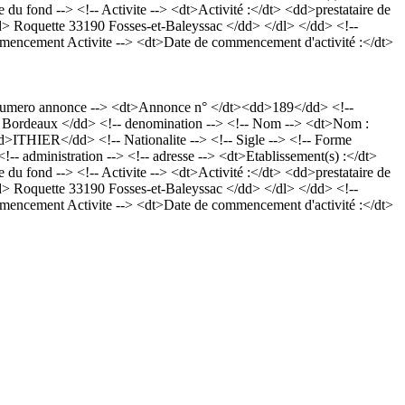
 du fond --> <!-- Activite --> <dt>Activité :</dt> <dd>prestataire de
<dd> Roquette 33190 Fosses-et-Baleyssac </dd> </dl> </dd> <!--
ement Activite --> <dt>Date de commencement d'activité :</dt>
numero annonce --> <dt>Annonce n° </dt><dd>189</dd> <!--
CS Bordeaux </dd> <!-- denomination --> <!-- Nom --> <dt>Nom :
THIER</dd> <!-- Nationalite --> <!-- Sigle --> <!-- Forme
administration --> <!-- adresse --> <dt>Etablissement(s) :</dt>
 du fond --> <!-- Activite --> <dt>Activité :</dt> <dd>prestataire de
<dd> Roquette 33190 Fosses-et-Baleyssac </dd> </dl> </dd> <!--
ement Activite --> <dt>Date de commencement d'activité :</dt>