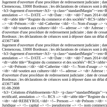
Jugement d'ouverture d'une procédure de redressement judiciaire ;
Clemenceau, 33000 Bordeaux ; les déclarations de créances sont à dép
<h3>Jugement d'ouverture</h3> <p class="standardMargin"><em>Bod
annulation --> <!-- DATE --> <dt>Date : </dt> <dd>7 mars 2014</dd>
<dt><abbr title="Registre du commerce et des sociétés">RCS</ab
--> <dt>Prénom :</dt> <dd>Catherine </dd> <!-- Nom d'usage --> <dt
</dt> <dd>soutien aux cultures</dd> <!-- adresse --> <dt> Adresse
d'ouverture d'une procédure de redressement judiciaire ; date de 
Bordeaux ; les déclarations de créances sont à déposer dans un délai 
433677408
Jugement d'ouverture d'une procédure de redressement judiciaire ;
Clemenceau, 33000 Bordeaux ; les déclarations de créances sont à dép
<h3>Jugement d'ouverture</h3> <p class="standardMargin"><em>Bod
annulation --> <!-- DATE --> <dt>Date : </dt> <dd>7 mars 2014</dd>
<dt><abbr title="Registre du commerce et des sociétés">RCS</ab
--> <dt>Prénom :</dt> <dd>Catherine </dd> <!-- Nom d'usage --> <dt
</dt> <dd>soutien aux cultures</dd> <!-- adresse --> <dt> Adresse
d'ouverture d'une procédure de redressement judiciaire ; date de 
Bordeaux ; les déclarations de créances sont à déposer dans un délai 
433677408
01-08-2008
<h3> Créations d'établissements</h3> <p class="standardMargin"
rectificatif, annulation --> <!-- RCS --> <dt><abbr title="Regist
</dt> <dd>REBEYROL</dd> <!-- Prenom --> <dt>Prénom :</dt> <dd>C
Juridique --> <!-- capital --> <!-- pseudonyme --> <!-- nom comme