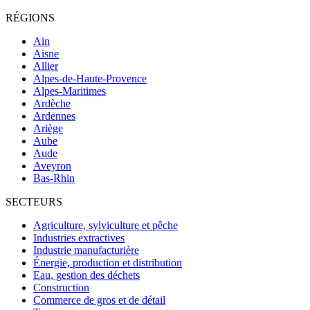
RÉGIONS
Ain
Aisne
Allier
Alpes-de-Haute-Provence
Alpes-Maritimes
Ardèche
Ardennes
Ariège
Aube
Aude
Aveyron
Bas-Rhin
SECTEURS
Agriculture, sylviculture et pêche
Industries extractives
Industrie manufacturière
Énergie, production et distribution
Eau, gestion des déchets
Construction
Commerce de gros et de détail