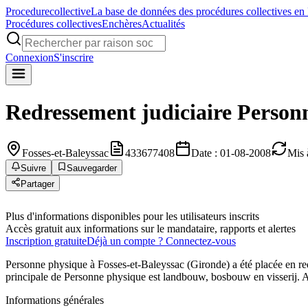
Procedure
collective
La base de données des procédures collectives en
Procédures collectives
Enchères
Actualités
Connexion
S'inscrire
Redressement judiciaire
Person
Fosses-et-Baleyssac
433677408
Date : 01-08-2008
Mis 
Suivre
Sauvegarder
Partager
Plus d'informations disponibles pour les utilisateurs inscrits
Accès gratuit aux informations sur le mandataire, rapports et alertes
Inscription gratuite
Déjà un compte ? Connectez-vous
Personne physique à Fosses-et-Baleyssac (Gironde) a été placée en re
principale de Personne physique est landbouw, bosbouw en visserij. A
Informations générales