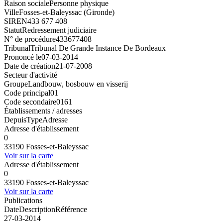
Raison sociale
Personne physique
Ville
Fosses-et-Baleyssac (Gironde)
SIREN
433 677 408
Statut
Redressement judiciaire
N° de procédure
433677408
Tribunal
Tribunal De Grande Instance De Bordeaux
Prononcé le
07-03-2014
Date de création
21-07-2008
Secteur d'activité
Groupe
Landbouw, bosbouw en visserij
Code principal
01
Code secondaire
0161
Établissements / adresses
Depuis
Type
Adresse
Adresse d'établissement
0
33190 Fosses-et-Baleyssac
Voir sur la carte
Adresse d'établissement
0
33190 Fosses-et-Baleyssac
Voir sur la carte
Publications
Date
Description
Référence
27-03-2014