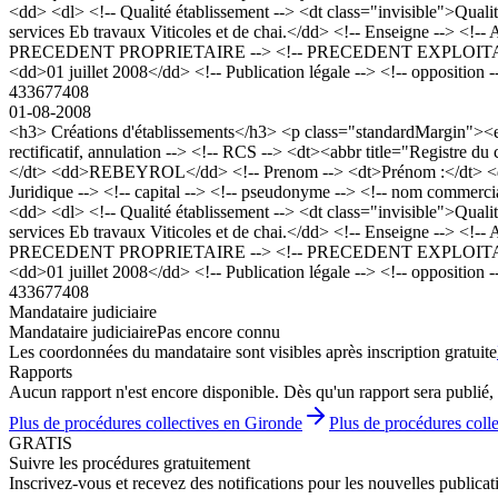
<dd> <dl> <!-- Qualité établissement --> <dt class="invisible">Qualit
services Eb travaux Viticoles et de chai.</dd> <!-- Enseigne --> <!-
PRECEDENT PROPRIETAIRE --> <!-- PRECEDENT EXPLOITANT --> <!--
<dd>01 juillet 2008</dd> <!-- Publication légale --> <!-- opposition --
433677408
01-08-2008
<h3> Créations d'établissements</h3> <p class="standardMargin"
rectificatif, annulation --> <!-- RCS --> <dt><abbr title="Regist
</dt> <dd>REBEYROL</dd> <!-- Prenom --> <dt>Prénom :</dt> <dd>C
Juridique --> <!-- capital --> <!-- pseudonyme --> <!-- nom comme
<dd> <dl> <!-- Qualité établissement --> <dt class="invisible">Qualit
services Eb travaux Viticoles et de chai.</dd> <!-- Enseigne --> <!-
PRECEDENT PROPRIETAIRE --> <!-- PRECEDENT EXPLOITANT --> <!--
<dd>01 juillet 2008</dd> <!-- Publication légale --> <!-- opposition --
433677408
Mandataire judiciaire
Mandataire judiciaire
Pas encore connu
Les coordonnées du mandataire sont visibles après inscription gratuite
Rapports
Aucun rapport n'est encore disponible. Dès qu'un rapport sera publié, 
Plus de procédures collectives en Gironde
Plus de procédures coll
GRATIS
Suivre les procédures gratuitement
Inscrivez-vous et recevez des notifications pour les nouvelles publicat