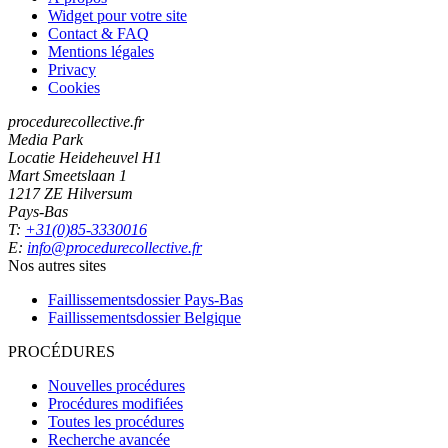
Widget pour votre site
Contact & FAQ
Mentions légales
Privacy
Cookies
procedurecollective.fr
Media Park
Locatie Heideheuvel H1
Mart Smeetslaan 1
1217 ZE Hilversum
Pays-Bas
T:
+31(0)85-3330016
E:
info@procedurecollective.fr
Nos autres sites
Faillissementsdossier
Pays-Bas
Faillissementsdossier
Belgique
PROCÉDURES
Nouvelles procédures
Procédures modifiées
Toutes les procédures
Recherche avancée