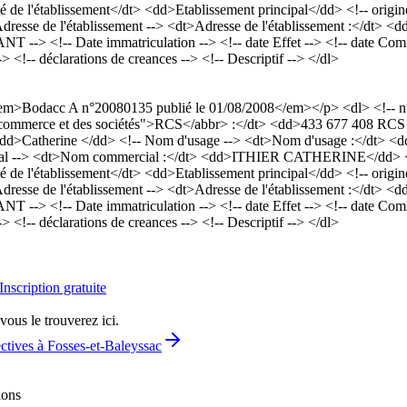
é de l'établissement</dt> <dd>Etablissement principal</dd> <!-- origine
- Adresse de l'établissement --> <dt>Adresse de l'établissement :</dt> 
 Date immatriculation --> <!-- date Effet --> <!-- date Commenc
> <!-- déclarations de creances --> <!-- Descriptif --> </dl>
><em>Bodacc A n°20080135 publié le 01/08/2008</em></p> <dl> <!-- 
re du commerce et des sociétés">RCS</abbr> :</dt> <dd>433 677 408 R
atherine </dd> <!-- Nom d'usage --> <dt>Nom d'usage :</dt> <dd>I
rcial --> <dt>Nom commercial :</dt> <dd>ITHIER CATHERINE</dd> <!-- 
é de l'établissement</dt> <dd>Etablissement principal</dd> <!-- origine
- Adresse de l'établissement --> <dt>Adresse de l'établissement :</dt> 
 Date immatriculation --> <!-- date Effet --> <!-- date Commenc
> <!-- déclarations de creances --> <!-- Descriptif --> </dl>
Inscription gratuite
vous le trouverez ici.
ectives à Fosses-et-Baleyssac
ions