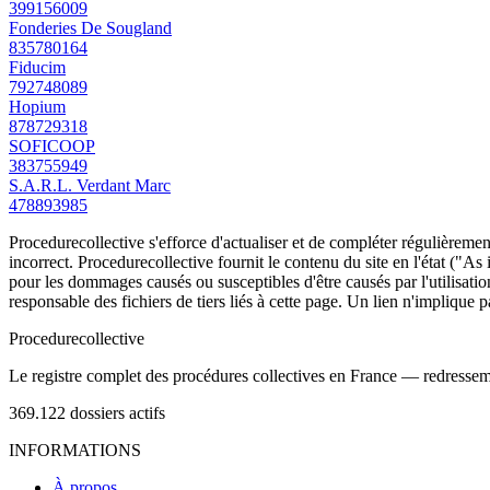
399156009
Fonderies De Sougland
835780164
Fiducim
792748089
Hopium
878729318
SOFICOOP
383755949
S.A.R.L. Verdant Marc
478893985
Procedurecollective s'efforce d'actualiser et de compléter régulièrement
incorrect. Procedurecollective fournit le contenu du site en l'état ("As
pour les dommages causés ou susceptibles d'être causés par l'utilisation
responsable des fichiers de tiers liés à cette page. Un lien n'implique p
Procedure
collective
Le registre complet des procédures collectives en France — redressemen
369.122
dossiers actifs
INFORMATIONS
À propos