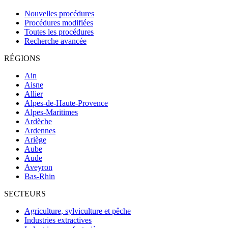
Nouvelles procédures
Procédures modifiées
Toutes les procédures
Recherche avancée
RÉGIONS
Ain
Aisne
Allier
Alpes-de-Haute-Provence
Alpes-Maritimes
Ardèche
Ardennes
Ariège
Aube
Aude
Aveyron
Bas-Rhin
SECTEURS
Agriculture, sylviculture et pêche
Industries extractives