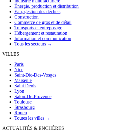
Industrie manufacturière
Énergie, production et distribution
Eau, gestion des déchets
Construction
Commerce de gros et de détail
Transports et entreposage
Hébergement et restauration
Information et communication
Tous les secteurs →
VILLES
Paris
Nice
Saint-Die-Des-Vosges
Marseille
Saint Denis
Lyon
Salon-De-Provence
Toulouse
Strasbourg
Rouen
Toutes les villes →
ACTUALITÉS & ENCHÈRES