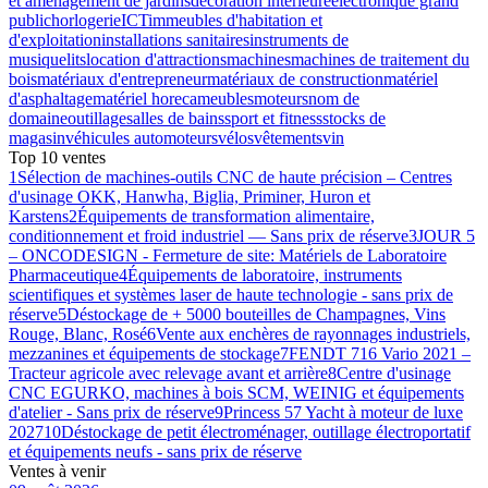
et aménagement de jardins
décoration intérieure
électronique grand
public
horlogerie
ICT
immeubles d'habitation et
d'exploitation
installations sanitaires
instruments de
musique
lits
location d'attractions
machines
machines de traitement du
bois
matériaux d'entrepreneur
matériaux de construction
matériel
d'asphaltage
matériel horeca
meubles
moteurs
nom de
domaine
outillage
salles de bains
sport et fitness
stocks de
magasin
véhicules automoteurs
vélos
vêtements
vin
Top 10 ventes
1
Sélection de machines-outils CNC de haute précision – Centres
d'usinage OKK, Hanwha, Biglia, Priminer, Huron et
Karstens
2
Équipements de transformation alimentaire,
conditionnement et froid industriel — Sans prix de réserve
3
JOUR 5
– ONCODESIGN - Fermeture de site: Matériels de Laboratoire
Pharmaceutique
4
Équipements de laboratoire, instruments
scientifiques et systèmes laser de haute technologie - sans prix de
réserve
5
Déstockage de + 5000 bouteilles de Champagnes, Vins
Rouge, Blanc, Rosé
6
Vente aux enchères de rayonnages industriels,
mezzanines et équipements de stockage
7
FENDT 716 Vario 2021 –
Tracteur agricole avec relevage avant et arrière
8
Centre d'usinage
CNC EGURKO, machines à bois SCM, WEINIG et équipements
d'atelier - Sans prix de réserve
9
Princess 57 Yacht à moteur de luxe
2027
10
Déstockage de petit électroménager, outillage électroportatif
et équipements neufs - sans prix de réserve
Ventes à venir