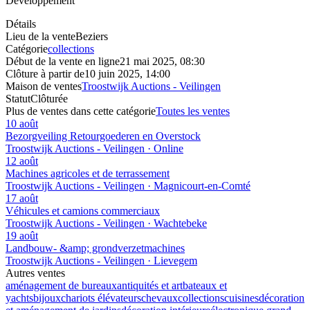
Développement
Détails
Lieu de la vente
Beziers
Catégorie
collections
Début de la vente en ligne
21 mai 2025, 08:30
Clôture à partir de
10 juin 2025, 14:00
Maison de ventes
Troostwijk Auctions - Veilingen
Statut
Clôturée
Plus de ventes dans cette catégorie
Toutes les ventes
10 août
Bezorgveiling Retourgoederen en Overstock
Troostwijk Auctions - Veilingen · Online
12 août
Machines agricoles et de terrassement
Troostwijk Auctions - Veilingen · Magnicourt-en-Comté
17 août
Véhicules et camions commerciaux
Troostwijk Auctions - Veilingen · Wachtebeke
19 août
Landbouw- &amp; grondverzetmachines
Troostwijk Auctions - Veilingen · Lievegem
Autres ventes
aménagement de bureaux
antiquités et art
bateaux et
yachts
bijoux
chariots élévateurs
chevaux
collections
cuisines
décoration