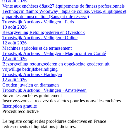
09 août 2026
Vente aux enchères d&#x27;équipements de fitness professionnels
Technogym &amp; Woodway : tapis de course, vélos, elliptiques et
appareils de musculation (Sans prix de réserve)
Troostwijk Auctions - Veilingen · Paris
10 août 2026
Bezorgveiling Retourgoederen en Overstock
Troostwijk Auctions - Veilingen · Online
12 août 2026
Machines agricoles et de terrassement
Troostwijk Auctions - Veilingen · Magnicourt-en-Comté
12 août 2026
Bezorgveiling retourgoederen en opgekochte goederen uit
vrijwillige bedrijfsbeëindiging
Troostwijk Auctions · Harlingen
12 août 2026
Gouden juwelen en diamanten
Troostwijk Auctions - Veilingen · Amstelveen
Suivre les enchères gratuitement
Inscrivez-vous et recevez des alertes pour les nouvelles enchères
Inscription gratuite
Procedure
collective
Le registre complet des procédures collectives en France —
redressements et liquidations judiciaires.