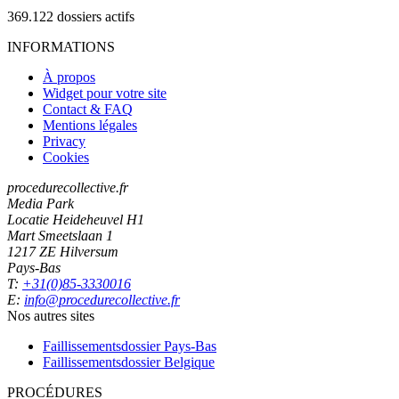
369.122
dossiers actifs
INFORMATIONS
À propos
Widget pour votre site
Contact & FAQ
Mentions légales
Privacy
Cookies
procedurecollective.fr
Media Park
Locatie Heideheuvel H1
Mart Smeetslaan 1
1217 ZE Hilversum
Pays-Bas
T:
+31(0)85-3330016
E:
info@procedurecollective.fr
Nos autres sites
Faillissementsdossier
Pays-Bas
Faillissementsdossier
Belgique
PROCÉDURES