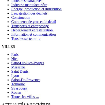
Industries extractives
Industrie manufacturière
Énergie, production et distribution
Eau, gestion des déchets
Construction
Commerce de gros et de détail
Transports et entreposage
Hébergement et restauration
Information et communication
Tous les secteurs →
VILLES
Paris
Nice
Saint-Die-Des-Vosges
Marseille
Saint Denis
Lyon
Salon-De-Provence
Toulouse
Strasbourg
Rouen
Toutes les villes →
ACTUALITÉS & ENCHÈRES