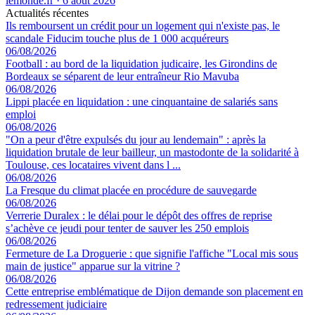
lemonde.fr
·
6 août 2026
Actualités récentes
Ils remboursent un crédit pour un logement qui n'existe pas, le
scandale Fiducim touche plus de 1 000 acquéreurs
06/08/2026
Football : au bord de la liquidation judicaire, les Girondins de
Bordeaux se séparent de leur entraîneur Rio Mavuba
06/08/2026
Lippi placée en liquidation : une cinquantaine de salariés sans
emploi
06/08/2026
"On a peur d'être expulsés du jour au lendemain" : après la
liquidation brutale de leur bailleur, un mastodonte de la solidarité à
Toulouse, ces locataires vivent dans l ...
06/08/2026
La Fresque du climat placée en procédure de sauvegarde
06/08/2026
Verrerie Duralex : le délai pour le dépôt des offres de reprise
s’achève ce jeudi pour tenter de sauver les 250 emplois
06/08/2026
Fermeture de La Droguerie : que signifie l'affiche "Local mis sous
main de justice" apparue sur la vitrine ?
06/08/2026
Cette entreprise emblématique de Dijon demande son placement en
redressement judiciaire