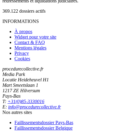
redressements et liquidations judiciaires.
369.122
dossiers actifs
INFORMATIONS
À propos
Widget pour votre site
Contact & FAQ
Mentions légales
Privacy
Cookies
procedurecollective.fr
Media Park
Locatie Heideheuvel H1
Mart Smeetslaan 1
1217 ZE Hilversum
Pays-Bas
T:
+31(0)85-3330016
E:
info@procedurecollective.fr
Nos autres sites
Faillissementsdossier
Pays-Bas
Faillissementsdossier
Belgique