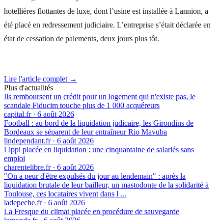
hotellières flottantes de luxe, dont l’usine est installée à Lannion, a
été placé en redressement judiciaire. L’entreprise s’était déclarée en
état de cessation de paiements, deux jours plus tôt.
Lire l'article complet →
Plus d'actualités
Ils remboursent un crédit pour un logement qui n'existe pas, le
scandale Fiducim touche plus de 1 000 acquéreurs
capital.fr
·
6 août 2026
Football : au bord de la liquidation judicaire, les Girondins de
Bordeaux se séparent de leur entraîneur Rio Mavuba
lindependant.fr
·
6 août 2026
Lippi placée en liquidation : une cinquantaine de salariés sans
emploi
charentelibre.fr
·
6 août 2026
"On a peur d'être expulsés du jour au lendemain" : après la
liquidation brutale de leur bailleur, un mastodonte de la solidarité à
Toulouse, ces locataires vivent dans l ...
ladepeche.fr
·
6 août 2026
La Fresque du climat placée en procédure de sauvegarde