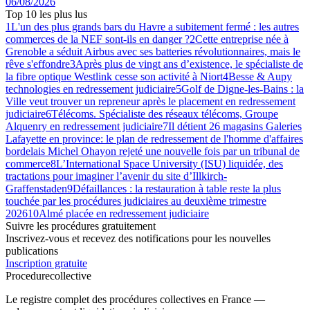
06/08/2026
Top 10 les plus lus
1
L'un des plus grands bars du Havre a subitement fermé : les autres
commerces de la NEF sont-ils en danger ?
2
Cette entreprise née à
Grenoble a séduit Airbus avec ses batteries révolutionnaires, mais le
rêve s'effondre
3
Après plus de vingt ans d’existence, le spécialiste de
la fibre optique Westlink cesse son activité à Niort
4
Besse & Aupy
technologies en redressement judiciaire
5
Golf de Digne-les-Bains : la
Ville veut trouver un repreneur après le placement en redressement
judiciaire
6
Télécoms. Spécialiste des réseaux télécoms, Groupe
Alquenry en redressement judiciaire
7
Il détient 26 magasins Galeries
Lafayette en province: le plan de redressement de l'homme d'affaires
bordelais Michel Ohayon rejeté une nouvelle fois par un tribunal de
commerce
8
L’International Space University (ISU) liquidée, des
tractations pour imaginer l’avenir du site d’Illkirch-
Graffenstaden
9
Défaillances : la restauration à table reste la plus
touchée par les procédures judiciaires au deuxième trimestre
2026
10
Almé placée en redressement judiciaire
Suivre les procédures gratuitement
Inscrivez-vous et recevez des notifications pour les nouvelles
publications
Inscription gratuite
Procedure
collective
Le registre complet des procédures collectives en France —