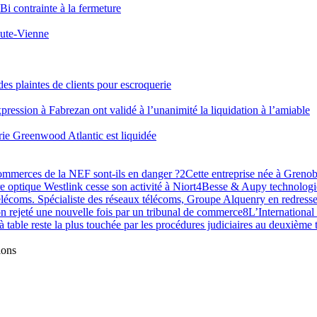
Bi contrainte à la fermeture
Haute-Vienne
es plaintes de clients pour escroquerie
pression à Fabrezan ont validé à l’unanimité la liquidation à l’amiable
erie Greenwood Atlantic est liquidée
commerces de la NEF sont-ils en danger ?
2
Cette entreprise née à Grenobl
re optique Westlink cesse son activité à Niort
4
Besse & Aupy technologie
lécoms. Spécialiste des réseaux télécoms, Groupe Alquenry en redresse
n rejeté une nouvelle fois par un tribunal de commerce
8
L’International
 à table reste la plus touchée par les procédures judiciaires au deuxième
ions