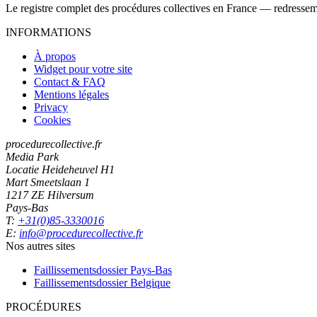
Le registre complet des procédures collectives en France — redressemen
INFORMATIONS
À propos
Widget pour votre site
Contact & FAQ
Mentions légales
Privacy
Cookies
procedurecollective.fr
Media Park
Locatie Heideheuvel H1
Mart Smeetslaan 1
1217 ZE Hilversum
Pays-Bas
T:
+31(0)85-3330016
E:
info@procedurecollective.fr
Nos autres sites
Faillissementsdossier
Pays-Bas
Faillissementsdossier
Belgique
PROCÉDURES