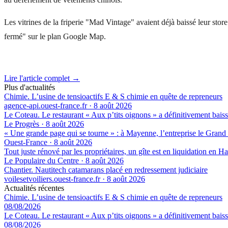
Les vitrines de la friperie "Mad Vintage" avaient déjà baissé leur st
fermé" sur le plan Google Map.
Lire l'article complet →
Plus d'actualités
Chimie. L’usine de tensioactifs E & S chimie en quête de repreneurs
agence-api.ouest-france.fr
·
8 août 2026
Le Coteau. Le restaurant « Aux p’tits oignons » a définitivement baiss
Le Progrès
·
8 août 2026
« Une grande page qui se tourne » : à Mayenne, l’entreprise le Grand 
Ouest-France
·
8 août 2026
Tout juste rénové par les propriétaires, un gîte est en liquidation en 
Le Populaire du Centre
·
8 août 2026
Chantier. Nautitech catamarans placé en redressement judiciaire
voilesetvoiliers.ouest-france.fr
·
8 août 2026
Actualités récentes
Chimie. L’usine de tensioactifs E & S chimie en quête de repreneurs
08/08/2026
Le Coteau. Le restaurant « Aux p’tits oignons » a définitivement baiss
08/08/2026