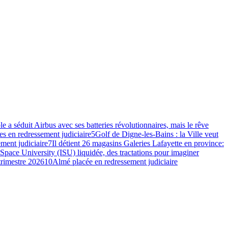
e a séduit Airbus avec ses batteries révolutionnaires, mais le rêve
s en redressement judiciaire
5
Golf de Digne-les-Bains : la Ville veut
ment judiciaire
7
Il détient 26 magasins Galeries Lafayette en province:
 Space University (ISU) liquidée, des tractations pour imaginer
 trimestre 2026
10
Almé placée en redressement judiciaire