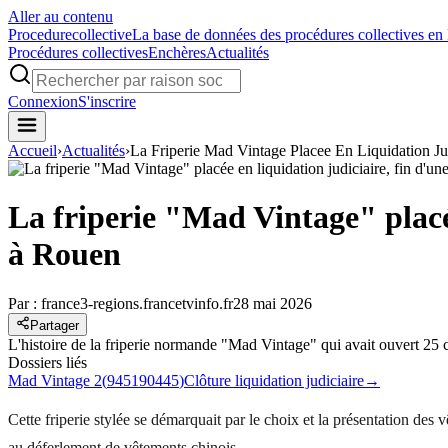
Aller au contenu
Procedure
collective
La base de données des procédures collectives en
Procédures collectives
Enchères
Actualités
Connexion
S'inscrire
Accueil
›
Actualités
›
La Friperie Mad Vintage Placee En Liquidation J
La friperie "Mad Vintage" placée
à Rouen
Par :
france3-regions.francetvinfo.fr
28 mai 2026
Partager
L'histoire de la friperie normande "Mad Vintage" qui avait ouvert 25
Dossiers liés
Mad Vintage 2
(
945190445
)
Clôture liquidation judiciaire
→
Cette friperie stylée se démarquait par le choix et la présentation des 
au déferlement de vêtements chinois.