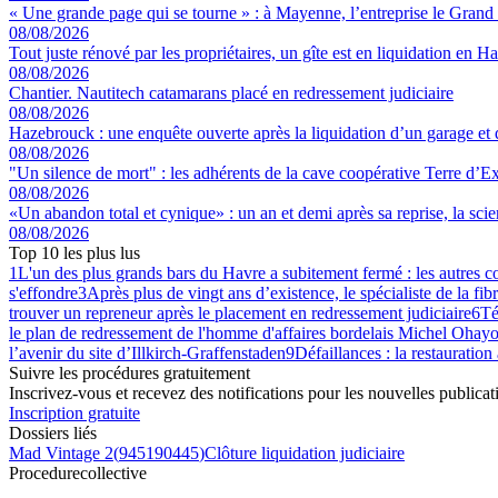
« Une grande page qui se tourne » : à Mayenne, l’entreprise le Grand 
08/08/2026
Tout juste rénové par les propriétaires, un gîte est en liquidation en 
08/08/2026
Chantier. Nautitech catamarans placé en redressement judiciaire
08/08/2026
Hazebrouck : une enquête ouverte après la liquidation d’un garage et d
08/08/2026
"Un silence de mort" : les adhérents de la cave coopérative Terre d’Ex
08/08/2026
«Un abandon total et cynique» : un an et demi après sa reprise, la sci
08/08/2026
Top 10 les plus lus
1
L'un des plus grands bars du Havre a subitement fermé : les autres 
s'effondre
3
Après plus de vingt ans d’existence, le spécialiste de la fib
trouver un repreneur après le placement en redressement judiciaire
6
Té
le plan de redressement de l'homme d'affaires bordelais Michel Ohayo
l’avenir du site d’Illkirch-Graffenstaden
9
Défaillances : la restauration
Suivre les procédures gratuitement
Inscrivez-vous et recevez des notifications pour les nouvelles publicat
Inscription gratuite
Dossiers liés
Mad Vintage 2
(
945190445
)
Clôture liquidation judiciaire
Procedure
collective