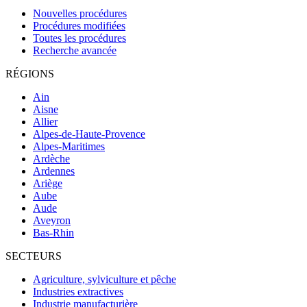
Nouvelles procédures
Procédures modifiées
Toutes les procédures
Recherche avancée
RÉGIONS
Ain
Aisne
Allier
Alpes-de-Haute-Provence
Alpes-Maritimes
Ardèche
Ardennes
Ariège
Aube
Aude
Aveyron
Bas-Rhin
SECTEURS
Agriculture, sylviculture et pêche
Industries extractives
Industrie manufacturière