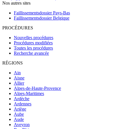
Nos autres sites
Faillissementsdossier
Pays-Bas
Faillissementsdossier
Belgique
PROCÉDURES
Nouvelles procédures
Procédures modifiées
Toutes les procédures
Recherche avancée
RÉGIONS
Ain
Aisne
Allier
Alpes-de-Haute-Provence
Alpes-Maritimes
Ardèche
Ardennes
Ariège
Aube
Aude
Aveyron