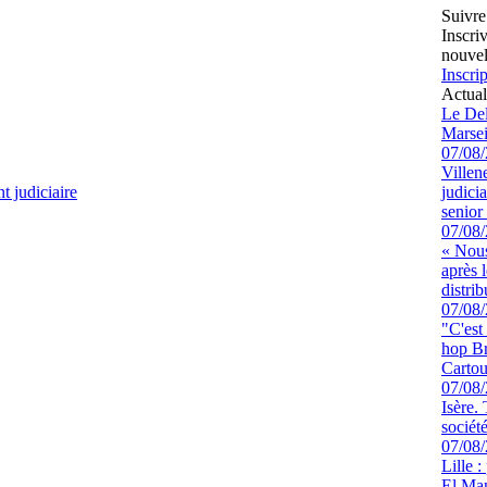
Suivre
Inscri
nouvel
Inscrip
Actual
Le Del
Marsei
07/08
Villen
 judiciaire
judici
senior 
07/08
« Nous
après 
distrib
07/08
"C'est
hop Br
Cartou
07/08
Isère.
sociét
07/08
Lille :
El Man