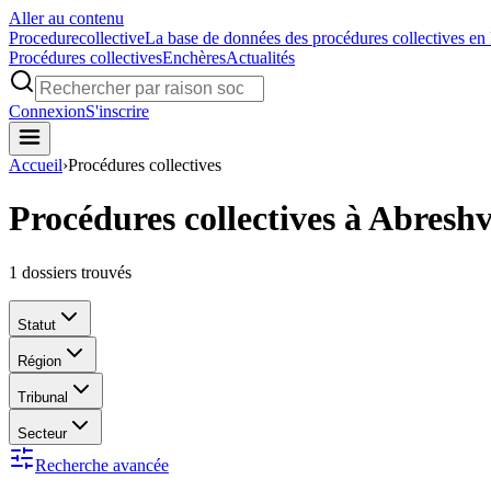
Aller au contenu
Procedure
collective
La base de données des procédures collectives en
Procédures collectives
Enchères
Actualités
Connexion
S'inscrire
Accueil
›
Procédures collectives
Procédures collectives à Abreshv
1
dossiers trouvés
Statut
Région
Tribunal
Secteur
Recherche avancée