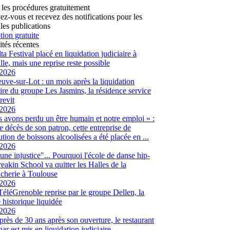
 les procédures gratuitement
vez-vous et recevez des notifications pour les
les publications
tion gratuite
ités récentes
ta Festival placé en liquidation judiciaire à
lle, mais une reprise reste possible
/2026
euve-sur-Lot : un mois après la liquidation
aire du groupe Les Jasmins, la résidence service
revit
/2026
 avons perdu un être humain et notre emploi » :
le décès de son patron, cette entreprise de
ution de boissons alcoolisées a été placée en ...
/2026
 une injustice"... Pourquoi l'école de danse hip-
eakin School va quitter les Halles de la
cherie à Toulouse
/2026
 TéléGrenoble reprise par le groupe Dellen, la
é historique liquidée
/2026
 près de 30 ans après son ouverture, le restaurant
ar est mis en liquidation judiciaire