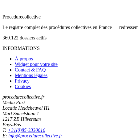
Procedure
collective
Le registre complet des procédures collectives en France — redressemen
369.122
dossiers actifs
INFORMATIONS
À propos
Widget pour votre site
Contact & FAQ
Mentions légales
Privacy
Cookies
procedurecollective.fr
Media Park
Locatie Heideheuvel H1
Mart Smeetslaan 1
1217 ZE Hilversum
Pays-Bas
T:
+31(0)85-3330016
E:
info@procedurecollective.fr