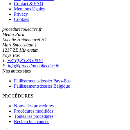
Contact & FAQ
Mentions légales
Privacy
Cookies
procedurecollective.fr
Media Park
Locatie Heideheuvel H1
Mart Smeetslaan 1
1217 ZE Hilversum
Pays-Bas
T:
+31(0)85-3330016
E:
info@procedurecollective.fr
Nos autres sites
Faillissementsdossier
Pays-Bas
Faillissementsdossier
Belgique
PROCÉDURES
Nouvelles procédures
Procédures modifiées
Toutes les procédures
Recherche avancée