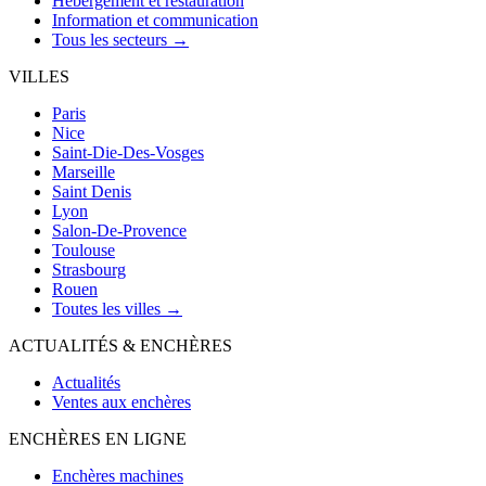
Hébergement et restauration
Information et communication
Tous les secteurs →
VILLES
Paris
Nice
Saint-Die-Des-Vosges
Marseille
Saint Denis
Lyon
Salon-De-Provence
Toulouse
Strasbourg
Rouen
Toutes les villes →
ACTUALITÉS & ENCHÈRES
Actualités
Ventes aux enchères
ENCHÈRES EN LIGNE
Enchères machines