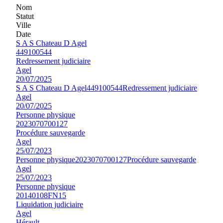
Nom
Statut
Ville
Date
S A S Chateau D Agel
449100544
Redressement judiciaire
Agel
20/07/2025
S A S Chateau D Agel
449100544
Redressement judiciaire
Agel
20/07/2025
Personne physique
2023070700127
Procédure sauvegarde
Agel
25/07/2023
Personne physique
2023070700127
Procédure sauvegarde
Agel
25/07/2023
Personne physique
20140108FN15
Liquidation judiciaire
Agel
Hérault