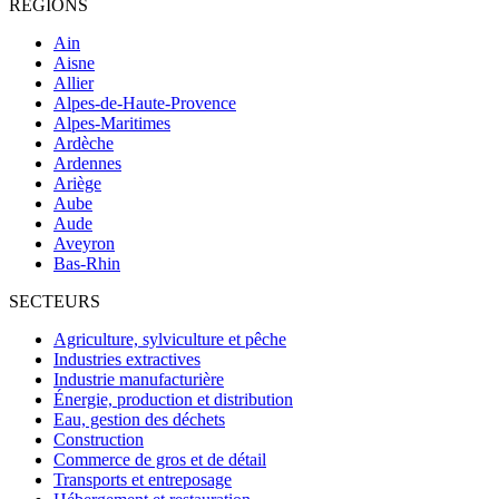
RÉGIONS
Ain
Aisne
Allier
Alpes-de-Haute-Provence
Alpes-Maritimes
Ardèche
Ardennes
Ariège
Aube
Aude
Aveyron
Bas-Rhin
SECTEURS
Agriculture, sylviculture et pêche
Industries extractives
Industrie manufacturière
Énergie, production et distribution
Eau, gestion des déchets
Construction
Commerce de gros et de détail
Transports et entreposage