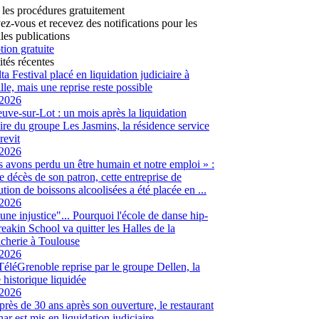
 les procédures gratuitement
vez-vous et recevez des notifications pour les
les publications
tion gratuite
ités récentes
ta Festival placé en liquidation judiciaire à
lle, mais une reprise reste possible
/2026
euve-sur-Lot : un mois après la liquidation
aire du groupe Les Jasmins, la résidence service
revit
/2026
 avons perdu un être humain et notre emploi » :
le décès de son patron, cette entreprise de
ution de boissons alcoolisées a été placée en ...
/2026
 une injustice"... Pourquoi l'école de danse hip-
eakin School va quitter les Halles de la
cherie à Toulouse
/2026
 TéléGrenoble reprise par le groupe Dellen, la
é historique liquidée
/2026
 près de 30 ans après son ouverture, le restaurant
ar est mis en liquidation judiciaire