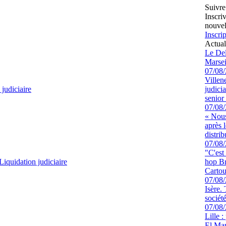
Suivre
Inscri
nouvel
Inscrip
Actual
Le Del
Marsei
07/08
Villen
 judiciaire
judici
senior 
07/08
« Nous
après 
distrib
07/08
"C'est
Liquidation judiciaire
hop Br
Cartou
07/08
Isère.
sociét
07/08
Lille :
El Man