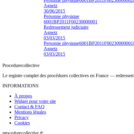
Personne physique
6001BP2011F00230000002
Agnetz
30/06/2015
Personne physique
6001BP2011F00230000001
Redressement judiciaire
Agnetz
03/03/2015
Personne physique
6001BP2011F00230000001
Agnetz
03/03/2015
Procedure
collective
Le registre complet des procédures collectives en France — redressemen
INFORMATIONS
À propos
Widget pour votre site
Contact & FAQ
Mentions légales
Privacy
Cookies
procedurecollective.fr