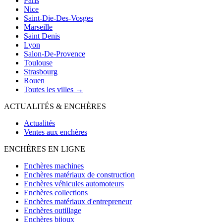
Paris
Nice
Saint-Die-Des-Vosges
Marseille
Saint Denis
Lyon
Salon-De-Provence
Toulouse
Strasbourg
Rouen
Toutes les villes →
ACTUALITÉS & ENCHÈRES
Actualités
Ventes aux enchères
ENCHÈRES EN LIGNE
Enchères machines
Enchères matériaux de construction
Enchères véhicules automoteurs
Enchères collections
Enchères matériaux d'entrepreneur
Enchères outillage
Enchères bijoux