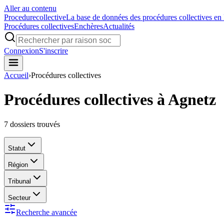
Aller au contenu
Procedure
collective
La base de données des procédures collectives en
Procédures collectives
Enchères
Actualités
Connexion
S'inscrire
Accueil
›
Procédures collectives
Procédures collectives à Agnetz
7
dossiers trouvés
Statut
Région
Tribunal
Secteur
Recherche avancée