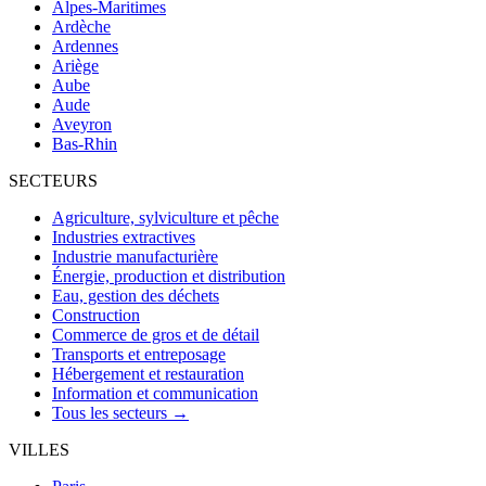
Alpes-Maritimes
Ardèche
Ardennes
Ariège
Aube
Aude
Aveyron
Bas-Rhin
SECTEURS
Agriculture, sylviculture et pêche
Industries extractives
Industrie manufacturière
Énergie, production et distribution
Eau, gestion des déchets
Construction
Commerce de gros et de détail
Transports et entreposage
Hébergement et restauration
Information et communication
Tous les secteurs →
VILLES