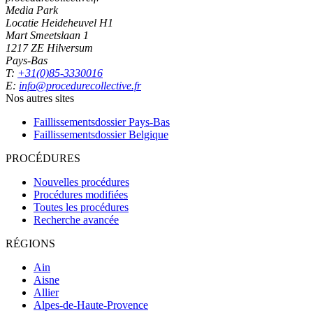
Media Park
Locatie Heideheuvel H1
Mart Smeetslaan 1
1217 ZE Hilversum
Pays-Bas
T:
+31(0)85-3330016
E:
info@procedurecollective.fr
Nos autres sites
Faillissementsdossier
Pays-Bas
Faillissementsdossier
Belgique
PROCÉDURES
Nouvelles procédures
Procédures modifiées
Toutes les procédures
Recherche avancée
RÉGIONS
Ain
Aisne
Allier
Alpes-de-Haute-Provence