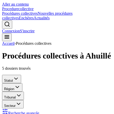
Aller au contenu
Procedure
collective
Procédures collectives
Nouvelles procédures
collectives
Enchères
Actualités
Connexion
S'inscrire
Accueil
›
Procédures collectives
Procédures collectives à Ahuillé
5
dossiers trouvés
Statut
Région
Tribunal
Secteur
Recherche avancée