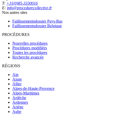
T:
+31(0)85-3330016
E:
info@procedurecollective.fr
Nos autres sites
Faillissementsdossier
Pays-Bas
Faillissementsdossier
Belgique
PROCÉDURES
Nouvelles procédures
Procédures modifiées
Toutes les procédures
Recherche avancée
RÉGIONS
Ain
Aisne
Allier
Alpes-de-Haute-Provence
Alpes-Maritimes
Ardèche
Ardennes
Ariège
Aube