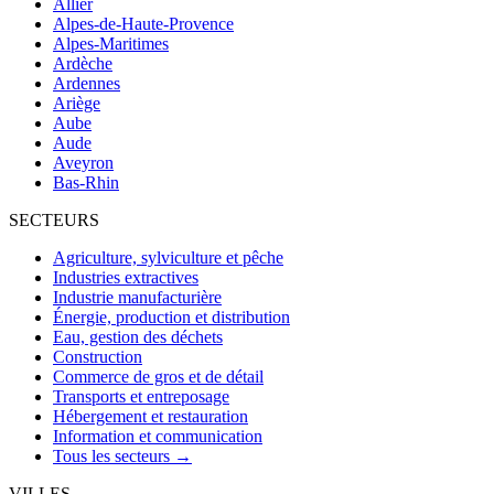
Allier
Alpes-de-Haute-Provence
Alpes-Maritimes
Ardèche
Ardennes
Ariège
Aube
Aude
Aveyron
Bas-Rhin
SECTEURS
Agriculture, sylviculture et pêche
Industries extractives
Industrie manufacturière
Énergie, production et distribution
Eau, gestion des déchets
Construction
Commerce de gros et de détail
Transports et entreposage
Hébergement et restauration
Information et communication
Tous les secteurs →
VILLES