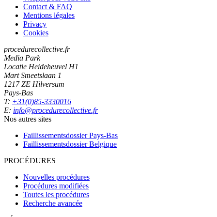
Contact & FAQ
Mentions légales
Privacy
Cookies
procedurecollective.fr
Media Park
Locatie Heideheuvel H1
Mart Smeetslaan 1
1217 ZE Hilversum
Pays-Bas
T:
+31(0)85-3330016
E:
info@procedurecollective.fr
Nos autres sites
Faillissementsdossier
Pays-Bas
Faillissementsdossier
Belgique
PROCÉDURES
Nouvelles procédures
Procédures modifiées
Toutes les procédures
Recherche avancée