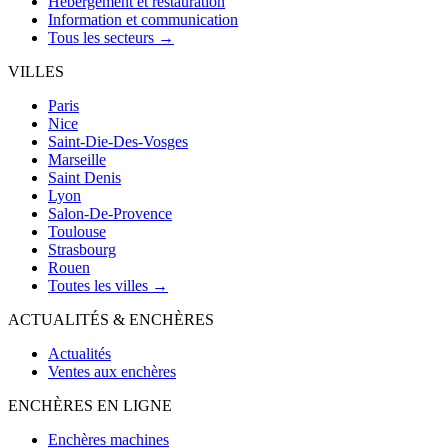
Hébergement et restauration
Information et communication
Tous les secteurs →
VILLES
Paris
Nice
Saint-Die-Des-Vosges
Marseille
Saint Denis
Lyon
Salon-De-Provence
Toulouse
Strasbourg
Rouen
Toutes les villes →
ACTUALITÉS & ENCHÈRES
Actualités
Ventes aux enchères
ENCHÈRES EN LIGNE
Enchères machines