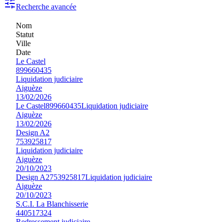
Recherche avancée
Nom
Statut
Ville
Date
Le Castel
899660435
Liquidation judiciaire
Aiguèze
13/02/2026
Le Castel
899660435
Liquidation judiciaire
Aiguèze
13/02/2026
Design A2
753925817
Liquidation judiciaire
Aiguèze
20/10/2023
Design A2
753925817
Liquidation judiciaire
Aiguèze
20/10/2023
S.C.I. La Blanchisserie
440517324
Redressement judiciaire