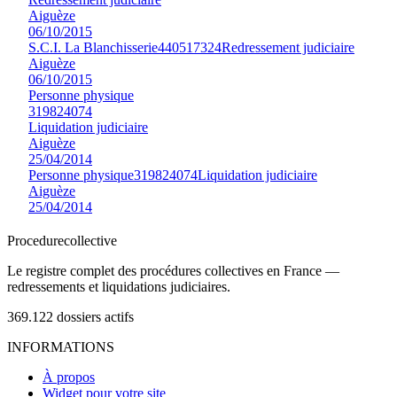
Aiguèze
06/10/2015
S.C.I. La Blanchisserie
440517324
Redressement judiciaire
Aiguèze
06/10/2015
Personne physique
319824074
Liquidation judiciaire
Aiguèze
25/04/2014
Personne physique
319824074
Liquidation judiciaire
Aiguèze
25/04/2014
Procedure
collective
Le registre complet des procédures collectives en France —
redressements et liquidations judiciaires.
369.122
dossiers actifs
INFORMATIONS
À propos
Widget pour votre site