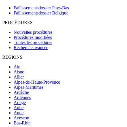
Faillissementsdossier
Pays-Bas
Faillissementsdossier
Belgique
PROCÉDURES
Nouvelles procédures
Procédures modifiées
Toutes les procédures
Recherche avancée
RÉGIONS
Ain
Aisne
Allier
Alpes-de-Haute-Provence
Alpes-Maritimes
Ardèche
Ardennes
Ariège
Aube
Aude
Aveyron
Bas-Rhin