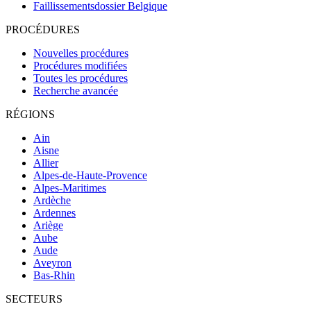
Faillissementsdossier
Belgique
PROCÉDURES
Nouvelles procédures
Procédures modifiées
Toutes les procédures
Recherche avancée
RÉGIONS
Ain
Aisne
Allier
Alpes-de-Haute-Provence
Alpes-Maritimes
Ardèche
Ardennes
Ariège
Aube
Aude
Aveyron
Bas-Rhin
SECTEURS