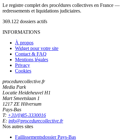
Le registre complet des procédures collectives en France —
redressements et liquidations judiciaires.
369.122
dossiers actifs
INFORMATIONS
À propos
Widget pour votre site
Contact & FAQ
Mentions légales
Privacy
Cookies
procedurecollective.fr
Media Park
Locatie Heideheuvel H1
Mart Smeetslaan 1
1217 ZE Hilversum
Pays-Bas
T:
+31(0)85-3330016
E:
info@procedurecollective.fr
Nos autres sites
Faillissementsdossier
Pays-Bas