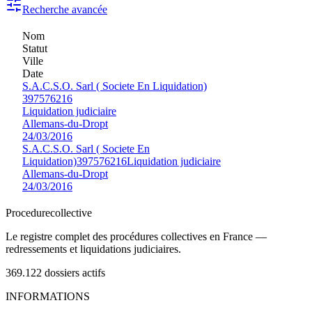
Recherche avancée
Nom
Statut
Ville
Date
S.A.C.S.O. Sarl ( Societe En Liquidation)
397576216
Liquidation judiciaire
Allemans-du-Dropt
24/03/2016
S.A.C.S.O. Sarl ( Societe En
Liquidation)
397576216
Liquidation judiciaire
Allemans-du-Dropt
24/03/2016
Procedure
collective
Le registre complet des procédures collectives en France —
redressements et liquidations judiciaires.
369.122
dossiers actifs
INFORMATIONS