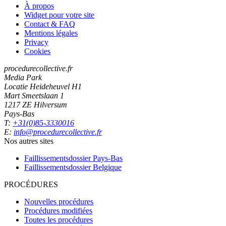
À propos
Widget pour votre site
Contact & FAQ
Mentions légales
Privacy
Cookies
procedurecollective.fr
Media Park
Locatie Heideheuvel H1
Mart Smeetslaan 1
1217 ZE Hilversum
Pays-Bas
T:
+31(0)85-3330016
E:
info@procedurecollective.fr
Nos autres sites
Faillissementsdossier
Pays-Bas
Faillissementsdossier
Belgique
PROCÉDURES
Nouvelles procédures
Procédures modifiées
Toutes les procédures