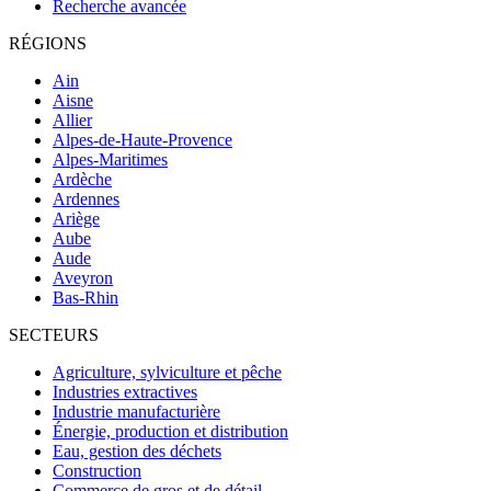
Recherche avancée
RÉGIONS
Ain
Aisne
Allier
Alpes-de-Haute-Provence
Alpes-Maritimes
Ardèche
Ardennes
Ariège
Aube
Aude
Aveyron
Bas-Rhin
SECTEURS
Agriculture, sylviculture et pêche
Industries extractives
Industrie manufacturière
Énergie, production et distribution
Eau, gestion des déchets
Construction
Commerce de gros et de détail