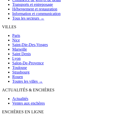
Transports et entreposage
Hébergement et restauration
Information et communication
Tous les secteurs →
VILLES
Paris
Nice
Saint-Die-Des-Vosges
Marseille
Saint Denis
Lyon
Salon-De-Provence
Toulouse
Strasbourg
Rouen
Toutes les villes →
ACTUALITÉS & ENCHÈRES
Actualités
Ventes aux enchères
ENCHÈRES EN LIGNE