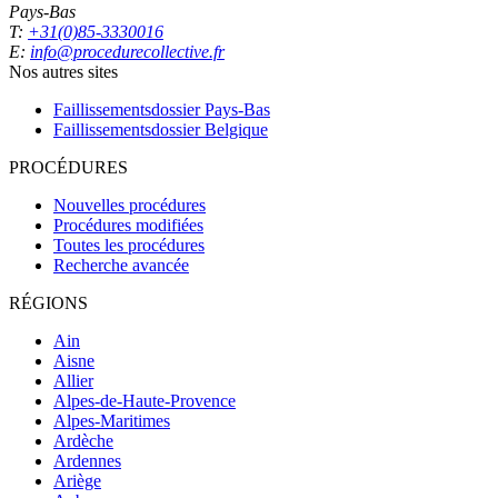
Pays-Bas
T:
+31(0)85-3330016
E:
info@procedurecollective.fr
Nos autres sites
Faillissementsdossier
Pays-Bas
Faillissementsdossier
Belgique
PROCÉDURES
Nouvelles procédures
Procédures modifiées
Toutes les procédures
Recherche avancée
RÉGIONS
Ain
Aisne
Allier
Alpes-de-Haute-Provence
Alpes-Maritimes
Ardèche
Ardennes
Ariège