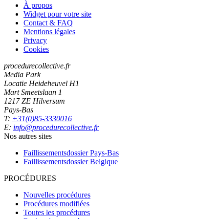
À propos
Widget pour votre site
Contact & FAQ
Mentions légales
Privacy
Cookies
procedurecollective.fr
Media Park
Locatie Heideheuvel H1
Mart Smeetslaan 1
1217 ZE Hilversum
Pays-Bas
T:
+31(0)85-3330016
E:
info@procedurecollective.fr
Nos autres sites
Faillissementsdossier
Pays-Bas
Faillissementsdossier
Belgique
PROCÉDURES
Nouvelles procédures
Procédures modifiées
Toutes les procédures