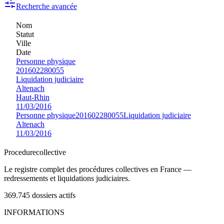
Recherche avancée
Nom
Statut
Ville
Date
Personne physique
201602280055
Liquidation judiciaire
Altenach
Haut-Rhin
11/03/2016
Personne physique
201602280055
Liquidation judiciaire
Altenach
11/03/2016
Procedure
collective
Le registre complet des procédures collectives en France —
redressements et liquidations judiciaires.
369.745
dossiers actifs
INFORMATIONS