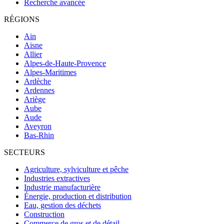
Recherche avancée
RÉGIONS
Ain
Aisne
Allier
Alpes-de-Haute-Provence
Alpes-Maritimes
Ardèche
Ardennes
Ariège
Aube
Aude
Aveyron
Bas-Rhin
SECTEURS
Agriculture, sylviculture et pêche
Industries extractives
Industrie manufacturière
Énergie, production et distribution
Eau, gestion des déchets
Construction
Commerce de gros et de détail