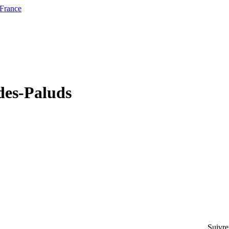
 France
-des-Paluds
Suivre