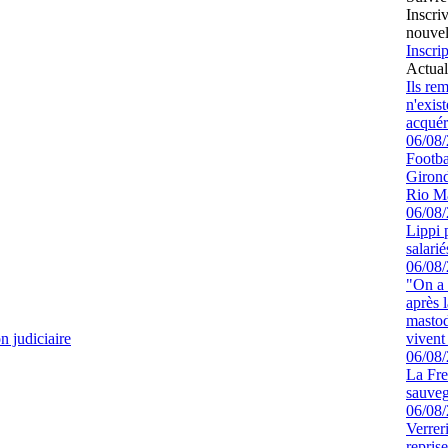
Inscri
nouvel
Inscrip
Actual
Ils re
n'exis
acquér
06/08
Footbal
Girond
Rio M
06/08
Lippi 
salari
06/08
"On a 
après l
mastod
n judiciaire
vivent 
06/08
La Fre
sauve
06/08
Verrer
repris