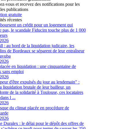
vez-vous et recevez des notifications pour les
les publications
tion gratuite
ités récentes
mboursent un crédit pour un logement qui
te pas, le scandale Fiducim touche plus de 1 000
eurs
/2026
l : au bord de la liquidation judicaire, les
ins de Bordeaux se séparent de leur entraîneur
avuba
/2026
placée en liquidation : une cinquantaine de
és sans emploi
/2026
peur d'être expulsés du jour au lendemain" :
a liquidation brutale de leur bailleur, un
onte de la solidarité à Toulouse, ces locataires
dans l ...
/2026
sque du climat placée en procédure de
garde
/2026
ie Duralex : le délai pour le dépôt des offres de
e s’achève ce jeudi pour tenter de sauver les 250