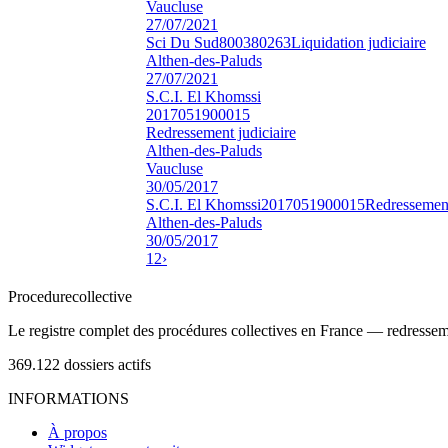
Vaucluse
27/07/2021
Sci Du Sud
800380263
Liquidation judiciaire
Althen-des-Paluds
27/07/2021
S.C.I. El Khomssi
2017051900015
Redressement judiciaire
Althen-des-Paluds
Vaucluse
30/05/2017
S.C.I. El Khomssi
2017051900015
Redressement
Althen-des-Paluds
30/05/2017
1
2
›
Procedure
collective
Le registre complet des procédures collectives en France — redressemen
369.122
dossiers actifs
INFORMATIONS
À propos