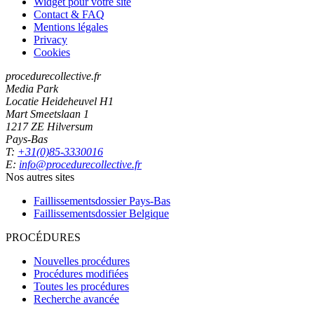
Widget pour votre site
Contact & FAQ
Mentions légales
Privacy
Cookies
procedurecollective.fr
Media Park
Locatie Heideheuvel H1
Mart Smeetslaan 1
1217 ZE Hilversum
Pays-Bas
T:
+31(0)85-3330016
E:
info@procedurecollective.fr
Nos autres sites
Faillissementsdossier
Pays-Bas
Faillissementsdossier
Belgique
PROCÉDURES
Nouvelles procédures
Procédures modifiées
Toutes les procédures
Recherche avancée