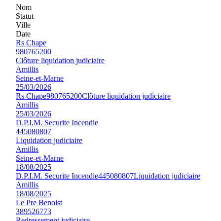
Nom
Statut
Ville
Date
Rs Chape
980765200
Clôture liquidation judiciaire
Amillis
Seine-et-Marne
25/03/2026
Rs Chape
980765200
Clôture liquidation judiciaire
Amillis
25/03/2026
D.P.I.M. Securite Incendie
445080807
Liquidation judiciaire
Amillis
Seine-et-Marne
18/08/2025
D.P.I.M. Securite Incendie
445080807
Liquidation judiciaire
Amillis
18/08/2025
Le Pre Benoist
389526773
Redressement judiciaire