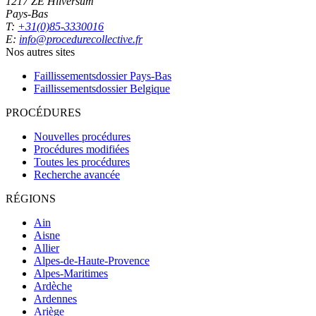
1217 ZE Hilversum
Pays-Bas
T:
+31(0)85-3330016
E:
info@procedurecollective.fr
Nos autres sites
Faillissementsdossier
Pays-Bas
Faillissementsdossier
Belgique
PROCÉDURES
Nouvelles procédures
Procédures modifiées
Toutes les procédures
Recherche avancée
RÉGIONS
Ain
Aisne
Allier
Alpes-de-Haute-Provence
Alpes-Maritimes
Ardèche
Ardennes
Ariège