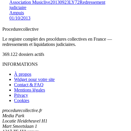
Association Musiclive
20130923LY72
Redressement
judiciaire
Ampuis
01/10/2013
Procedure
collective
Le registre complet des procédures collectives en France —
redressements et liquidations judiciaires.
369.122
dossiers actifs
INFORMATIONS
À propos
Widget pour votre site
Contact & FAQ
Mentions légales
Privacy
Cookies
procedurecollective.fr
Media Park
Locatie Heideheuvel H1
Mart Smeetslaan 1