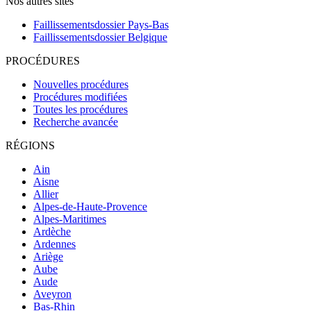
Nos autres sites
Faillissementsdossier
Pays-Bas
Faillissementsdossier
Belgique
PROCÉDURES
Nouvelles procédures
Procédures modifiées
Toutes les procédures
Recherche avancée
RÉGIONS
Ain
Aisne
Allier
Alpes-de-Haute-Provence
Alpes-Maritimes
Ardèche
Ardennes
Ariège
Aube
Aude
Aveyron
Bas-Rhin