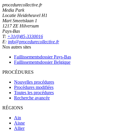
procedurecollective.fr
Media Park
Locatie Heideheuvel H1
Mart Smeetslaan 1
1217 ZE Hilversum
Pays-Bas
T:
+31(0)85-3330016
E:
info@procedurecollective.fr
Nos autres sites
Faillissementsdossier
Pays-Bas
Faillissementsdossier
Belgique
PROCÉDURES
Nouvelles procédures
Procédures modifiées
Toutes les procédures
Recherche avancée
RÉGIONS
Ain
Aisne
Allier