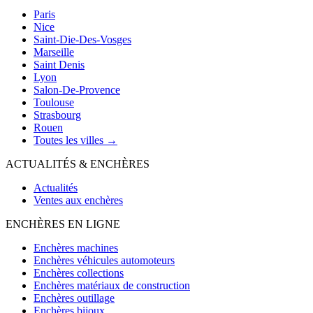
Paris
Nice
Saint-Die-Des-Vosges
Marseille
Saint Denis
Lyon
Salon-De-Provence
Toulouse
Strasbourg
Rouen
Toutes les villes →
ACTUALITÉS & ENCHÈRES
Actualités
Ventes aux enchères
ENCHÈRES EN LIGNE
Enchères machines
Enchères véhicules automoteurs
Enchères collections
Enchères matériaux de construction
Enchères outillage
Enchères bijoux