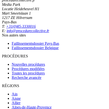
procedurecollective.fr
Media Park
Locatie Heideheuvel H1
Mart Smeetslaan 1
1217 ZE Hilversum
Pays-Bas
T:
+31(0)85-3330016
E:
info@procedurecollective.fr
Nos autres sites
Faillissementsdossier
Pays-Bas
Faillissementsdossier
Belgique
PROCÉDURES
Nouvelles procédures
Procédures modifiées
Toutes les procédures
Recherche avancée
RÉGIONS
Ain
Aisne
Allier
Alpes-de-Haute-Provence