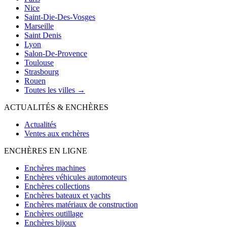
Nice
Saint-Die-Des-Vosges
Marseille
Saint Denis
Lyon
Salon-De-Provence
Toulouse
Strasbourg
Rouen
Toutes les villes →
ACTUALITÉS & ENCHÈRES
Actualités
Ventes aux enchères
ENCHÈRES EN LIGNE
Enchères machines
Enchères véhicules automoteurs
Enchères collections
Enchères bateaux et yachts
Enchères matériaux de construction
Enchères outillage
Enchères bijoux