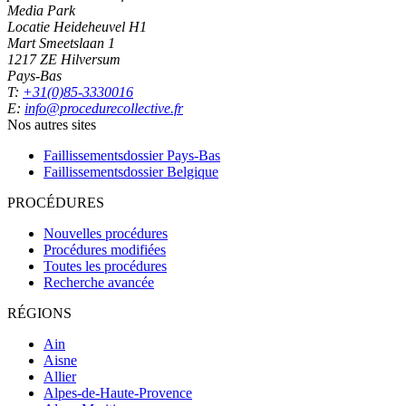
Media Park
Locatie Heideheuvel H1
Mart Smeetslaan 1
1217 ZE Hilversum
Pays-Bas
T:
+31(0)85-3330016
E:
info@procedurecollective.fr
Nos autres sites
Faillissementsdossier
Pays-Bas
Faillissementsdossier
Belgique
PROCÉDURES
Nouvelles procédures
Procédures modifiées
Toutes les procédures
Recherche avancée
RÉGIONS
Ain
Aisne
Allier
Alpes-de-Haute-Provence