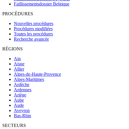
Faillissementsdossier
Belgique
PROCÉDURES
Nouvelles procédures
Procédures modifiées
Toutes les procédures
Recherche avancée
RÉGIONS
Ain
Aisne
Allier
Alpes-de-Haute-Provence
Alpes-Maritimes
Ardèche
Ardennes
Ariège
Aube
Aude
Aveyron
Bas-Rhin
SECTEURS