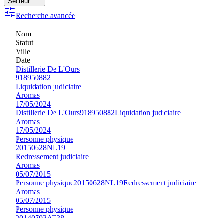
Secteur
Recherche avancée
Nom
Statut
Ville
Date
Distillerie De L'Ours
918950882
Liquidation judiciaire
Aromas
17/05/2024
Distillerie De L'Ours
918950882
Liquidation judiciaire
Aromas
17/05/2024
Personne physique
20150628NL19
Redressement judiciaire
Aromas
05/07/2015
Personne physique
20150628NL19
Redressement judiciaire
Aromas
05/07/2015
Personne physique
20140703AT38