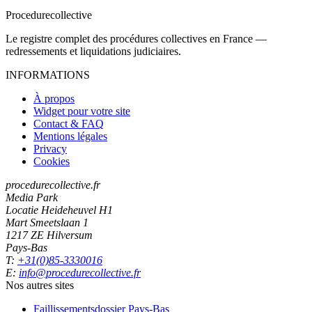
Procedure
collective
Le registre complet des procédures collectives en France —
redressements et liquidations judiciaires.
INFORMATIONS
À propos
Widget pour votre site
Contact & FAQ
Mentions légales
Privacy
Cookies
procedurecollective.fr
Media Park
Locatie Heideheuvel H1
Mart Smeetslaan 1
1217 ZE Hilversum
Pays-Bas
T:
+31(0)85-3330016
E:
info@procedurecollective.fr
Nos autres sites
Faillissementsdossier
Pays-Bas