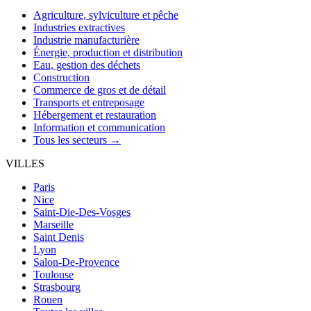
Agriculture, sylviculture et pêche
Industries extractives
Industrie manufacturière
Énergie, production et distribution
Eau, gestion des déchets
Construction
Commerce de gros et de détail
Transports et entreposage
Hébergement et restauration
Information et communication
Tous les secteurs →
VILLES
Paris
Nice
Saint-Die-Des-Vosges
Marseille
Saint Denis
Lyon
Salon-De-Provence
Toulouse
Strasbourg
Rouen