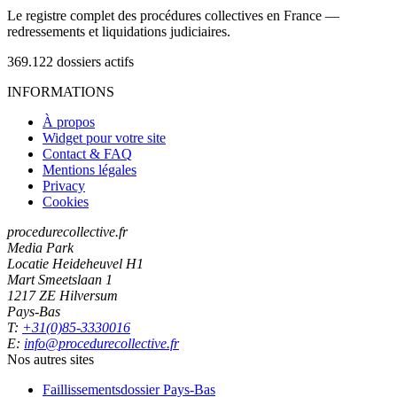
Le registre complet des procédures collectives en France —
redressements et liquidations judiciaires.
369.122
dossiers actifs
INFORMATIONS
À propos
Widget pour votre site
Contact & FAQ
Mentions légales
Privacy
Cookies
procedurecollective.fr
Media Park
Locatie Heideheuvel H1
Mart Smeetslaan 1
1217 ZE Hilversum
Pays-Bas
T:
+31(0)85-3330016
E:
info@procedurecollective.fr
Nos autres sites
Faillissementsdossier
Pays-Bas