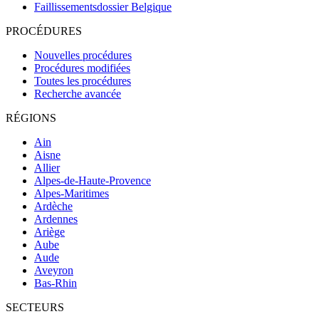
Faillissementsdossier
Belgique
PROCÉDURES
Nouvelles procédures
Procédures modifiées
Toutes les procédures
Recherche avancée
RÉGIONS
Ain
Aisne
Allier
Alpes-de-Haute-Provence
Alpes-Maritimes
Ardèche
Ardennes
Ariège
Aube
Aude
Aveyron
Bas-Rhin
SECTEURS