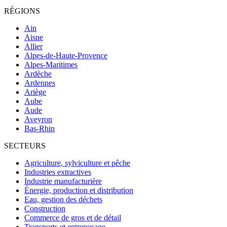
RÉGIONS
Ain
Aisne
Allier
Alpes-de-Haute-Provence
Alpes-Maritimes
Ardèche
Ardennes
Ariège
Aube
Aude
Aveyron
Bas-Rhin
SECTEURS
Agriculture, sylviculture et pêche
Industries extractives
Industrie manufacturière
Énergie, production et distribution
Eau, gestion des déchets
Construction
Commerce de gros et de détail
Transports et entreposage