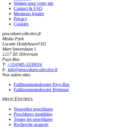
Widget pour votre site
Contact & FAQ
Mentions légales
Privacy
Cookies
procedurecollective.fr
Media Park
Locatie Heideheuvel H1
Mart Smeetslaan 1
1217 ZE Hilversum
Pays-Bas
T:
+31(0)85-3330016
E:
info@procedurecollective.fr
Nos autres sites
Faillissementsdossier
Pays-Bas
Faillissementsdossier
Belgique
PROCÉDURES
Nouvelles procédures
Procédures modifiées
Toutes les procédures
Recherche avancée