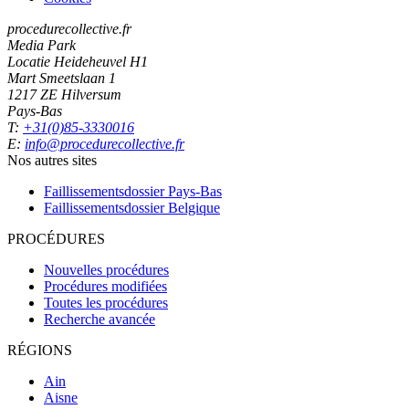
procedurecollective.fr
Media Park
Locatie Heideheuvel H1
Mart Smeetslaan 1
1217 ZE Hilversum
Pays-Bas
T:
+31(0)85-3330016
E:
info@procedurecollective.fr
Nos autres sites
Faillissementsdossier
Pays-Bas
Faillissementsdossier
Belgique
PROCÉDURES
Nouvelles procédures
Procédures modifiées
Toutes les procédures
Recherche avancée
RÉGIONS
Ain
Aisne