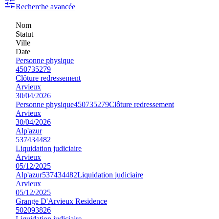
Recherche avancée
Nom
Statut
Ville
Date
Personne physique
450735279
Clôture redressement
Arvieux
30/04/2026
Personne physique
450735279
Clôture redressement
Arvieux
30/04/2026
Alp'azur
537434482
Liquidation judiciaire
Arvieux
05/12/2025
Alp'azur
537434482
Liquidation judiciaire
Arvieux
05/12/2025
Grange D'Arvieux Residence
502093826
Liquidation judiciaire