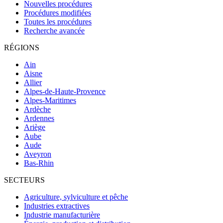
Nouvelles procédures
Procédures modifiées
Toutes les procédures
Recherche avancée
RÉGIONS
Ain
Aisne
Allier
Alpes-de-Haute-Provence
Alpes-Maritimes
Ardèche
Ardennes
Ariège
Aube
Aude
Aveyron
Bas-Rhin
SECTEURS
Agriculture, sylviculture et pêche
Industries extractives
Industrie manufacturière