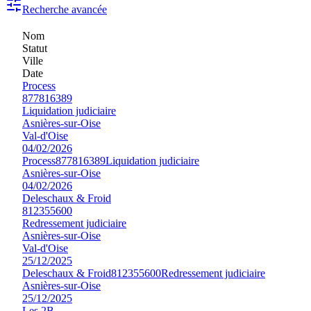
Recherche avancée
Nom
Statut
Ville
Date
Process
877816389
Liquidation judiciaire
Asnières-sur-Oise
Val-d'Oise
04/02/2026
Process
877816389
Liquidation judiciaire
Asnières-sur-Oise
04/02/2026
Deleschaux & Froid
812355600
Redressement judiciaire
Asnières-sur-Oise
Val-d'Oise
25/12/2025
Deleschaux & Froid
812355600
Redressement judiciaire
Asnières-sur-Oise
25/12/2025
Les 2B