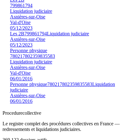
799861794
Liquidation judiciaire
Asnières-sur-Oise
Val-d'Oise
05/12/2023
Les 2B
799861794
Liquidation judiciaire
Asnières-sur-Oise
05/12/2023
Personne physique
780217802359835583
Liquidation judiciaire
Asnières-sur-Oise
Val-d'Oise
06/01/2016
Personne physique
780217802359835583
Liquidation
judiciaire
Asnières-sur-Oise
06/01/2016
Procedure
collective
Le registre complet des procédures collectives en France —
redressements et liquidations judiciaires.
369.122
dossiers actifs