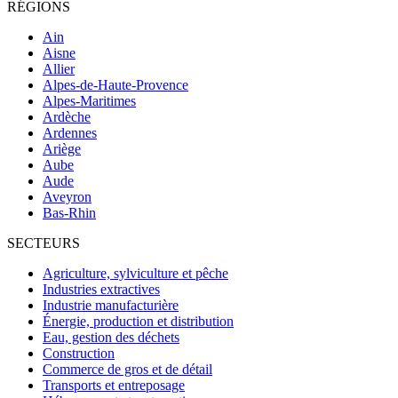
RÉGIONS
Ain
Aisne
Allier
Alpes-de-Haute-Provence
Alpes-Maritimes
Ardèche
Ardennes
Ariège
Aube
Aude
Aveyron
Bas-Rhin
SECTEURS
Agriculture, sylviculture et pêche
Industries extractives
Industrie manufacturière
Énergie, production et distribution
Eau, gestion des déchets
Construction
Commerce de gros et de détail
Transports et entreposage