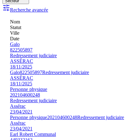
Secteur
Recherche avancée
Nom
Statut
Ville
Date
Galo
822505897
Redressement judiciaire
ASSÉRAC
18/11/2025
Galo
822505897
Redressement judiciaire
ASSÉRAC
18/11/2025
Personne physique
202104600248
Redressement judiciaire
Assérac
23/04/2021
Personne physique
202104600248
Redressement judiciaire
Assérac
23/04/2021
Earl Robert Communal
449332162