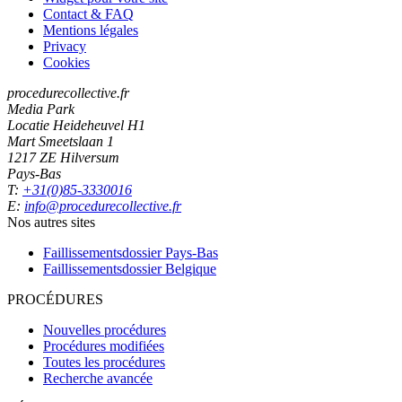
Contact & FAQ
Mentions légales
Privacy
Cookies
procedurecollective.fr
Media Park
Locatie Heideheuvel H1
Mart Smeetslaan 1
1217 ZE Hilversum
Pays-Bas
T:
+31(0)85-3330016
E:
info@procedurecollective.fr
Nos autres sites
Faillissementsdossier
Pays-Bas
Faillissementsdossier
Belgique
PROCÉDURES
Nouvelles procédures
Procédures modifiées
Toutes les procédures
Recherche avancée