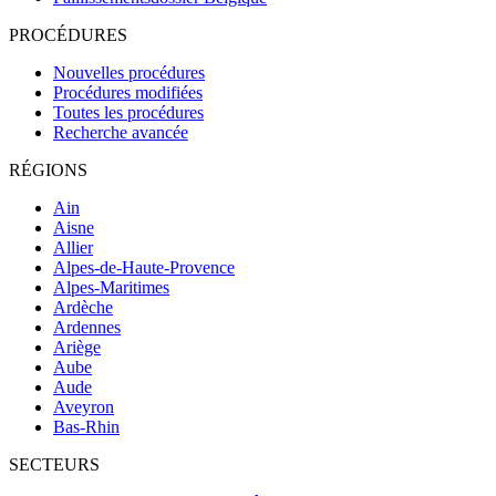
PROCÉDURES
Nouvelles procédures
Procédures modifiées
Toutes les procédures
Recherche avancée
RÉGIONS
Ain
Aisne
Allier
Alpes-de-Haute-Provence
Alpes-Maritimes
Ardèche
Ardennes
Ariège
Aube
Aude
Aveyron
Bas-Rhin
SECTEURS