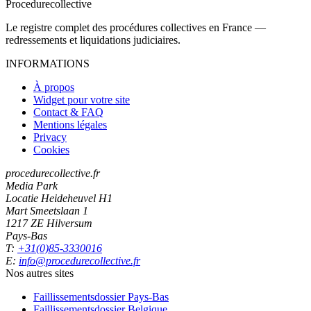
Procedure
collective
Le registre complet des procédures collectives en France —
redressements et liquidations judiciaires.
INFORMATIONS
À propos
Widget pour votre site
Contact & FAQ
Mentions légales
Privacy
Cookies
procedurecollective.fr
Media Park
Locatie Heideheuvel H1
Mart Smeetslaan 1
1217 ZE Hilversum
Pays-Bas
T:
+31(0)85-3330016
E:
info@procedurecollective.fr
Nos autres sites
Faillissementsdossier
Pays-Bas
Faillissementsdossier
Belgique