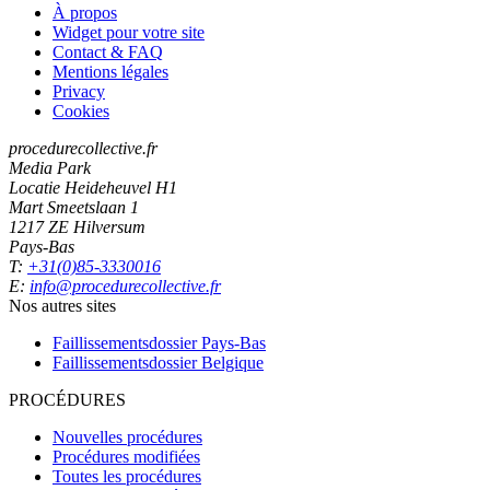
À propos
Widget pour votre site
Contact & FAQ
Mentions légales
Privacy
Cookies
procedurecollective.fr
Media Park
Locatie Heideheuvel H1
Mart Smeetslaan 1
1217 ZE Hilversum
Pays-Bas
T:
+31(0)85-3330016
E:
info@procedurecollective.fr
Nos autres sites
Faillissementsdossier
Pays-Bas
Faillissementsdossier
Belgique
PROCÉDURES
Nouvelles procédures
Procédures modifiées
Toutes les procédures