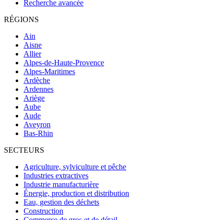
Recherche avancée
RÉGIONS
Ain
Aisne
Allier
Alpes-de-Haute-Provence
Alpes-Maritimes
Ardèche
Ardennes
Ariège
Aube
Aude
Aveyron
Bas-Rhin
SECTEURS
Agriculture, sylviculture et pêche
Industries extractives
Industrie manufacturière
Énergie, production et distribution
Eau, gestion des déchets
Construction
Commerce de gros et de détail