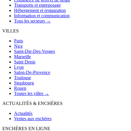
Transports et entreposage
Hébergement et restauration
Information et communication
Tous les secteurs →
VILLES
Paris
Nice
Saint-Die-Des-Vosges
Marseille
Saint Denis
Lyon
Salon-De-Provence
Toulouse
Strasbourg
Rouen
Toutes les villes →
ACTUALITÉS & ENCHÈRES
Actualités
Ventes aux enchères
ENCHÈRES EN LIGNE