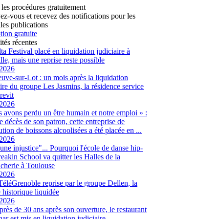
 les procédures gratuitement
vez-vous et recevez des notifications pour les
les publications
tion gratuite
ités récentes
ta Festival placé en liquidation judiciaire à
lle, mais une reprise reste possible
/2026
euve-sur-Lot : un mois après la liquidation
aire du groupe Les Jasmins, la résidence service
revit
/2026
 avons perdu un être humain et notre emploi » :
le décès de son patron, cette entreprise de
ution de boissons alcoolisées a été placée en ...
/2026
 une injustice"... Pourquoi l'école de danse hip-
eakin School va quitter les Halles de la
cherie à Toulouse
/2026
 TéléGrenoble reprise par le groupe Dellen, la
é historique liquidée
/2026
 près de 30 ans après son ouverture, le restaurant
ar est mis en liquidation judiciaire