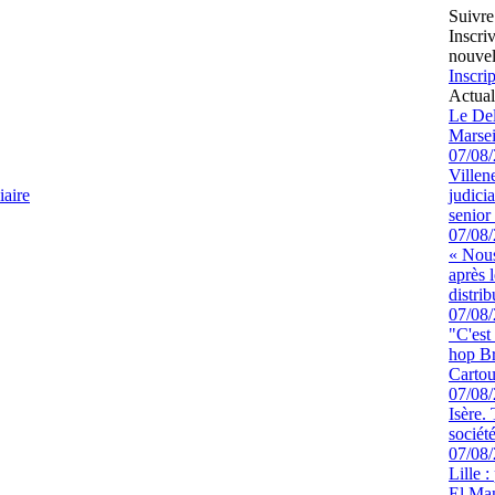
Suivre
Inscri
nouvel
Inscrip
Actual
Le Del
Marsei
07/08
Villen
iaire
judici
senior 
07/08
« Nous
après 
distrib
07/08
"C'est
hop Br
Cartou
07/08
Isère.
sociét
07/08
Lille :
El Man