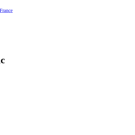
 France
ac