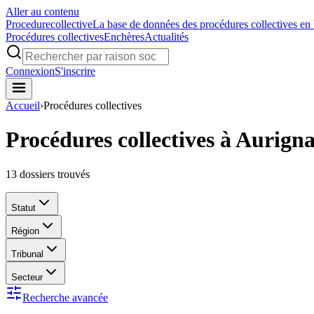
Aller au contenu
Procedure
collective
La base de données des procédures collectives en
Procédures collectives
Enchères
Actualités
Connexion
S'inscrire
Accueil
›
Procédures collectives
Procédures collectives à Aurign
13
dossiers trouvés
Statut
Région
Tribunal
Secteur
Recherche avancée