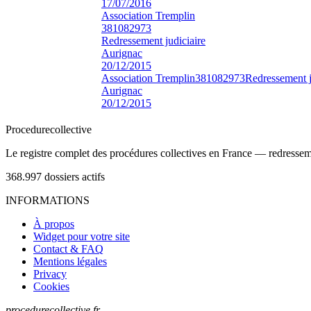
17/07/2016
Association Tremplin
381082973
Redressement judiciaire
Aurignac
20/12/2015
Association Tremplin
381082973
Redressement j
Aurignac
20/12/2015
Procedure
collective
Le registre complet des procédures collectives en France — redressemen
368.997
dossiers actifs
INFORMATIONS
À propos
Widget pour votre site
Contact & FAQ
Mentions légales
Privacy
Cookies
procedurecollective.fr