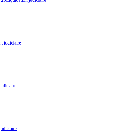
725
Liquidation judiciaire
 judiciaire
udiciaire
judiciaire