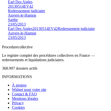
Earl Des Aigles
20130514EV42
Redressement judiciaire
Auvers-le-Hamon
Sarthe
23/05/2013
Earl Des Aigles
20130514EV42
Redressement judiciaire
Auvers-le-Hamon
23/05/2013
Procedure
collective
Le registre complet des procédures collectives en France —
redressements et liquidations judiciaires.
368.997
dossiers actifs
INFORMATIONS
À propos
Widget pour votre site
Contact & FAQ
Mentions légales
Privacy
Cookies