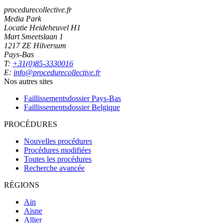
procedurecollective.fr
Media Park
Locatie Heideheuvel H1
Mart Smeetslaan 1
1217 ZE Hilversum
Pays-Bas
T:
+31(0)85-3330016
E:
info@procedurecollective.fr
Nos autres sites
Faillissementsdossier
Pays-Bas
Faillissementsdossier
Belgique
PROCÉDURES
Nouvelles procédures
Procédures modifiées
Toutes les procédures
Recherche avancée
RÉGIONS
Ain
Aisne
Allier